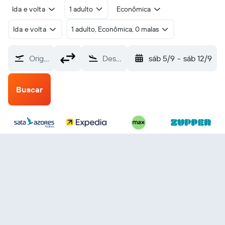
Ida e volta
1 adulto
Econômica
Ida e volta
1 adulto, Econômica, 0 malas
Origem
Destino
sáb 5/9
-
sáb 12/9
Buscar