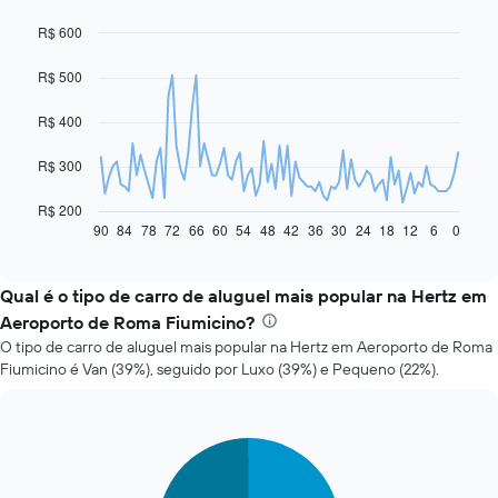
R$ 600
Line
Chart
graphic.
chart
with
R$ 500
91
data
R$ 400
points.
O
R$ 300
gráfico
a
R$ 200
seguir
90
84
78
72
66
60
54
48
42
36
30
24
18
12
6
0
End
of
exibe
interactive
como
chart
o
Qual é o tipo de carro de aluguel mais popular na Hertz em
preço
Aeroporto de Roma Fiumicino?
de
O tipo de carro de aluguel mais popular na Hertz em Aeroporto de Roma
um
Fiumicino é Van (39%), seguido por Luxo (39%) e Pequeno (22%).
carro
alugado
varia
de
Pie
Chart
acordo
graphic.
chart
com
with