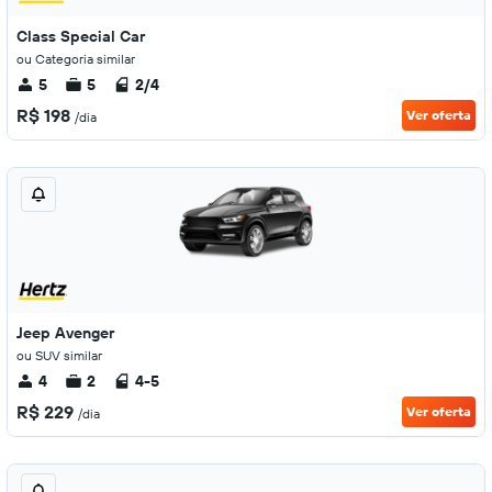
Class Special Car
ou Categoria similar
5
5
2/4
R$ 198
Ver oferta
/dia
Jeep Avenger
ou SUV similar
4
2
4-5
R$ 229
Ver oferta
/dia