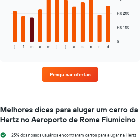
with
eixo
12
Y
bars.
R$ 200
exibindo
o
O
preço
R$ 100
gráfico
médio
a
de
seguir
0
um
j
f
m
a
m
j
j
a
s
o
n
d
exibe
End
aluguel
of
o
interactive
de
preço
chart
carro
médio
de
Pesquisar ofertas
um
aluguel
de
carro
a
cada
Melhores dicas para alugar um carro da
mês
Hertz no Aeroporto de Roma Fiumicino
O
gráfico
tem
25% dos nossos usuários encontraram carros para alugar na Hertz
1