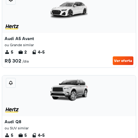
Audi A5 Avant
ou Grande similar
5
2
4-5
R$ 302
Ver oferta
/dia
Audi Q8
ou SUV similar
5
5
4-5