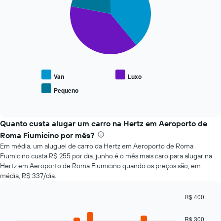
a
3
slices.
aproximação
da
O
data
gráfico
de
a
reserva
seguir
O
exibe
gráfico
o
tem
Van
Luxo
preço
1
Pequeno
End
médio
eixo
of
de
X
interactive
tipos
chart
exibindo
populares
Quanto custa alugar um carro na Hertz em Aeroporto de
o
de
número
Roma Fiumicino por mês?
carros
de
Em média, um aluguel de carro da Hertz em Aeroporto de Roma
dias
Fiumicino custa R$ 255 por dia. junho é o mês mais caro para alugar na
antes
Hertz em Aeroporto de Roma Fiumicino quando os preços são, em
da
média, R$ 337/dia.
reserva
O
R$ 400
gráfico
tem
Bar
Chart
graphic.
chart
1
R$ 300