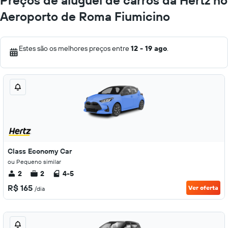
Preços de aluguel de carros da Hertz no
Aeroporto de Roma Fiumicino
Estes são os melhores preços entre
12 - 19 ago
.
Class Economy Car
ou Pequeno similar
2
2
4-5
R$ 165
Ver oferta
/dia