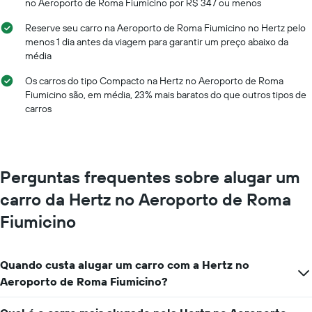
no Aeroporto de Roma Fiumicino por R$ 347 ou menos
eixo
X
Reserve seu carro na Aeroporto de Roma Fiumicino no Hertz pelo
exibindo
menos 1 dia antes da viagem para garantir um preço abaixo da
os
média
meses
do
Os carros do tipo Compacto na Hertz no Aeroporto de Roma
ano
Fiumicino são, em média, 23% mais baratos do que outros tipos de
O
carros
gráfico
tem
1
eixo
Y
Perguntas frequentes sobre alugar um
exibindo
o
carro da Hertz no Aeroporto de Roma
preço
médio
Fiumicino
de
aluguel
de
Quando custa alugar um carro com a Hertz no
carro
Aeroporto de Roma Fiumicino?
por
um
dia