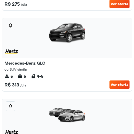
R$ 275
Ver oferta
/dia
Mercedes-Benz GLC
ou SUV similar
5
5
4-5
R$ 313
Ver oferta
/dia