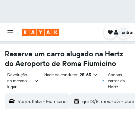
Entrar
Reserve um carro alugado na Hertz
do Aeroporto de Roma Fiumicino
Devolução 
Idade do condutor:
25-65
Apenas
no mesmo 
carros da
lugar
Hertz
Roma, Itália - Fiumicino
qui 13/8
meio-dia
-
dom 