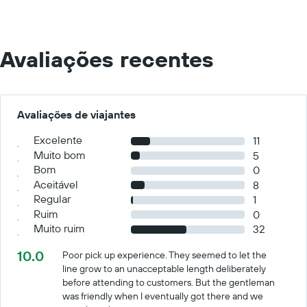
Avaliações recentes
Avaliações de viajantes
Excelente
11
Muito bom
5
Bom
0
Aceitável
8
Regular
1
Ruim
0
Muito ruim
32
10.0
Poor pick up experience. They seemed to let the
line grow to an unacceptable length deliberately
before attending to customers. But the gentleman
was friendly when I eventually got there and we