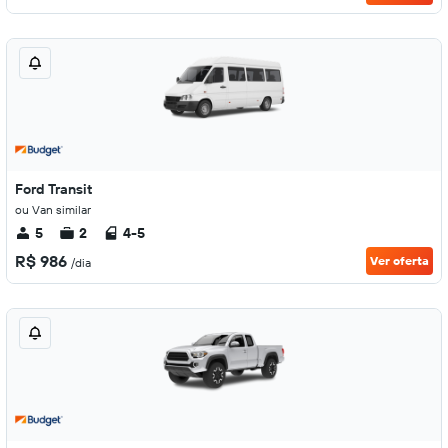
Ford Transit
ou Van similar
5
2
4-5
R$ 986
Ver oferta
/dia