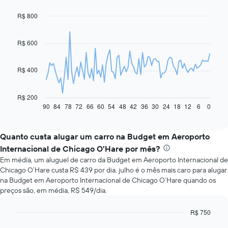
R$ 800
Line
Chart
graphic.
chart
with
91
R$ 600
data
points.
R$ 400
O
gráfico
a
R$ 200
seguir
90
84
78
72
66
60
54
48
42
36
30
24
18
12
6
0
End
of
exibe
interactive
como
chart
o
Quanto custa alugar um carro na Budget em Aeroporto
preço
Internacional de Chicago O’Hare por mês?
de
Em média, um aluguel de carro da Budget em Aeroporto Internacional de
um
Chicago O’Hare custa R$ 439 por dia. julho é o mês mais caro para alugar
carro
na Budget em Aeroporto Internacional de Chicago O’Hare quando os
alugado
preços são, em média, R$ 549/dia.
varia
de
acordo
R$ 750
com
Bar
Chart