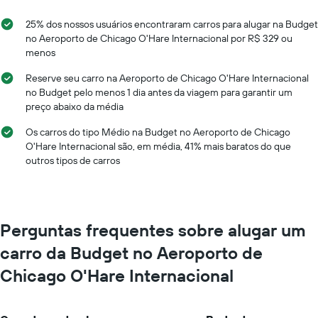
1
eixo
eixo
Y
25% dos nossos usuários encontraram carros para alugar na Budget
X
exibindo
no Aeroporto de Chicago O'Hare Internacional por R$ 329 ou
exibindo
o
menos
os
preço
meses
médio
Reserve seu carro na Aeroporto de Chicago O'Hare Internacional
do
de
no Budget pelo menos 1 dia antes da viagem para garantir um
ano
um
preço abaixo da média
O
aluguel
gráfico
de
Os carros do tipo Médio na Budget no Aeroporto de Chicago
tem
carro
O'Hare Internacional são, em média, 41% mais baratos do que
1
outros tipos de carros
eixo
Y
exibindo
o
preço
Perguntas frequentes sobre alugar um
médio
de
carro da Budget no Aeroporto de
aluguel
Chicago O'Hare Internacional
de
carro
por
um