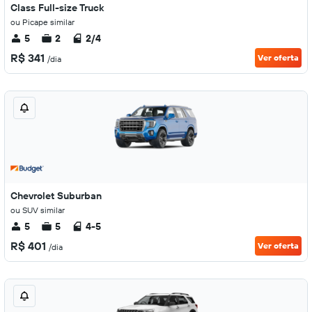
Class Full-size Truck
ou Picape similar
5
2
2/4
R$ 341
Ver oferta
/dia
Chevrolet Suburban
ou SUV similar
5
5
4-5
R$ 401
Ver oferta
/dia