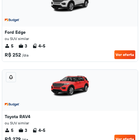
Ford Edge
ou SUV similar
5
3
4-5
R$ 252
Ver oferta
/dia
Toyota RAV4
ou SUV similar
5
3
4-5
R$ 279
Ver oferta
/dia