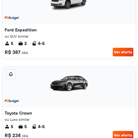
Ford Expedition
ou SUV similar
5
2
4-5
R$ 387
Ver oferta
/dia
Toyota Crown
ou Luxo similar
5
5
4-5
R$ 234
Ver oferta
/dia