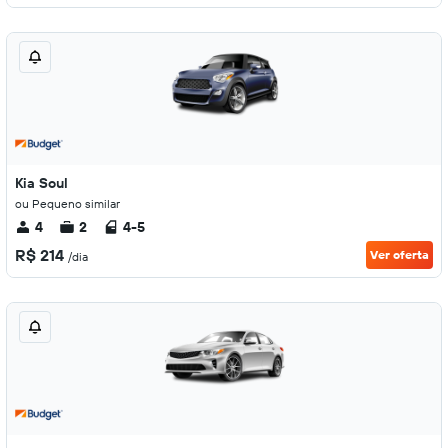
Kia Soul
ou Pequeno similar
4
2
4-5
R$ 214
Ver oferta
/dia