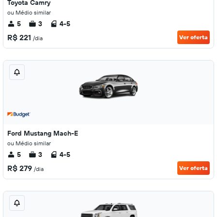
Toyota Camry
ou Médio similar
5
3
4-5
R$ 221
Ver oferta
/dia
Ford Mustang Mach-E
ou Médio similar
5
3
4-5
R$ 279
Ver oferta
/dia