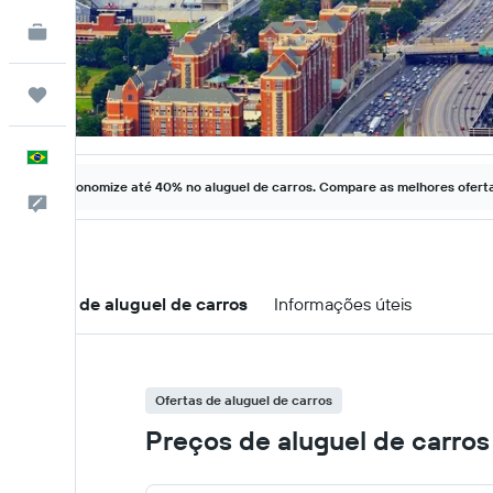
KAYAK for Business
NOVO
Trips
Português
Economize até 40% no aluguel de carros. Compare as melhores ofertas
Comentários
Ofertas de aluguel de carros
Informações úteis
Ofertas de aluguel de carros
Preços de aluguel de carros