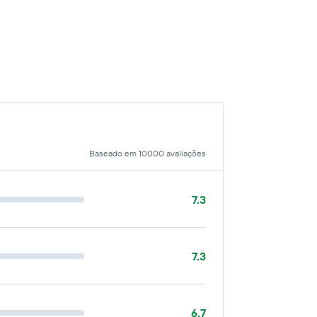
Baseado em 10000 avaliações
7.3
7.3
6.7