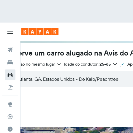
Voos
Reserve um carro alugado na Avis do 
Hotéis
Devolução no mesmo lugar
Idade do condutor:
25-65
Ape
Carros
Pacotes
Explore
Rastreador de voos
Quando ir