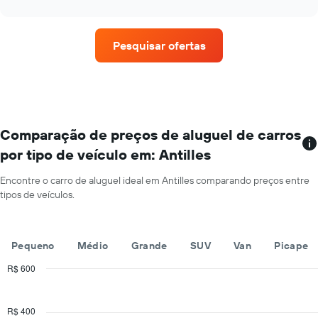
de
interactive
preço
chart
carro
médio
de
Pesquisar ofertas
um
aluguel
de
carro
a
cada
mês
Comparação de preços de aluguel de carros
O
por tipo de veículo em: Antilles
gráfico
tem
Encontre o carro de aluguel ideal em Antilles comparando preços entre
1
tipos de veículos.
eixo
X
exibindo
os
Pequeno
Médio
Grande
SUV
Van
Picape
meses
do
R$ 600
ano
Combination
Chart
O
graphic.
chart
with
gráfico
R$ 400
2