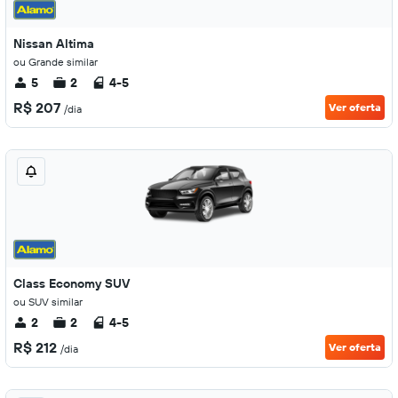
Nissan Altima
ou Grande similar
5
2
4-5
R$ 207
Ver oferta
/dia
Class Economy SUV
ou SUV similar
2
2
4-5
R$ 212
Ver oferta
/dia