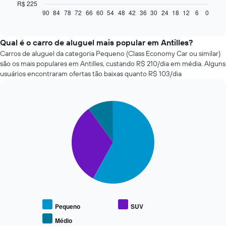
a
R$ 225
seguir
90
84
78
72
66
60
54
48
42
36
30
24
18
12
6
0
End
of
exibe
interactive
como
chart
o
Qual é o carro de aluguel mais popular em Antilles?
preço
Carros de aluguel da categoria Pequeno (Class Economy Car ou similar)
de
são os mais populares em Antilles, custando R$ 210/dia em média. Alguns
um
usuários encontraram ofertas tão baixas quanto R$ 103/dia
carro
alugado
varia
Pie
de
Chart
graphic.
chart
acordo
with
com
3
a
slices.
aproximação
da
O
data
gráfico
de
a
reserva
seguir
O
exibe
gráfico
o
Pequeno
SUV
tem
preço
Médio
1
End
médio