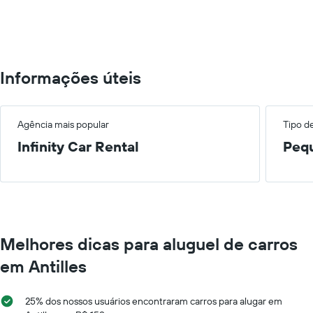
0
to
600.
Informações úteis
Agência mais popular
Tipo d
Infinity Car Rental
Peq
Melhores dicas para aluguel de carros
em Antilles
25% dos nossos usuários encontraram carros para alugar em