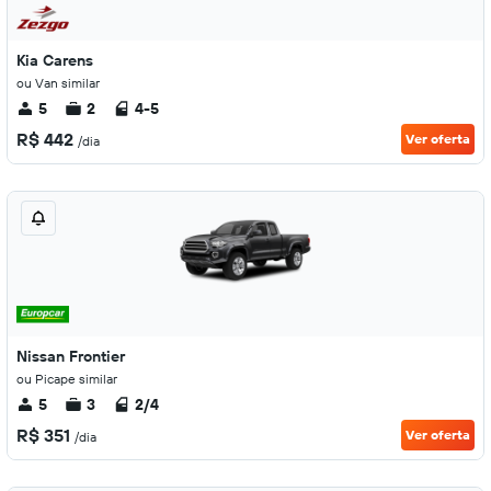
Kia Carens
ou Van similar
5
2
4-5
R$ 442
Ver oferta
/dia
Nissan Frontier
ou Picape similar
5
3
2/4
R$ 351
Ver oferta
/dia