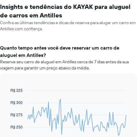
Insights e tendências do KAYAK para aluguel
de carros em Antilles
Confira as últimas tendências e dicas de reserva para alugar um carro em
Antilles com confiança.
Quanto tempo antes você deve reservar um carro de
aluguel em Antilles?
Reserve seu carro de aluguel em Antilles cerca de 7 dias antes da sua
viagem para garantir um preço abaixo da média.
R$ 325
Line
Chart
graphic.
chart
with
R$ 300
91
data
R$ 275
points.
O
R$ 250
gráfico