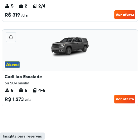
5
2
2/4
R$ 319
Ver oferta
/dia
Cadillac Escalade
ou SUV similar
5
5
4-5
R$ 1.273
Ver oferta
/dia
Insights para reservas