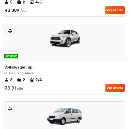
5
2
4-5
R$ 389
Ver oferta
/dia
Volkswagen up!
ou Pequeno similar
2
2
2/4
R$ 91
Ver oferta
/dia