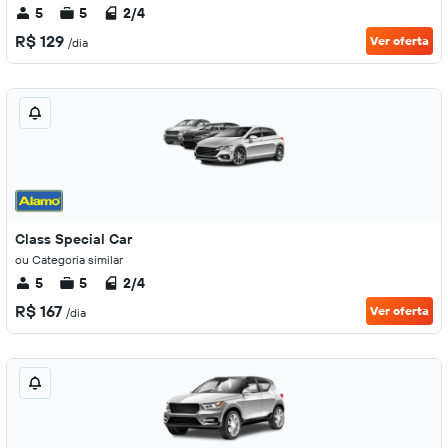
5
5
2/4
R$ 129
Ver oferta
/dia
Class Special Car
ou Categoria similar
5
5
2/4
R$ 167
Ver oferta
/dia