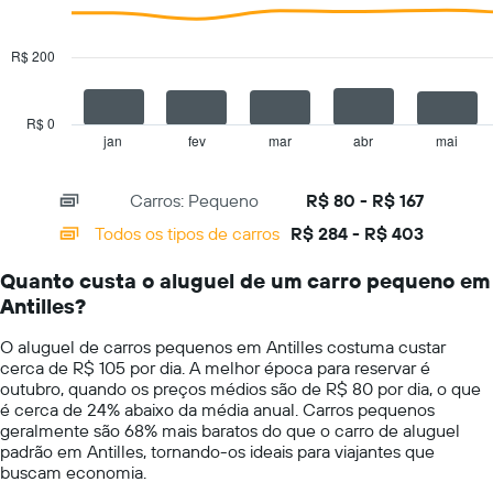
tem
data
1
series.
eixo
R$ 200
Y
The
exibindo
chart
o
has
R$ 0
preço
1
jan
fev
mar
abr
mai
End
médio
of
X
de
interactive
axis
chart
aluguel
Carros: Pequeno
R$ 80 - R$ 167
displaying
de
categories.
Todos os tipos de carros
R$ 284 - R$ 403
carro
Range:
por
14
um
Quanto custa o aluguel de um carro pequeno em
categories.
dia
Antilles?
The
chart
O aluguel de carros pequenos em Antilles costuma custar
has
cerca de R$ 105 por dia. A melhor época para reservar é
1
outubro, quando os preços médios são de R$ 80 por dia, o que
Y
é cerca de 24% abaixo da média anual. Carros pequenos
axis
geralmente são 68% mais baratos do que o carro de aluguel
displaying
padrão em Antilles, tornando-os ideais para viajantes que
values.
buscam economia.
Range: