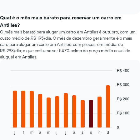
of
eixo
de
interactive
X
tipos
chart
exibindo
populares
Qual é o mês mais barato para reservar um carro em
o
de
Antilles?
número
carros
O mês mais barato para alugar um carro em Antilles é outubro, com um
de
custo médio de R$ 195/dia. O mês de dezembro geralmente é o mais
dias
caro para alugar um carro em Antilles, com preços, em média, de
antes
R$ 298/dia, o que costuma ser 547% acima do preço médio anual do
da
reserva
aluguel em Antilles.
O
gráfico
R$ 400
tem
Bar
Chart
1
graphic.
chart
R$ 300
eixo
with
12
Y
bars.
exibindo
R$ 200
o
O
preço
R$ 100
gráfico
médio
a
de
seguir
0
um
j
f
m
a
m
j
j
a
s
o
n
d
exibe
End
aluguel
of
o