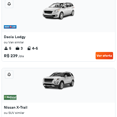
Dacia Lodgy
ou Van similar
5
3
4-5
R$ 239
Ver oferta
/dia
Nissan X-Trail
ou SUV similar