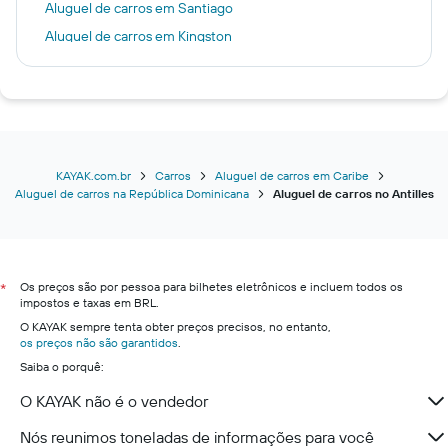
Aluguel de carros em Santiago
Aluguel de carros em Kingston
Aluguel de carros em Bridgetown
Aluguel de carros em La Romana
Aluguel de carros em Saint John's
Aluguel de carros em Freeport
Aluguel de carros em Fort de France
KAYAK.com.br
Carros
Aluguel de carros em Caribe
Aluguel de carros na República Dominicana
Aluguel de carros no Antilles
Aluguel de carros em Pointe-à-Pitre
Aluguel de carros em Carolina
Aluguel de carros em Christiansted
Os preços são por pessoa para bilhetes eletrônicos e incluem todos os
Aluguel de carros em Le Gosier
*
impostos e taxas em BRL.
Aluguel de carros em Grande Caimão
O KAYAK sempre tenta obter preços precisos, no entanto,
os preços não são garantidos
Aluguel de carros em Porto Príncipe
.
Saiba o porquê:
Aluguel de carros em Ponce
O KAYAK não é o vendedor
Aluguel de carros em Castries
Aluguel de carros em Puerto Plata
Nós reunimos toneladas de informações para você