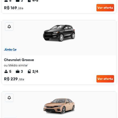
5
3
4-5
R$ 169
Ver oferta
/dia
Chevrolet Groove
ou Médio similar
5
3
2/4
R$ 239
Ver oferta
/dia