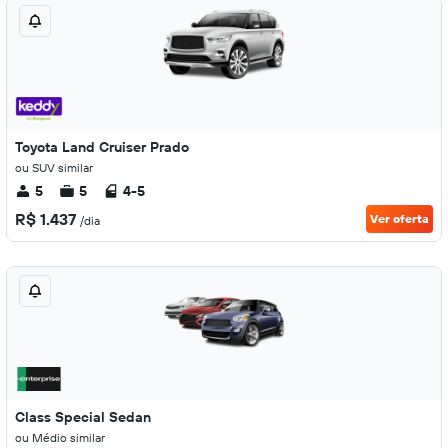
Toyota Land Cruiser Prado
ou SUV similar
5
5
4-5
R$ 1.437
Ver oferta
/dia
Class Special Sedan
ou Médio similar