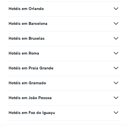
Hotéis em Orlando
Hotéis em Barcelona
Hotéis em Bruxelas
Hotéis em Roma
Hotéis em Praia Grande
Hotéis em Gramado
Hotéis em João Pessoa
Hotéis em Foz do Iguaçu
Hotéis em Buenos Aires