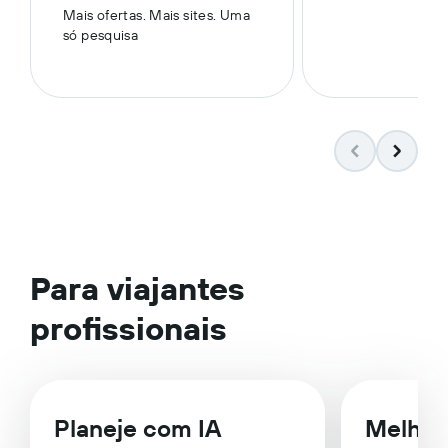
Mais ofertas. Mais sites. Uma
só pesquisa
Para viajantes
profissionais
Planeje com IA
Melhor