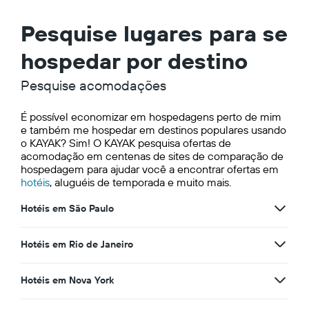
Pesquise lugares para se
hospedar por destino
Pesquise acomodações
É possível economizar em hospedagens perto de mim
e também me hospedar em destinos populares usando
o KAYAK? Sim! O KAYAK pesquisa ofertas de
acomodação em centenas de sites de comparação de
hospedagem para ajudar você a encontrar ofertas em
hotéis
, aluguéis de temporada e muito mais.
Hotéis em São Paulo
Hotéis em Rio de Janeiro
Hotéis em Nova York