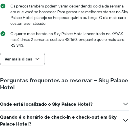
estadia
O
Os preços também podem variar dependendo do dia da semana
gráfico
em que você se hospedar. Para garantir as melhores ofertas no Sky
tem
Palace Hotel, planeje se hospedar quinta ou terça. O dia mais caro
1
costuma ser sábado.
eixo
X
O quarto mais barato no Sky Palace Hotel encontrado no KAYAK
exibindo
nas últimas 2 semanas custava R$ 160, enquanto que o mais caro,
o
R$ 343.
número
de
Ver mais dicas
dias
antes
da
estadia
Perguntas frequentes ao reservar – Sky Palace
O
Hotel
gráfico
tem
1
Onde está localizado o Sky Palace Hotel?
eixo
Y
exibindo
Quando é o horário de check-in e check-out em Sky
o
Palace Hotel?
preço