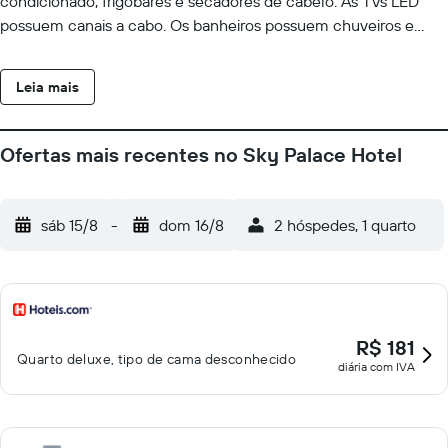
condicionado, frigobares e secadores de cabelo. As TVs LED
possuem canais a cabo. Os banheiros possuem chuveiros e
produtos de toalete de cortesia. Este hotel em Gramado dispõe
de Wi-Fi grátis. As comodidades para negócios incluem
Leia mais
escrivaninhas, cadeiras para escritório e telefones. O serviço de
limpeza é fornecido diariamente. O local oferece piscina interna
e piscina infantil.
Ofertas mais recentes no Sky Palace Hotel
sáb 15/8
-
dom 16/8
2 hóspedes, 1 quarto
R$ 181
Quarto deluxe, tipo de cama desconhecido
diária com IVA