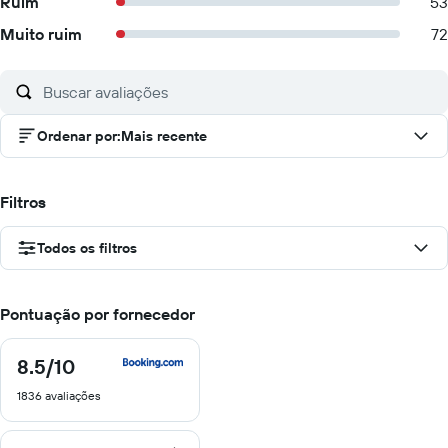
Ruim
53
Muito ruim
72
Ordenar por
:
Mais recente
Filtros
Todos os filtros
Pontuação por fornecedor
8.5
/10
8.5
de
1836 avaliações
10