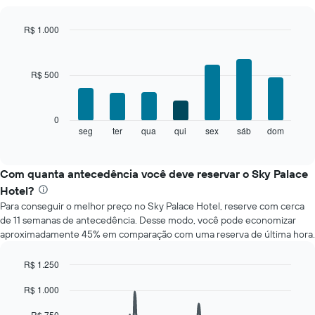
um
quarto
R$ 1.000
a
Bar
Chart
cada
graphic.
chart
mês
with
R$ 500
O
7
bars.
gráfico
tem
O
1
0
gráfico
eixo
seg
ter
qua
qui
sex
sáb
dom
End
of
a
X
interactive
seguir
exibindo
chart
exibe
meses.
Com quanta antecedência você deve reservar o Sky Palace
o
O
Hotel?
preço
gráfico
Para conseguir o melhor preço no Sky Palace Hotel, reserve com cerca
médio
tem
de 11 semanas de antecedência. Desse modo, você pode economizar
de
1
aproximadamente 45% em comparação com uma reserva de última hora.
um
eixo
quarto
Y
para
exibindo
R$ 1.250
cada
o
Line
Chart
R$ 1.000
dia
graphic.
preço
chart
with
da
médio
90
R$ 750