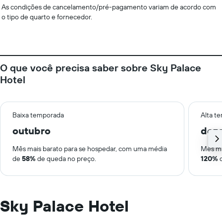
As condições de cancelamento/pré-pagamento variam de acordo com
o tipo de quarto e fornecedor.
O que você precisa saber sobre Sky Palace
Hotel
Baixa temporada
Alta t
outubro
dez
Mês mais barato para se hospedar, com uma média
Mês ma
de
58%
de queda no preço.
120%
d
Sky Palace Hotel