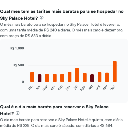
Qual mês tem as tarifas mais baratas para se hospedar no
Sky Palace Hotel?
O mês mais barato para se hospedar no Sky Palace Hotel é fevereiro,
com uma tarifa média de R$ 240 a diária. O mês mais caro é dezembro,
com preço de R$ 633 a diária.
R$ 1.000
Bar
Chart
graphic.
chart
with
R$ 500
12
bars.
0
O
set
out
jan
fev
mar
abr
mai
jun
jul
ago
nov
dez
gráfico
End
of
a
interactive
seguir
chart
exibe
Qual é o dia mais barato para reservar o Sky Palace
o
Hotel?
preço
O dia mais barato para reservar o Sky Palace Hotel é quinta, com diária
médio
média de R$ 228. O dia mais caro é sábado, com diárias a R$ 684.
de