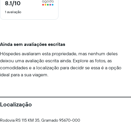
8.1
/10
8.1
de
1 avaliação
10
Ainda sem avaliações escritas
Hóspedes avaliaram esta propriedade, mas nenhum deles
deixou uma avaliação escrita ainda. Explore as fotos, as
comodidades e a localização para decidir se essa é a opção
ideal para a sua viagem.
Localização
Rodovia RS 115 KM 35, Gramado 95670-000