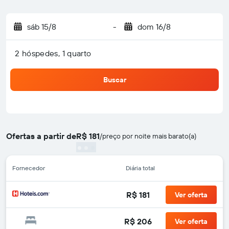
sáb 15/8
-
dom 16/8
2 hóspedes, 1 quarto
Buscar
Ofertas a partir de
R$ 181
/
preço por noite mais barato(a)
Fornecedor
Diária total
R$ 181
Ver oferta
R$ 206
Ver oferta