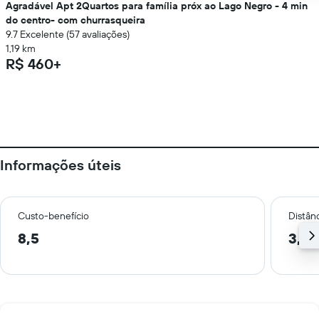
Agradável Apt 2Quartos para família próx ao Lago Negro - 4 min
do centro- com churrasqueira
9.7 Excelente (57 avaliações)
1,19 km
R$ 460+
Informações úteis
Custo-benefício
Distânc
8,5
3,5 