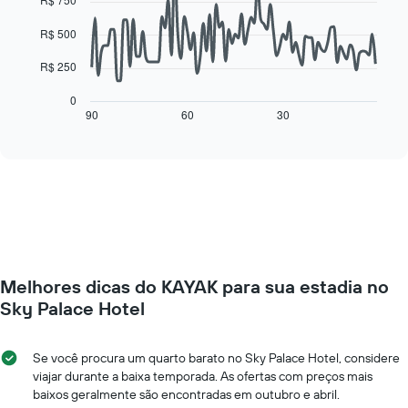
semana
de
data
O
um
points.
R$ 500
gráfico
quarto
tem
O
R$ 250
1
gráfico
eixo
a
0
X
seguir
90
60
30
End
exibindo
of
exibe
interactive
dias
como
chart
da
o
semana.
preço
O
de
gráfico
um
tem
quarto
1
varia
eixo
de
Y
Melhores dicas do KAYAK para sua estadia no
acordo
exibindo
com
Sky Palace Hotel
o
a
preço
aproximação
médio
da
Se você procura um quarto barato no Sky Palace Hotel, considere
de
data
viajar durante a baixa temporada. As ofertas com preços mais
um
de
baixos geralmente são encontradas em outubro e abril.
quarto