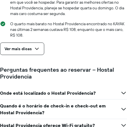
gráfico
em que você se hospedar. Para garantir as melhores ofertas no
tem
Hostal Providencia, planeje se hospedar quarta ou domingo. O dia
1
mais caro costuma ser segunda.
eixo
X
O quarto mais barato no Hostal Providencia encontrado no KAYAK
exibindo
nas últimas 2 semanas custava R$ 108, enquanto que o mais caro,
o
R$ 108.
número
de
Ver mais dicas
dias
antes
da
estadia
Perguntas frequentes ao reservar – Hostal
O
Providencia
gráfico
tem
1
Onde está localizado o Hostal Providencia?
eixo
Y
exibindo
Quando é o horário de check-in e check-out em
o
Hostal Providencia?
preço
médio
Hostal Providencia oferece Wi-Fi gratuito?
de