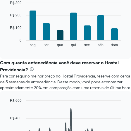
quarto
R$ 300
a
Bar
Chart
cada
graphic.
chart
R$ 200
mês
with
O
7
R$ 100
bars.
gráfico
tem
O
1
0
gráfico
eixo
seg
ter
qua
qui
sex
sáb
dom
End
of
a
X
interactive
seguir
exibindo
chart
exibe
meses.
Com quanta antecedência você deve reservar o Hostal
o
O
Providencia?
preço
gráfico
Para conseguir o melhor preço no Hostal Providencia, reserve com cerca
médio
tem
de 5 semanas de antecedência. Desse modo, você pode economizar
de
1
aproximadamente 20% em comparação com uma reserva de última hora.
um
eixo
quarto
Y
para
exibindo
R$ 600
cada
o
Line
Chart
dia
graphic.
preço
chart
with
da
médio
R$ 400
90
semana
de
data
O
um
points.