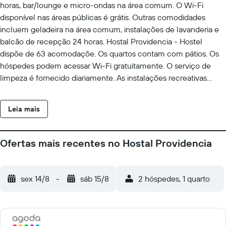
horas, bar/lounge e micro-ondas na área comum. O Wi-Fi
disponível nas áreas públicas é grátis. Outras comodidades
incluem geladeira na área comum, instalações de lavanderia e
balcão de recepção 24 horas. Hostal Providencia - Hostel
dispõe de 63 acomodaçõe. Os quartos contam com pátios. Os
hóspedes podem acessar Wi-Fi gratuitamente. O serviço de
limpeza é fornecido diariamente. As instalações recreativas
oferecidas por hostel incluem uma academia aberta 24 horas.
As atividades recreativas listadas abaixo estão disponíveis na
Leia mais
propriedade ou perto dele, e poderá haver cobrança de taxa.
Ofertas mais recentes no Hostal Providencia
sex 14/8
-
sáb 15/8
2 hóspedes, 1 quarto