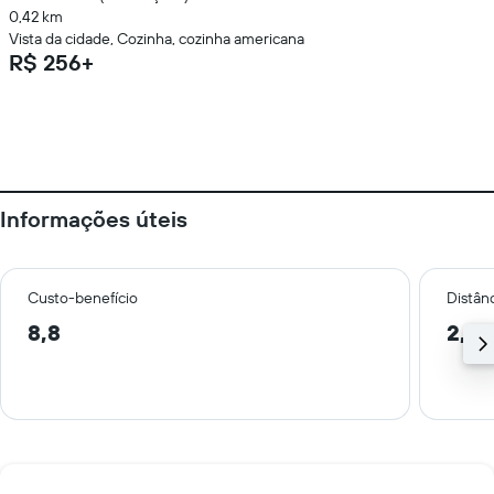
0,42 km
Vista da cidade, Cozinha, cozinha americana
R$ 256+
Informações úteis
Custo-benefício
Distânc
8,8
2,0