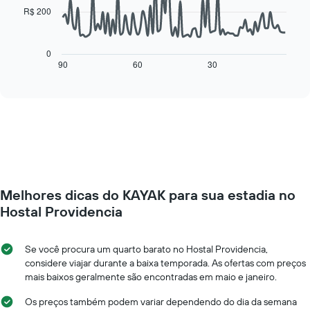
gráfico
quarto
R$ 200
tem
O
1
gráfico
eixo
a
0
X
seguir
90
60
30
End
exibindo
of
exibe
interactive
dias
como
chart
da
o
semana.
preço
O
de
gráfico
um
tem
quarto
1
varia
eixo
de
Y
Melhores dicas do KAYAK para sua estadia no
acordo
exibindo
com
Hostal Providencia
o
a
preço
aproximação
médio
da
Se você procura um quarto barato no Hostal Providencia,
de
data
considere viajar durante a baixa temporada. As ofertas com preços
um
de
mais baixos geralmente são encontradas em maio e janeiro.
quarto
estadia
O
Os preços também podem variar dependendo do dia da semana