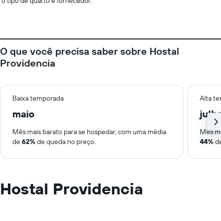
o tipo de quarto e fornecedor.
O que você precisa saber sobre Hostal
Providencia
Baixa temporada
Alta t
maio
julh
Mês mais barato para se hospedar, com uma média
Mês ma
de
62%
de queda no preço.
44%
de
Hostal Providencia