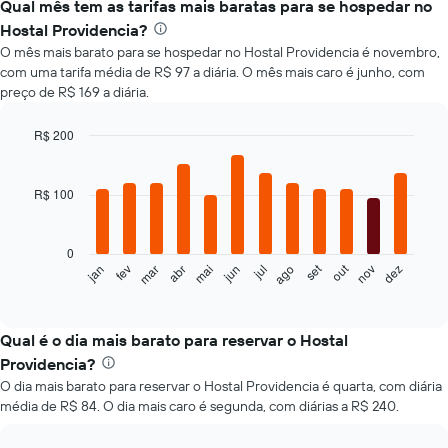
Qual mês tem as tarifas mais baratas para se hospedar no
Hostal Providencia?
O mês mais barato para se hospedar no Hostal Providencia é novembro,
com uma tarifa média de R$ 97 a diária. O mês mais caro é junho, com
preço de R$ 169 a diária.
R$ 200
Bar
Chart
graphic.
chart
with
R$ 100
12
bars.
0
O
set
out
fev
mai
ago
nov
mar
jun
dez
jan
abr
jul
gráfico
End
of
a
interactive
seguir
chart
exibe
Qual é o dia mais barato para reservar o Hostal
o
Providencia?
preço
O dia mais barato para reservar o Hostal Providencia é quarta, com diária
médio
média de R$ 84. O dia mais caro é segunda, com diárias a R$ 240.
de
um