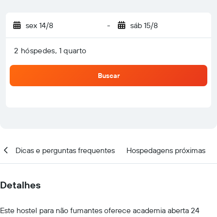
sex 14/8
-
sáb 15/8
2 hóspedes, 1 quarto
Buscar
ar
Dicas e perguntas frequentes
Hospedagens próximas
Detalhes
Este hostel para não fumantes oferece academia aberta 24