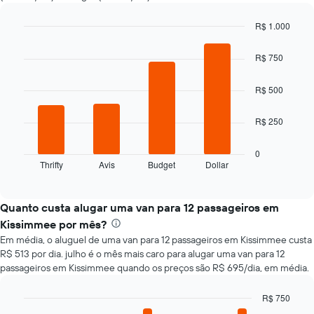
varia
de
R$ 1.000
acordo
Bar
Chart
com
graphic.
chart
R$ 750
with
a
4
aproximação
bars.
R$ 500
da
data
O
de
R$ 250
gráfico
reserva
a
O
seguir
0
gráfico
Thrifty
Avis
Budget
Dollar
exibe
End
tem
of
as
interactive
1
quatro
chart
eixo
empresas
Quanto custa alugar uma van para 12 passageiros em
X
de
Kissimmee por mês?
exibindo
aluguel
o
Em média, o aluguel de uma van para 12 passageiros em Kissimmee custa
de
número
R$ 513 por dia. julho é o mês mais caro para alugar uma van para 12
carros
de
passageiros em Kissimmee quando os preços são R$ 695/dia, em média.
mais
dias
baratas
antes
R$ 750
das
da
últimas
Bar
Chart