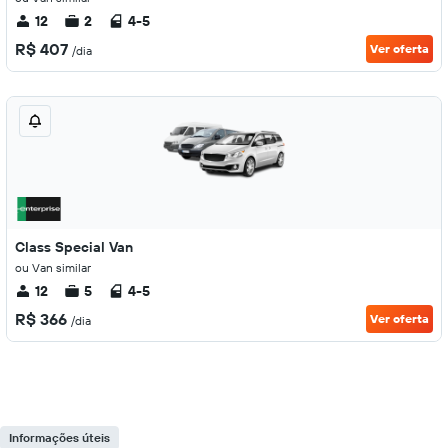
12
2
4-5
R$ 407
Ver oferta
/dia
Class Special Van
ou Van similar
12
5
4-5
R$ 366
Ver oferta
/dia
Informações úteis