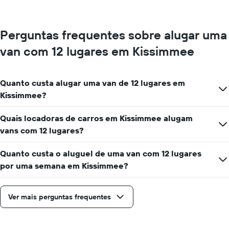
um
exibindo
dia
empresas
de
Perguntas frequentes sobre alugar uma
aluguel
de
van com 12 lugares em Kissimmee
carros
O
gráfico
Quanto custa alugar uma van de 12 lugares em
tem
1
Kissimmee?
eixo
Y
Quais locadoras de carros em Kissimmee alugam
exibindo
vans com 12 lugares?
o
preço
mais
Quanto custa o aluguel de uma van com 12 lugares
barato
por uma semana em Kissimmee?
do
aluguel
de
Ver mais perguntas frequentes
carro
para
as