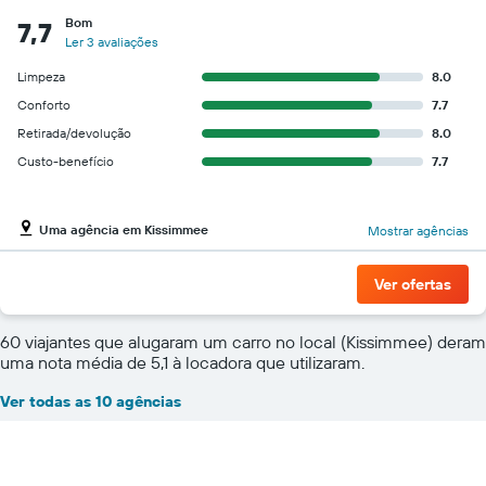
Bom
7,7
Ler 3 avaliações
Limpeza
8.0
Conforto
7.7
Retirada/devolução
8.0
Custo-benefício
7.7
Uma agência em Kissimmee
Mostrar agências
Ver ofertas
60 viajantes que alugaram um carro no local (Kissimmee) deram
uma nota média de 5,1 à locadora que utilizaram.
Ver todas as 10 agências