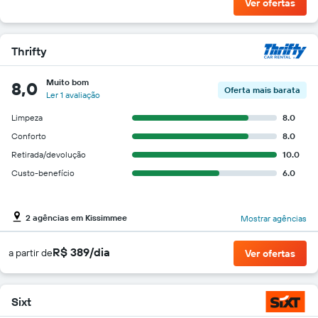
Ver ofertas
Thrifty
Muito bom
8,0
Oferta mais barata
Ler 1 avaliação
Limpeza
8.0
Conforto
8.0
Retirada/devolução
10.0
Custo-benefício
6.0
2 agências em Kissimmee
Mostrar agências
R$ 389/dia
a partir de
Ver ofertas
Sixt