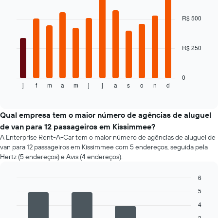
reserva
graphic.
chart
72
O
with
horas
R$ 500
gráfico
12
O
tem
bars.
gráfico
1
tem
R$ 250
eixo
O
1
Y
gráfico
eixo
exibindo
a
X
o
seguir
0
exibindo
j
f
m
a
m
j
j
a
s
o
n
d
preço
exibe
End
as
of
médio
o
interactive
4
de
preço
chart
empresas
um
médio
Qual empresa tem o maior número de agências de aluguel
de
aluguel
de
de van para 12 passageiros em Kissimmee?
aluguel
de
um
A Enterprise Rent-A-Car tem o maior número de agências de aluguel de
de
carro
aluguel
carro
van para 12 passageiros em Kissimmee com 5 endereços, seguida pela
de
mais
Hertz (5 endereços) e Avis (4 endereços).
carro
baratas
a
O
6
cada
gráfico
mês
Bar
Chart
5
tem
graphic.
chart
O
1
with
4
gráfico
eixo
4
tem
3