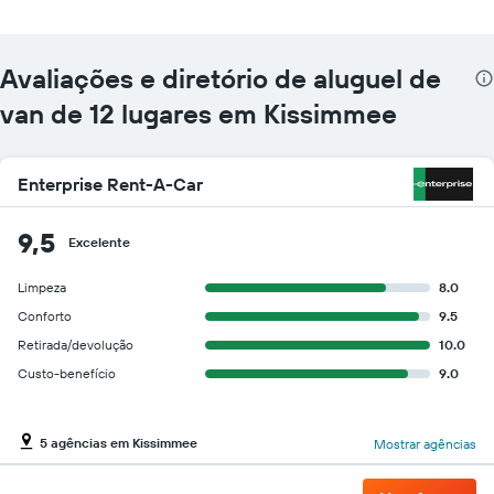
empresas
fornecidas
Avaliações e diretório de aluguel de
van de 12 lugares em Kissimmee
Enterprise Rent-A-Car
9,5
Excelente
Limpeza
8.0
Conforto
9.5
Retirada/devolução
10.0
Custo-benefício
9.0
5 agências em Kissimmee
Mostrar agências