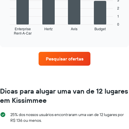
bars.
Y
1
exibindo
2
eixo
O
o
X
1
gráfico
preço
exibindo
a
mais
0
os
seguir
Enterprise
Hertz
Avis
Budget
barato
meses
Rent-A-Car
exibe
End
do
do
of
as
aluguel
interactive
ano
quatro
chart
de
O
empresas
carro
gráfico
de
para
Pesquisar ofertas
tem
aluguel
as
1
de
empresas
eixo
carros
fornecidas
Y
que
exibindo
tem
o
mais
Dicas para alugar uma van de 12 lugares
preço
localizações
médio
em Kissimmee
O
de
gráfico
aluguel
tem
de
25% dos nossos usuários encontraram uma van de 12 lugares por
1
carro
R$ 136 ou menos.
eixo
por
X