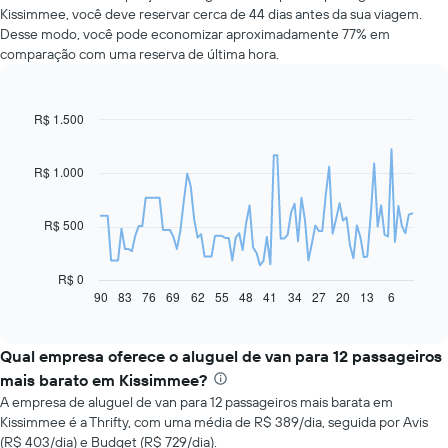
Kissimmee, você deve reservar cerca de 44 dias antes da sua viagem.
Desse modo, você pode economizar aproximadamente 77% em
comparação com uma reserva de última hora.
R$ 1.500
Line
Chart
graphic.
chart
with
91
R$ 1.000
data
points.
R$ 500
O
gráfico
a
R$ 0
seguir
90
83
76
69
62
55
48
41
34
27
20
13
6
End
of
exibe
interactive
como
chart
o
Qual empresa oferece o aluguel de van para 12 passageiros
preço
mais barato em Kissimmee?
de
A empresa de aluguel de van para 12 passageiros mais barata em
um
Kissimmee é a Thrifty, com uma média de R$ 389/dia, seguida por Avis
carro
(R$ 403/dia) e Budget (R$ 729/dia).
alugado