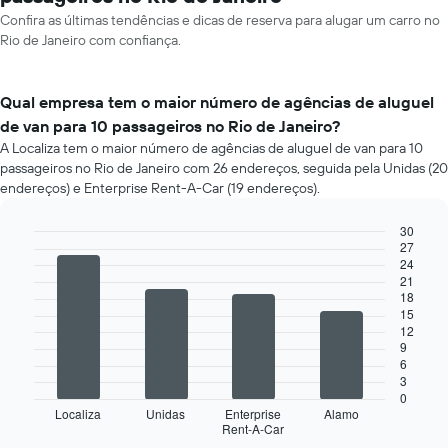
Confira as últimas tendências e dicas de reserva para alugar um carro no
Rio de Janeiro com confiança.
Qual empresa tem o maior número de agências de aluguel
de van para 10 passageiros no Rio de Janeiro?
A Localiza tem o maior número de agências de aluguel de van para 10
passageiros no Rio de Janeiro com 26 endereços, seguida pela Unidas (20
endereços) e Enterprise Rent-A-Car (19 endereços).
30
27
Bar
Chart
24
graphic.
chart
21
with
18
4
15
bars.
12
9
O
6
gráfico
3
a
0
seguir
Localiza
Unidas
Enterprise
Alamo
Rent-A-Car
exibe
End
of