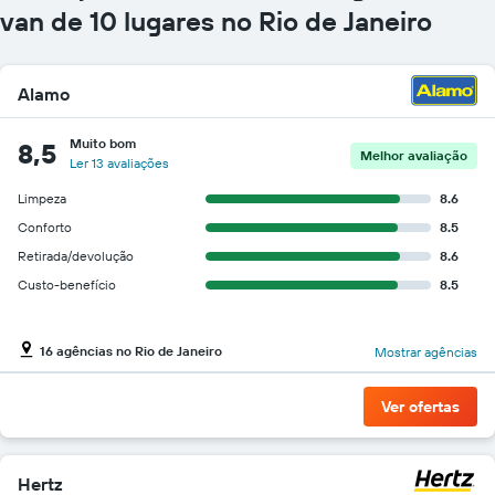
gráfico
van de 10 lugares no Rio de Janeiro
tem
1
eixo
Alamo
Y
exibindo
o
Muito bom
8,5
Melhor avaliação
preço
Ler 13 avaliações
mais
barato
Limpeza
8.6
do
Conforto
8.5
aluguel
Retirada/devolução
8.6
de
carro
Custo-benefício
8.5
para
as
empresas
16 agências no Rio de Janeiro
Mostrar agências
fornecidas
Ver ofertas
Hertz