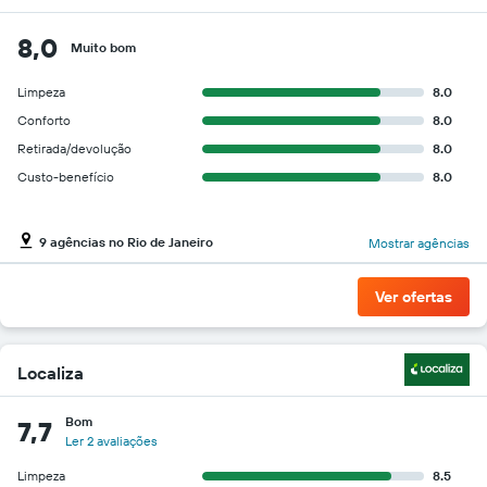
8,0
Muito bom
Limpeza
8.0
Conforto
8.0
Retirada/devolução
8.0
Custo-benefício
8.0
9 agências no Rio de Janeiro
Mostrar agências
Ver ofertas
Localiza
Bom
7,7
Ler 2 avaliações
Limpeza
8.5