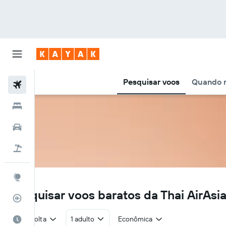
Pesquisar voos
Quando r
Voos
Hotéis
Carros
Pacotes
Explore
XJ
Pesquisar voos baratos da Thai AirAsia
Rastreador de voos
Ida e volta
1 adulto
Econômica
Quando ir