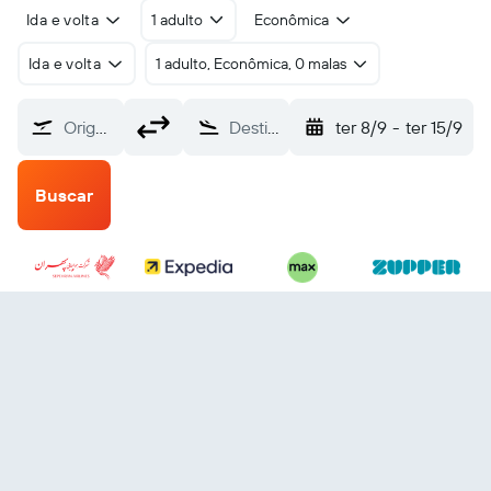
Ida e volta
1 adulto
Econômica
Ida e volta
1 adulto, Econômica, 0 malas
Origem
Destino
ter 8/9
-
ter 15/9
Buscar