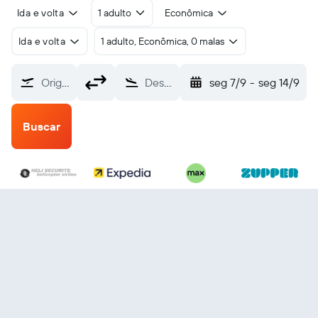
Ida e volta
1 adulto
Econômica
Ida e volta
1 adulto, Econômica, 0 malas
Origem
Destino
seg 7/9
-
seg 14/9
Buscar