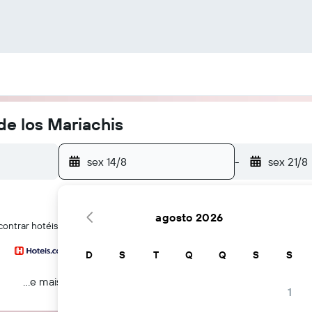
de los Mariachis
sex 14/8
-
sex 21/8
agosto 2026
ontrar hotéis perto de Plaza de los Mariachis em Guadalajara
D
S
T
Q
Q
S
S
...e mais
1