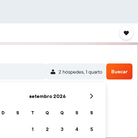
Buscar
2 hóspedes, 1 quarto
setembro 2026
D
S
T
Q
Q
S
S
1
2
3
4
5