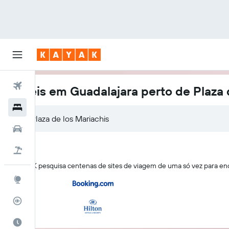
Voos
Hotéis em Guadalajara perto de Plaza 
Hotéis
Carros
Pacotes
O KAYAK pesquisa centenas de sites de viagem de uma só vez para enc
Explore
Rastreador de voos
Quando ir