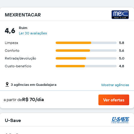
MEXRENTACAR
Ruim
4,6
Ler 30 avaliações
Limpeza
5.8
Conforto
5.6
Retirada/devolução
5.0
Custo-benefício
4.8
3 agências em Guadalajara
Mostrar agências
R$ 70/dia
a partir de
Ver ofertas
U-Save