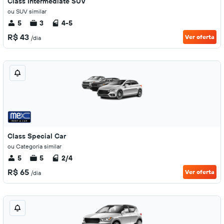
Class Intermediate SUV
ou SUV similar
5
3
4-5
R$ 43
Ver oferta
/dia
Class Special Car
ou Categoria similar
5
5
2/4
R$ 65
Ver oferta
/dia