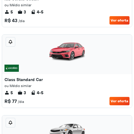
ou Médio similar
5
3
4-5
R$ 43
Ver oferta
/dia
Class Standard Car
ou Médio similar
5
3
4-5
R$ 77
Ver oferta
/dia