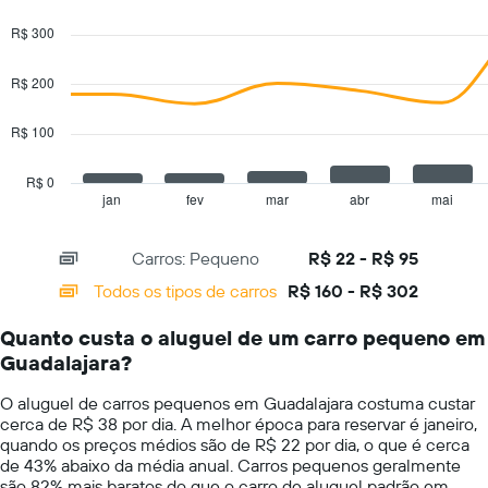
de
Combination
Chart
carros
graphic.
chart
R$ 300
with
O
2
gráfico
data
R$ 200
tem
series.
1
eixo
R$ 100
The
Y
chart
exibindo
has
R$ 0
o
1
jan
fev
mar
abr
mai
End
preço
of
X
mais
interactive
axis
chart
barato
Carros: Pequeno
R$ 22 - R$ 95
displaying
do
categories.
Todos os tipos de carros
R$ 160 - R$ 302
aluguel
Range:
de
14
carro
Quanto custa o aluguel de um carro pequeno em
categories.
para
Guadalajara?
The
as
chart
empresas
O aluguel de carros pequenos em Guadalajara costuma custar
has
fornecidas
cerca de R$ 38 por dia. A melhor época para reservar é janeiro,
1
quando os preços médios são de R$ 22 por dia, o que é cerca
Y
de 43% abaixo da média anual. Carros pequenos geralmente
axis
são 82% mais baratos do que o carro de aluguel padrão em