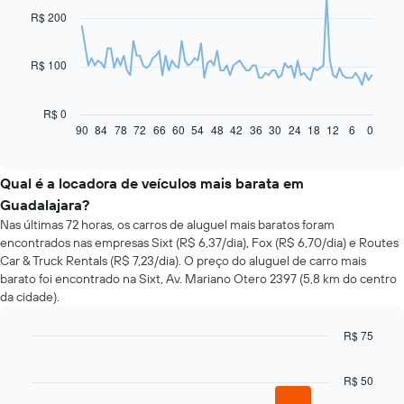
91
R$ 200
data
points.
R$ 100
O
gráfico
a
R$ 0
seguir
90
84
78
72
66
60
54
48
42
36
30
24
18
12
6
0
End
of
exibe
interactive
como
chart
o
Qual é a locadora de veículos mais barata em
preço
Guadalajara?
de
Nas últimas 72 horas, os carros de aluguel mais baratos foram
um
encontrados nas empresas Sixt (R$ 6,37/dia), Fox (R$ 6,70/dia) e Routes
carro
Car & Truck Rentals (R$ 7,23/dia). O preço do aluguel de carro mais
alugado
barato foi encontrado na Sixt, Av. Mariano Otero 2397 (5,8 km do centro
varia
da cidade).
de
acordo
com
R$ 75
a
Bar
Chart
aproximação
graphic.
chart
R$ 50
da
with
4
data