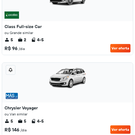
Class Full-size Car
ou Grande similar
5
2
4-5
R$ 96
Ver oferta
/dia
Chrysler Voyager
ou Van similar
5
5
4-5
R$ 146
Ver oferta
/dia