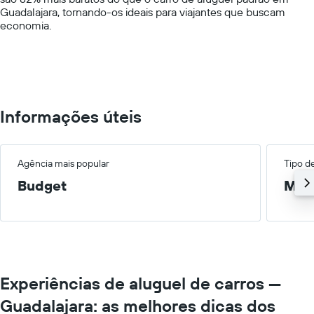
displaying
Guadalajara, tornando-os ideais para viajantes que buscam
values.
economia.
Range:
0
to
400.
Informações úteis
Agência mais popular
Tipo d
Budget
Méd
Experiências de aluguel de carros —
Guadalajara: as melhores dicas dos