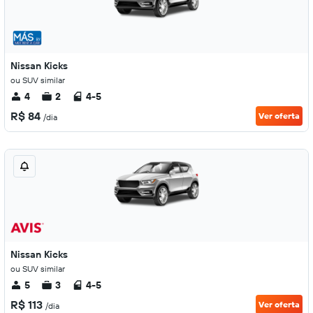
Nissan Kicks
ou SUV similar
4
2
4-5
R$ 84
Ver oferta
/dia
Nissan Kicks
ou SUV similar
5
3
4-5
R$ 113
Ver oferta
/dia