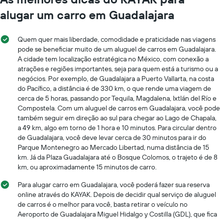
alugar um carro em Guadalajara
Quem quer mais liberdade, comodidade e praticidade nas viagens
pode se beneficiar muito de um aluguel de carros em Guadalajara.
A cidade tem localização estratégica no México, com conexão a
atrações e regiões importantes, seja para quem está a turismo ou a
negócios. Por exemplo, de Guadalajara a Puerto Vallarta, na costa
do Pacífico, a distância é de 330 km, o que rende uma viagem de
cerca de 5 horas, passando por Tequila, Magdalena, Ixtlán del Río e
Compostela. Com um aluguel de carros em Guadalajara, você pode
também seguir em direção ao sul para chegar ao Lago de Chapala,
a 49 km, algo em torno de 1 hora e 10 minutos. Para circular dentro
de Guadalajara, você deve levar cerca de 30 minutos para ir do
Parque Montenegro ao Mercado Libertad, numa distância de 15
km. Já da Plaza Guadalajara até o Bosque Colomos, o trajeto é de 8
km, ou aproximadamente 15 minutos de carro.
Para alugar carro em Guadalajara, você poderá fazer sua reserva
online através do KAYAK. Depois de decidir qual serviço de aluguel
de carros é o melhor para você, basta retirar o veículo no
Aeroporto de Guadalajara Miguel Hidalgo y Costilla (GDL), que fica