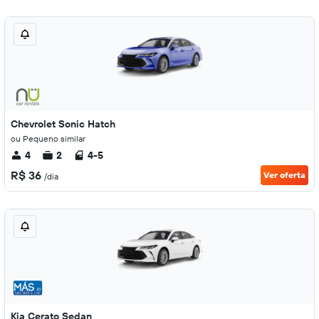
Chevrolet Sonic Hatch
ou Pequeno similar
4
2
4-5
R$ 36
Ver oferta
/dia
Kia Cerato Sedan