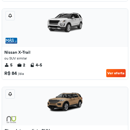
Nissan X-Trail
ou SUV similar
5
2
4-5
R$ 84
Ver oferta
/dia