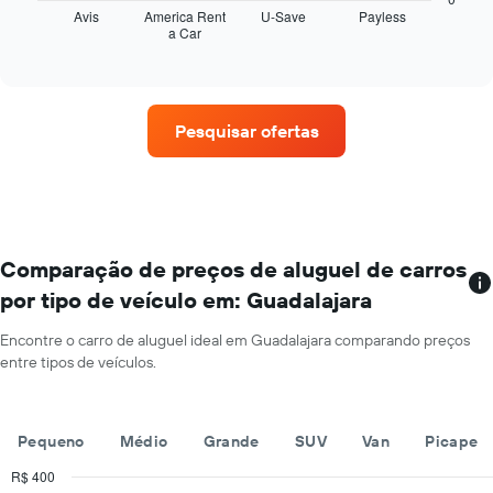
do
seguir
Avis
America Rent
U-Save
Payless
os
aluguel
a Car
exibe
End
meses
de
of
as
do
interactive
carro
quatro
chart
ano
para
empresas
O
as
de
gráfico
Pesquisar ofertas
empresas
aluguel
tem
fornecidas
de
1
carros
eixo
que
Y
tem
exibindo
mais
o
localizações
Comparação de preços de aluguel de carros
preço
O
médio
por tipo de veículo em: Guadalajara
gráfico
de
tem
aluguel
Encontre o carro de aluguel ideal em Guadalajara comparando preços
1
de
entre tipos de veículos.
eixo
carro
X
por
exibindo
um
empresas
dia
Pequeno
Médio
Grande
SUV
Van
Picape
de
aluguel
R$ 400