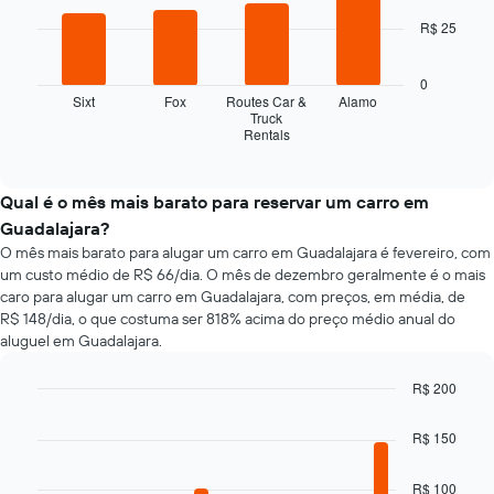
bars.
de
R$ 25
reserva
O
O
gráfico
gráfico
0
a
tem
Sixt
Fox
Routes Car &
Alamo
seguir
Truck
1
Rentals
exibe
End
eixo
of
as
X
interactive
quatro
chart
exibindo
empresas
Qual é o mês mais barato para reservar um carro em
o
de
número
Guadalajara?
aluguel
de
O mês mais barato para alugar um carro em Guadalajara é fevereiro, com
de
dias
um custo médio de R$ 66/dia. O mês de dezembro geralmente é o mais
carros
antes
caro para alugar um carro em Guadalajara, com preços, em média, de
mais
da
R$ 148/dia, o que costuma ser 818% acima do preço médio anual do
baratas
reserva
aluguel em Guadalajara.
das
O
últimas
gráfico
72
R$ 200
tem
horas
Bar
Chart
1
graphic.
O
chart
eixo
R$ 150
with
gráfico
Y
12
tem
exibindo
bars.
R$ 100
1