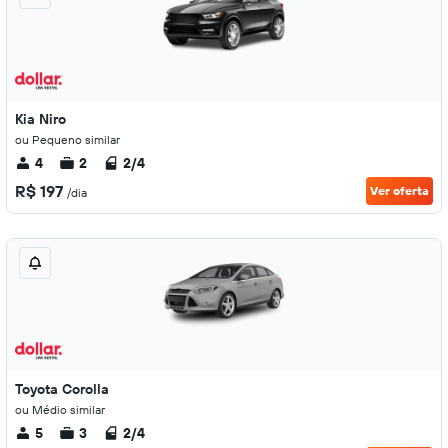
Kia Niro
ou Pequeno similar
4
2
2/4
R$ 197
Ver oferta
/dia
Toyota Corolla
ou Médio similar
5
3
2/4