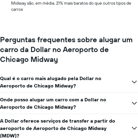
preço
Midway são, em média, 21% mais baratos do que outros tipos de
meses
médio
carros
do
de
ano
um
O
aluguel
gráfico
de
tem
carro
Perguntas frequentes sobre alugar um
1
eixo
carro da Dollar no Aeroporto de
Y
exibindo
Chicago Midway
o
preço
médio
Qual é o carro mais alugado pela Dollar no
de
Aeroporto de Chicago Midway?
aluguel
de
carro
Onde posso alugar um carro com a Dollar no
por
Aeroporto de Chicago Midway?
um
dia
A Dollar oferece serviços de transfer a partir do
aeroporto de Aeroporto de Chicago Midway
(MDW)?