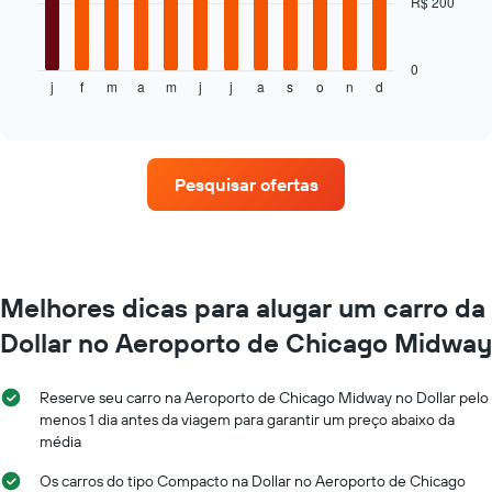
R$ 200
O
reserva
gráfico
O
a
gráfico
seguir
0
tem
j
f
m
a
m
j
j
a
s
o
n
d
exibe
End
1
of
o
eixo
interactive
preço
chart
X
médio
exibindo
de
o
Pesquisar ofertas
um
número
aluguel
de
de
dias
carro
antes
a
da
cada
Melhores dicas para alugar um carro da
reserva
mês
O
Dollar no Aeroporto de Chicago Midway
O
gráfico
gráfico
tem
tem
1
Reserve seu carro na Aeroporto de Chicago Midway no Dollar pelo
1
eixo
menos 1 dia antes da viagem para garantir um preço abaixo da
eixo
Y
média
X
exibindo
exibindo
o
Os carros do tipo Compacto na Dollar no Aeroporto de Chicago
os