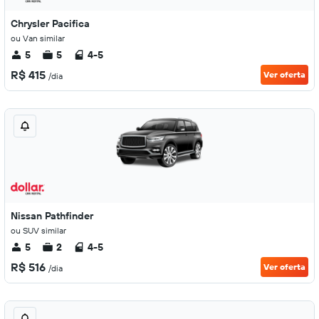
Chrysler Pacifica
ou Van similar
5
5
4-5
R$ 415
Ver oferta
/dia
Nissan Pathfinder
ou SUV similar
5
2
4-5
R$ 516
Ver oferta
/dia