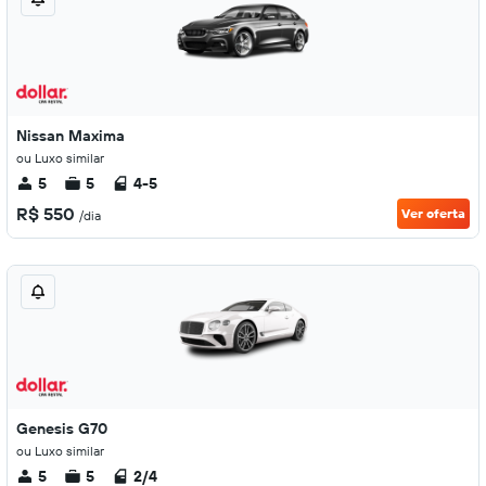
Nissan Maxima
ou Luxo similar
5
5
4-5
R$ 550
Ver oferta
/dia
Genesis G70
ou Luxo similar
5
5
2/4