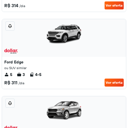
R$ 314
Ver oferta
/dia
Ford Edge
ou SUV similar
5
3
4-5
R$ 311
Ver oferta
/dia