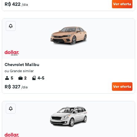
R$ 422
Ver oferta
/dia
Chevrolet Malibu
ou Grande similar
5
2
4-5
R$ 327
Ver oferta
/dia