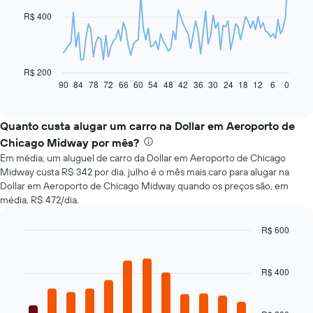
data
R$ 400
points.
O
gráfico
a
R$ 200
seguir
90
84
78
72
66
60
54
48
42
36
30
24
18
12
6
0
End
of
exibe
interactive
como
chart
o
Quanto custa alugar um carro na Dollar em Aeroporto de
preço
Chicago Midway por mês?
de
Em média, um aluguel de carro da Dollar em Aeroporto de Chicago
um
Midway custa R$ 342 por dia. julho é o mês mais caro para alugar na
carro
Dollar em Aeroporto de Chicago Midway quando os preços são, em
alugado
média, R$ 472/dia.
varia
de
acordo
R$ 600
com
Bar
Chart
a
graphic.
chart
with
aproximação
R$ 400
12
da
bars.
data
de