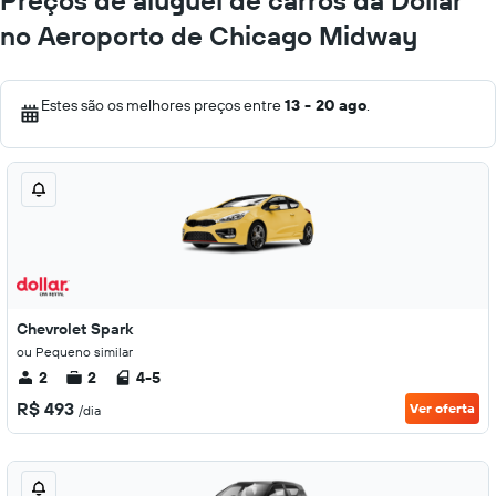
Preços de aluguel de carros da Dollar
no Aeroporto de Chicago Midway
Estes são os melhores preços entre
13 - 20 ago
.
Chevrolet Spark
ou Pequeno similar
2
2
4-5
R$ 493
Ver oferta
/dia