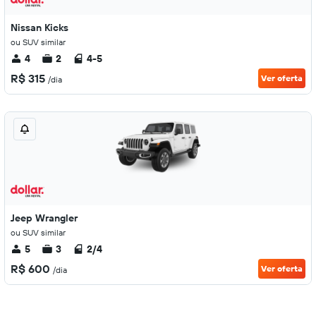
Nissan Kicks
ou SUV similar
4
2
4-5
R$ 315
Ver oferta
/dia
Jeep Wrangler
ou SUV similar
5
3
2/4
R$ 600
Ver oferta
/dia