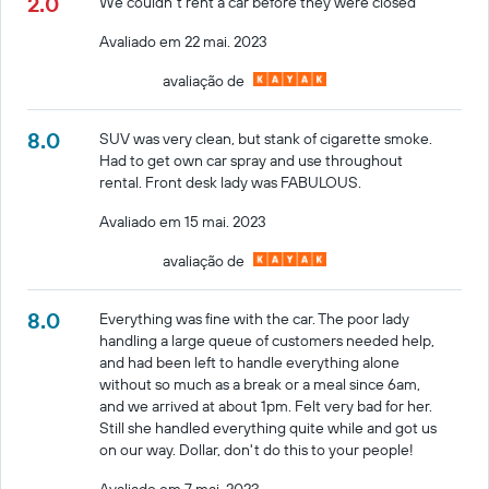
2.0
We couldn't rent a car before they were closed
Avaliado em 22 mai. 2023
avaliação de
8.0
SUV was very clean, but stank of cigarette smoke.
Had to get own car spray and use throughout
rental. Front desk lady was FABULOUS.
Avaliado em 15 mai. 2023
avaliação de
8.0
Everything was fine with the car. The poor lady
handling a large queue of customers needed help,
and had been left to handle everything alone
without so much as a break or a meal since 6am,
and we arrived at about 1pm. Felt very bad for her.
Still she handled everything quite while and got us
on our way. Dollar, don't do this to your people!
Avaliado em 7 mai. 2023