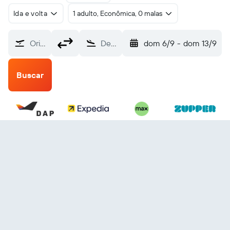
Ida e volta
1 adulto, Econômica, 0 malas
Origem
Destino
dom 6/9
-
dom 13/9
Buscar