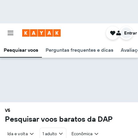
Entrar
Pesquisar voos
Perguntas frequentes e dicas
Avaliaç
V5
Pesquisar voos baratos da DAP
Ida e volta
1 adulto
Econômica