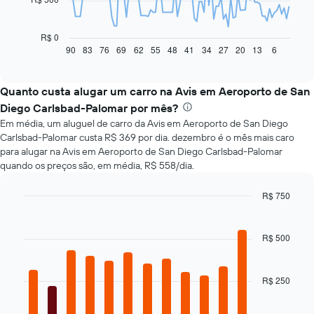
O
gráfico
a
R$ 0
seguir
90
83
76
69
62
55
48
41
34
27
20
13
6
End
of
exibe
interactive
como
chart
o
Quanto custa alugar um carro na Avis em Aeroporto de San
preço
Diego Carlsbad-Palomar por mês?
de
Em média, um aluguel de carro da Avis em Aeroporto de San Diego
um
Carlsbad-Palomar custa R$ 369 por dia. dezembro é o mês mais caro
carro
para alugar na Avis em Aeroporto de San Diego Carlsbad-Palomar
alugado
quando os preços são, em média, R$ 558/dia.
varia
de
acordo
R$ 750
com
Bar
Chart
a
graphic.
chart
with
aproximação
R$ 500
12
da
bars.
data
de
R$ 250
O
reserva
gráfico
O
a