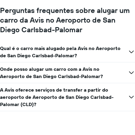
ano
um
O
aluguel
Perguntas frequentes sobre alugar um
gráfico
de
tem
carro da Avis no Aeroporto de San
carro
1
Diego Carlsbad-Palomar
eixo
Y
exibindo
o
Qual é o carro mais alugado pela Avis no Aeroporto
preço
de San Diego Carlsbad-Palomar?
médio
de
Onde posso alugar um carro com a Avis no
aluguel
de
Aeroporto de San Diego Carlsbad-Palomar?
carro
por
A Avis oferece serviços de transfer a partir do
um
aeroporto de Aeroporto de San Diego Carlsbad-
dia
Palomar (CLD)?