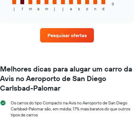
gráfico
seguir
0
tem
j
f
m
a
m
j
j
a
s
o
n
d
exibe
End
1
of
o
eixo
interactive
preço
chart
X
médio
exibindo
de
o
Pesquisar ofertas
um
número
aluguel
de
de
dias
carro
antes
a
da
cada
Melhores dicas para alugar um carro da
reserva
mês
O
Avis no Aeroporto de San Diego
O
gráfico
gráfico
tem
Carlsbad-Palomar
tem
1
1
eixo
eixo
Y
Os carros do tipo Compacto na Avis no Aeroporto de San Diego
X
exibindo
Carlsbad-Palomar são, em média, 17% mais baratos do que outros
exibindo
o
tipos de carros
os
preço
meses
médio
do
de