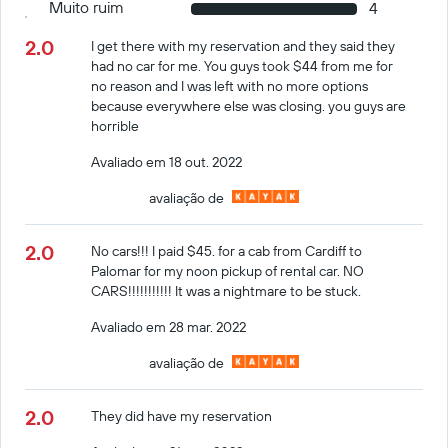
Muito ruim
4
2.0
I get there with my reservation and they said they
had no car for me. You guys took $44 from me for
no reason and I was left with no more options
because everywhere else was closing. you guys are
horrible
Avaliado em 18 out. 2022
avaliação de
2.0
No cars!!! I paid $45. for a cab from Cardiff to
Palomar for my noon pickup of rental car. NO
CARS!!!!!!!!!!! It was a nightmare to be stuck.
Avaliado em 28 mar. 2022
avaliação de
2.0
They did have my reservation