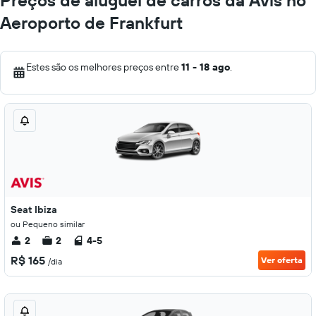
Preços de aluguel de carros da Avis no
Aeroporto de Frankfurt
Estes são os melhores preços entre
11 - 18 ago
.
Seat Ibiza
ou Pequeno similar
2
2
4-5
R$ 165
Ver oferta
/dia