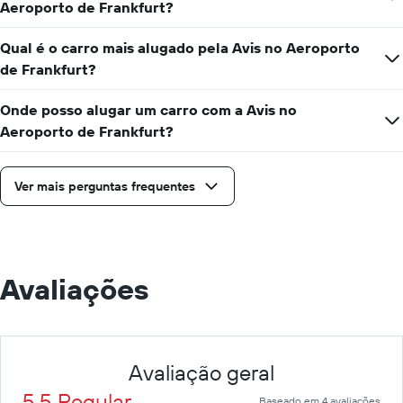
o
Aeroporto de Frankfurt?
preço
médio
Qual é o carro mais alugado pela Avis no Aeroporto
de
de Frankfurt?
aluguel
de
carro
Onde posso alugar um carro com a Avis no
por
Aeroporto de Frankfurt?
um
dia
Ver mais perguntas frequentes
Avaliações
Avaliação geral
5.5 Regular
Baseado em 4 avaliações