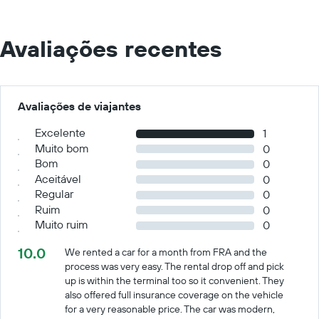
Avaliações recentes
Avaliações de viajantes
Excelente
1
Muito bom
0
Bom
0
Aceitável
0
Regular
0
Ruim
0
Muito ruim
0
10.0
We rented a car for a month from FRA and the
process was very easy. The rental drop off and pick
up is within the terminal too so it convenient. They
also offered full insurance coverage on the vehicle
for a very reasonable price. The car was modern,