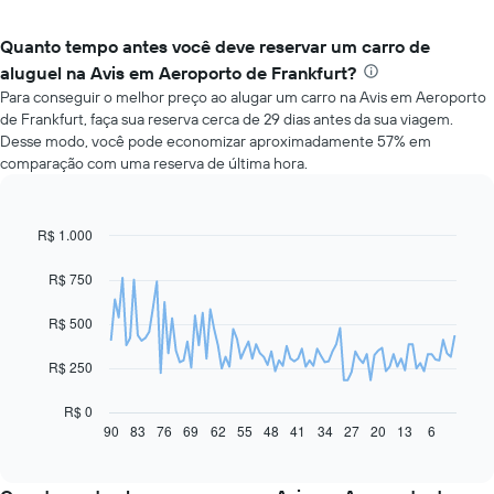
Quanto tempo antes você deve reservar um carro de
aluguel na Avis em Aeroporto de Frankfurt?
Para conseguir o melhor preço ao alugar um carro na Avis em Aeroporto
de Frankfurt, faça sua reserva cerca de 29 dias antes da sua viagem.
Desse modo, você pode economizar aproximadamente 57% em
comparação com uma reserva de última hora.
R$ 1.000
Line
Chart
graphic.
chart
with
R$ 750
91
data
R$ 500
points.
O
R$ 250
gráfico
a
R$ 0
seguir
90
83
76
69
62
55
48
41
34
27
20
13
6
End
of
exibe
interactive
como
chart
o