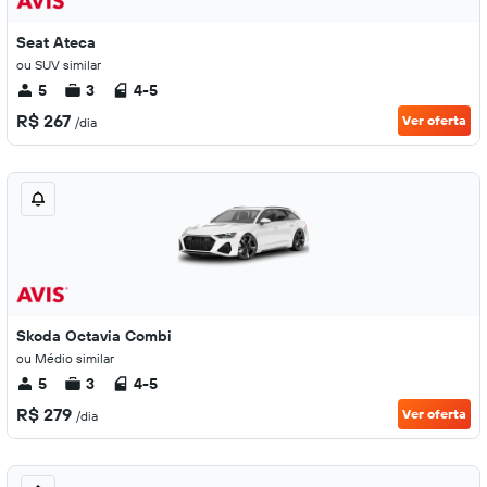
Seat Ateca
ou SUV similar
5
3
4-5
R$ 267
Ver oferta
/dia
Skoda Octavia Combi
ou Médio similar
5
3
4-5
R$ 279
Ver oferta
/dia