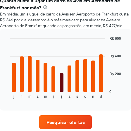
Quanto custa alugar um carro na Avis em Aeroporto de
preço
Frankfurt por mês?
de
Em média, um aluguel de carro da Avis em Aeroporto de Frankfurt custa
um
R$ 346 por dia. dezembro é o mês mais caro para alugar na Avis em
carro
Aeroporto de Frankfurt quando os preços são, em média, R$ 427/dia.
alugado
varia
de
R$ 600
acordo
Bar
Chart
com
graphic.
chart
with
a
R$ 400
12
aproximação
bars.
da
data
R$ 200
O
de
gráfico
reserva
a
O
seguir
0
gráfico
j
f
m
a
m
j
j
a
s
o
n
d
exibe
End
tem
of
o
interactive
1
preço
chart
eixo
médio
X
de
exibindo
Pesquisar ofertas
um
o
aluguel