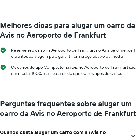
número
de
de
carro
dias
a
antes
cada
Melhores dicas para alugar um carro da
da
mês
reserva
Avis no Aeroporto de Frankfurt
O
O
gráfico
gráfico
tem
tem
Reserve seu carro na Aeroporto de Frankfurt no Avis pelo menos 1
1
1
dia antes da viagem para garantir um preço abaixo da média
eixo
eixo
X
Y
Os carros do tipo Compacto na Avis no Aeroporto de Frankfurt são,
exibindo
exibindo
em média, 100% mais baratos do que outros tipos de carros
os
o
meses
preço
do
médio
ano
de
O
um
Perguntas frequentes sobre alugar um
gráfico
aluguel
tem
carro da Avis no Aeroporto de Frankfurt
de
1
carro
eixo
Y
Quando custa alugar um carro com a Avis no
exibindo