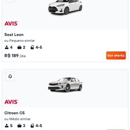
Seat Leon
ou Pequeno similar
4
2
4-5
R$ 189
Ver oferta
/dia
Citroen C5
ou Médio similar
5
3
4-5