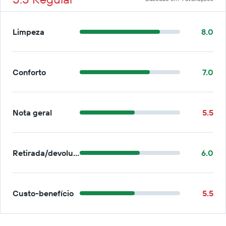
Limpeza
8.0
Conforto
7.0
Nota geral
5.5
Retirada/devolução
6.0
Custo-benefício
5.5