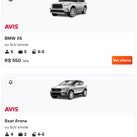
BMW X5
ou SUV similar
5
5
4-5
R$ 550
Ver oferta
/dia
Seat Arona
ou SUV similar
4
2
4-5