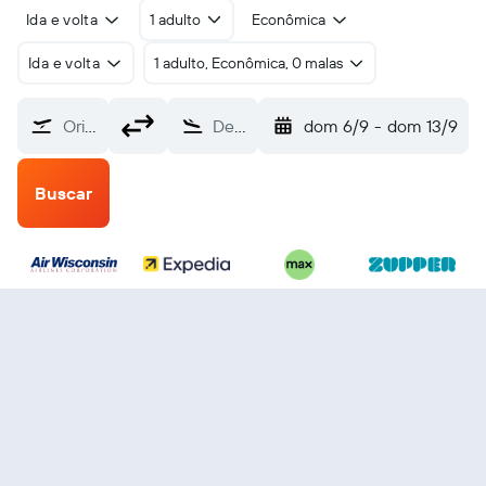
Ida e volta
1 adulto
Econômica
Ida e volta
1 adulto, Econômica, 0 malas
Origem
Destino
dom 6/9
-
dom 13/9
Buscar