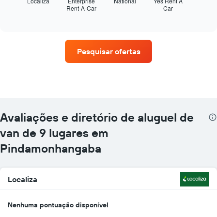
seguir
Localiza
Enterprise
National
Yes Rent A
Rent-A-Car
Car
exibe
End
of
as
interactive
quatro
chart
empresas
de
Pesquisar ofertas
aluguel
de
carros
que
tem
mais
localizações
Avaliações e diretório de aluguel de
O
gráfico
van de 9 lugares em
tem
Pindamonhangaba
1
eixo
X
exibindo
Localiza
empresas
de
aluguel
Nenhuma pontuação disponível
de