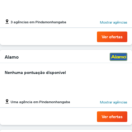
carros
O
gráfico
tem
3 agências em Pindamonhangaba
Mostrar agências
1
eixo
Y
Ver ofertas
exibindo
o
preço
Alamo
mais
barato
do
Nenhuma pontuação disponível
aluguel
de
carro
para
as
Uma agência em Pindamonhangaba
Mostrar agências
empresas
fornecidas
Ver ofertas