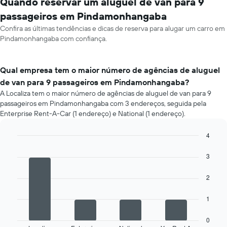
Quando reservar um aluguel de van para 9
passageiros em Pindamonhangaba
Confira as últimas tendências e dicas de reserva para alugar um carro em
Pindamonhangaba com confiança.
Qual empresa tem o maior número de agências de aluguel
de van para 9 passageiros em Pindamonhangaba?
A Localiza tem o maior número de agências de aluguel de van para 9
passageiros em Pindamonhangaba com 3 endereços, seguida pela
Enterprise Rent-A-Car (1 endereço) e National (1 endereço).
4
Bar
Chart
graphic.
chart
3
with
4
2
bars.
O
1
gráfico
a
0