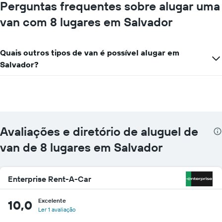
mais
Perguntas frequentes sobre alugar uma
localizações
van com 8 lugares em Salvador
O
gráfico
tem
1
Quais outros tipos de van é possível alugar em
eixo
Salvador?
X
exibindo
empresas
de
aluguel
de
carros
Avaliações e diretório de aluguel de
O
gráfico
van de 8 lugares em Salvador
tem
1
eixo
Enterprise Rent-A-Car
Y
exibindo
o
Excelente
10,0
preço
Ler 1 avaliação
mais