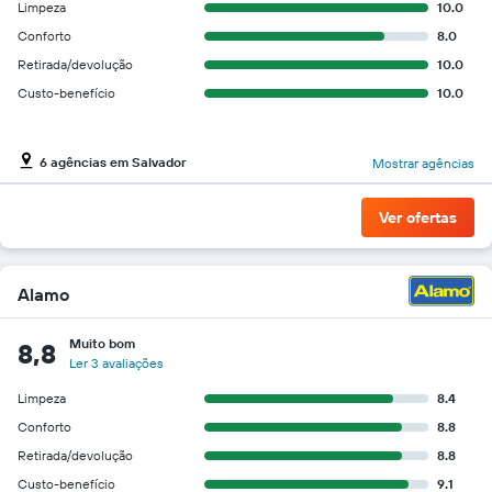
Limpeza
10.0
barato
do
Conforto
8.0
aluguel
Retirada/devolução
10.0
de
Custo-benefício
10.0
carro
para
as
empresas
6 agências em Salvador
Mostrar agências
fornecidas
Ver ofertas
Alamo
Muito bom
8,8
Ler 3 avaliações
Limpeza
8.4
Conforto
8.8
Retirada/devolução
8.8
Custo-benefício
9.1