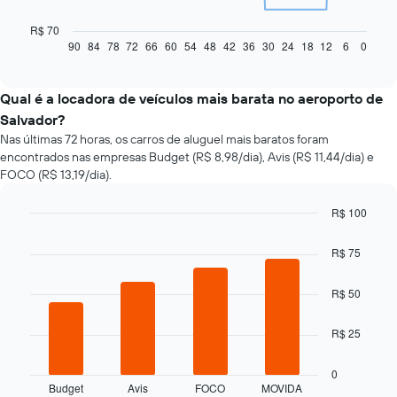
gráfico
a
R$ 70
seguir
90
84
78
72
66
60
54
48
42
36
30
24
18
12
6
0
End
of
exibe
interactive
como
chart
o
Qual é a locadora de veículos mais barata no aeroporto de
preço
Salvador?
de
Nas últimas 72 horas, os carros de aluguel mais baratos foram
um
encontrados nas empresas Budget (R$ 8,98/dia), Avis (R$ 11,44/dia) e
carro
FOCO (R$ 13,19/dia).
alugado
varia
de
R$ 100
acordo
Bar
Chart
com
graphic.
chart
R$ 75
with
a
4
aproximação
bars.
R$ 50
da
data
O
de
R$ 25
gráfico
reserva
a
O
seguir
0
gráfico
Budget
Avis
FOCO
MOVIDA
exibe
End