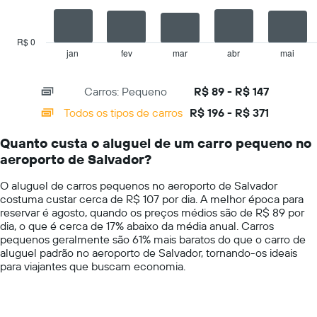
The
exibindo
chart
o
has
preço
R$ 0
1
mais
jan
fev
mar
abr
mai
End
of
X
barato
interactive
axis
do
chart
Carros: Pequeno
R$ 89 - R$ 147
displaying
aluguel
categories.
de
Todos os tipos de carros
R$ 196 - R$ 371
Range:
carro
14
para
Quanto custa o aluguel de um carro pequeno no
categories.
as
aeroporto de Salvador?
The
empresas
chart
fornecidas
O aluguel de carros pequenos no aeroporto de Salvador
has
costuma custar cerca de R$ 107 por dia. A melhor época para
1
reservar é agosto, quando os preços médios são de R$ 89 por
Y
dia, o que é cerca de 17% abaixo da média anual. Carros
axis
pequenos geralmente são 61% mais baratos do que o carro de
displaying
aluguel padrão no aeroporto de Salvador, tornando-os ideais
values.
para viajantes que buscam economia.
Range:
0
to
400.