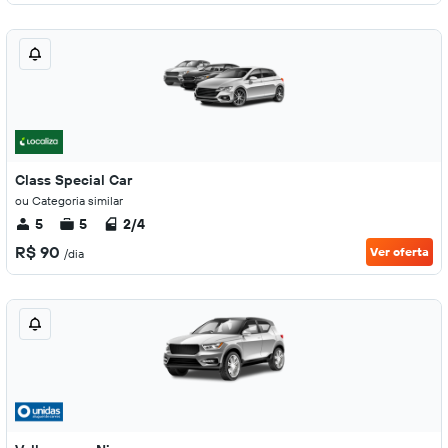
Class Special Car
ou Categoria similar
5
5
2/4
R$ 90
Ver oferta
/dia