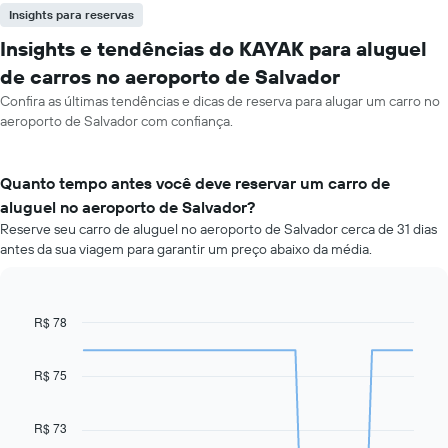
Insights para reservas
Insights e tendências do KAYAK para aluguel
de carros no aeroporto de Salvador
Confira as últimas tendências e dicas de reserva para alugar um carro no
aeroporto de Salvador com confiança.
Quanto tempo antes você deve reservar um carro de
aluguel no aeroporto de Salvador?
Reserve seu carro de aluguel no aeroporto de Salvador cerca de 31 dias
antes da sua viagem para garantir um preço abaixo da média.
R$ 78
Line
Chart
graphic.
chart
with
91
R$ 75
data
points.
R$ 73
O