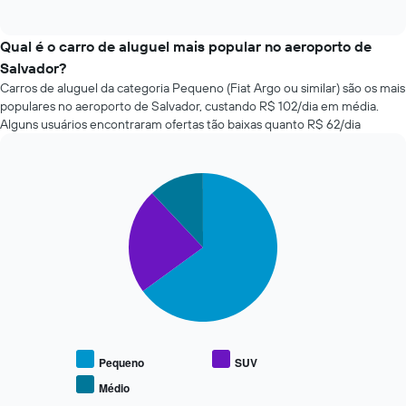
tem
of
as
interactive
1
quatro
chart
eixo
empresas
Qual é o carro de aluguel mais popular no aeroporto de
X
de
Salvador?
exibindo
aluguel
o
Carros de aluguel da categoria Pequeno (Fiat Argo ou similar) são os mais
de
número
populares no aeroporto de Salvador, custando R$ 102/dia em média.
carros
de
Alguns usuários encontraram ofertas tão baixas quanto R$ 62/dia
mais
dias
baratas
antes
das
da
últimas
Pie
Chart
reserva
graphic.
chart
72
O
with
horas
gráfico
3
O
tem
slices.
gráfico
1
tem
eixo
O
1
Y
gráfico
eixo
exibindo
a
X
o
seguir
exibindo
preço
exibe
as
médio
o
Pequeno
SUV
4
de
preço
Médio
empresas
End
um
médio
of