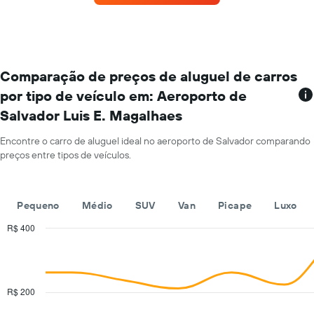
de
1
carros
eixo
que
Y
tem
exibindo
mais
o
localizações
Comparação de preços de aluguel de carros
preço
O
médio
por tipo de veículo em: Aeroporto de
gráfico
de
Salvador Luis E. Magalhaes
tem
aluguel
1
de
eixo
Encontre o carro de aluguel ideal no aeroporto de Salvador comparando
carro
X
preços entre tipos de veículos.
por
exibindo
um
empresas
dia
de
Pequeno
Médio
SUV
Van
Picape
Luxo
aluguel
de
R$ 400
carros
Combination
Chart
O
graphic.
chart
gráfico
with
tem
2
1
data
R$ 200
series.
eixo
Y