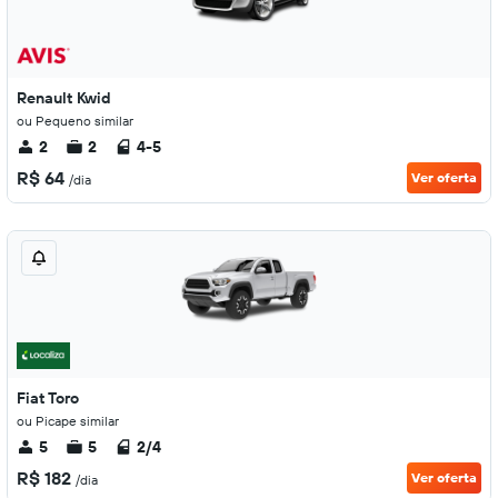
Renault Kwid
ou Pequeno similar
2
2
4-5
R$ 64
Ver oferta
/dia
Fiat Toro
ou Picape similar
5
5
2/4
R$ 182
Ver oferta
/dia