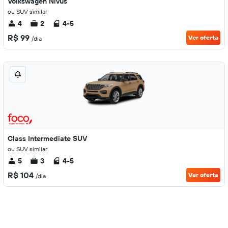
Volkswagen Nivus
ou SUV similar
4
2
4-5
R$ 99
Ver oferta
/dia
Class Intermediate SUV
ou SUV similar
5
3
4-5
R$ 104
Ver oferta
/dia