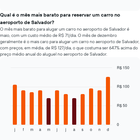
de
aluguel
de
interactive
aluguel
de
tipos
chart
de
carro
populares
Qual é o mês mais barato para reservar um carro no
carro
de
aeroporto de Salvador?
mais
carros
O mês mais barato para alugar um carro no aeroporto de Salvador é
baratas
maio, com um custo médio de R$ 71/dia. O mês de dezembro
O
gráfico
geralmente é o mais caro para alugar um carro no aeroporto de Salvador,
tem
com preços, em média, de R$ 127/dia, o que costuma ser 647% acima do
1
preço médio anual do aluguel no aeroporto de Salvador.
eixo
Y
R$ 150
exibindo
Bar
Chart
o
graphic.
chart
preço
with
R$ 100
mais
12
bars.
barato
do
R$ 50
O
aluguel
gráfico
de
a
carro
seguir
0
para
j
f
m
a
m
j
j
a
s
o
n
d
exibe
End
as
of
o
empresas
interactive