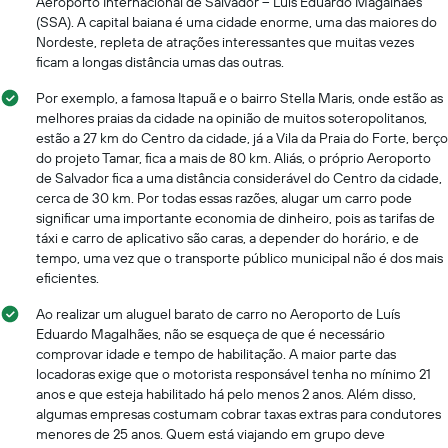
Aeroporto Internacional de Salvador – Luís Eduardo Magalhães
(SSA). A capital baiana é uma cidade enorme, uma das maiores do
Nordeste, repleta de atrações interessantes que muitas vezes
ficam a longas distância umas das outras.
Por exemplo, a famosa Itapuã e o bairro Stella Maris, onde estão as
melhores praias da cidade na opinião de muitos soteropolitanos,
estão a 27 km do Centro da cidade, já a Vila da Praia do Forte, berço
do projeto Tamar, fica a mais de 80 km. Aliás, o próprio Aeroporto
de Salvador fica a uma distância considerável do Centro da cidade,
cerca de 30 km. Por todas essas razões, alugar um carro pode
significar uma importante economia de dinheiro, pois as tarifas de
táxi e carro de aplicativo são caras, a depender do horário, e de
tempo, uma vez que o transporte público municipal não é dos mais
eficientes.
Ao realizar um aluguel barato de carro no Aeroporto de Luís
Eduardo Magalhães, não se esqueça de que é necessário
comprovar idade e tempo de habilitação. A maior parte das
locadoras exige que o motorista responsável tenha no mínimo 21
anos e que esteja habilitado há pelo menos 2 anos. Além disso,
algumas empresas costumam cobrar taxas extras para condutores
menores de 25 anos. Quem está viajando em grupo deve