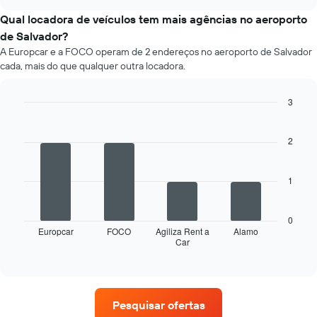
preço
chart
fornecidas
médio
Qual locadora de veículos tem mais agências no aeroporto
de
de Salvador?
um
A Europcar e a FOCO operam de 2 endereços no aeroporto de Salvador
aluguel
cada, mais do que qualquer outra locadora.
de
carro
a
3
cada
Bar
Chart
mês
graphic.
chart
O
with
2
4
gráfico
bars.
tem
1
1
O
eixo
gráfico
X
a
exibindo
0
seguir
Europcar
FOCO
Agiliza Rent a
Alamo
os
Car
exibe
End
meses
of
as
do
interactive
quatro
chart
ano
empresas
O
de
gráfico
Pesquisar ofertas
aluguel
tem