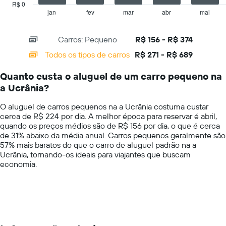
has
R$ 0
o
1
jan
fev
mar
abr
mai
End
preço
of
X
mais
interactive
axis
chart
barato
Carros: Pequeno
R$ 156 - R$ 374
displaying
do
categories.
Todos os tipos de carros
R$ 271 - R$ 689
aluguel
Range:
de
14
carro
Quanto custa o aluguel de um carro pequeno na
categories.
para
a Ucrânia?
The
as
chart
empresas
O aluguel de carros pequenos na a Ucrânia costuma custar
has
fornecidas
cerca de R$ 224 por dia. A melhor época para reservar é abril,
1
quando os preços médios são de R$ 156 por dia, o que é cerca
Y
de 31% abaixo da média anual. Carros pequenos geralmente são
axis
57% mais baratos do que o carro de aluguel padrão na a
displaying
Ucrânia, tornando-os ideais para viajantes que buscam
values.
economia.
Range:
0
to
750.