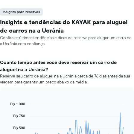
Insights para reservas
Insights e tendências do KAYAK para aluguel
de carros na a Ucrânia
Confira as últimas tendências e dicas de reserva para alugar um carro na
a Ucrânia com confiança.
Quanto tempo antes você deve reservar um carro de
aluguel na a Ucrânia?
Reserve seu carro de aluguel na a Ucrânia cerca de 76 dias antes da sua
viagem para garantir um preço abaixo da média.
R$ 1.000
Line
Chart
graphic.
chart
with
R$ 750
91
data
R$ 500
points.