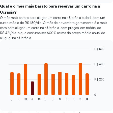
de
tipos
chart
um
aluguel
populares
Qual é o mês mais barato para reservar um carro na a
aluguel
de
de
Ucrânia?
de
carro
carros
O mês mais barato para alugar um carro na a Ucrânia é abril, com um
carro
mais
custo médio de R$ 180/dia. O mês de novembro geralmente é o mais
baratas
caro para alugar um carro na a Ucrânia, com preços, em média, de
O
R$ 421/dia, o que costuma ser 600% acima do preço médio anual do
gráfico
aluguel na a Ucrânia.
tem
1
eixo
R$ 600
Y
Bar
Chart
exibindo
graphic.
chart
with
o
R$ 400
12
preço
bars.
mais
barato
R$ 200
O
do
gráfico
aluguel
a
de
seguir
0
carro
j
f
m
a
m
j
j
a
s
o
n
d
exibe
End
para
of
o
as
interactive
preço
chart
empresas