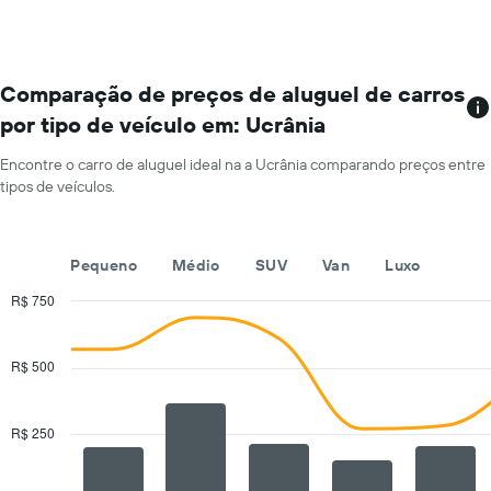
carros
eixo
que
Y
tem
exibindo
mais
o
localizações
Comparação de preços de aluguel de carros
preço
O
médio
por tipo de veículo em: Ucrânia
gráfico
de
tem
aluguel
Encontre o carro de aluguel ideal na a Ucrânia comparando preços entre
1
de
tipos de veículos.
eixo
carro
X
por
exibindo
um
empresas
dia
Pequeno
Médio
SUV
Van
Luxo
de
aluguel
R$ 750
de
Combination
Chart
carros
graphic.
chart
with
O
R$ 500
2
gráfico
data
tem
series.
1
R$ 250
eixo
The
Y
chart
exibindo