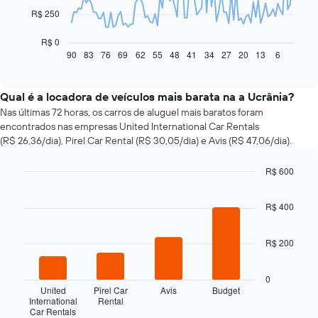
O
R$ 250
gráfico
a
R$ 0
seguir
90
83
76
69
62
55
48
41
34
27
20
13
6
End
of
exibe
interactive
como
chart
o
Qual é a locadora de veículos mais barata na a Ucrânia?
preço
Nas últimas 72 horas, os carros de aluguel mais baratos foram
de
encontrados nas empresas United International Car Rentals
um
(R$ 26,36/dia), Pirel Car Rental (R$ 30,05/dia) e Avis (R$ 47,06/dia).
carro
alugado
R$ 600
varia
Bar
de
Chart
graphic.
chart
acordo
R$ 400
with
com
4
a
bars.
aproximação
R$ 200
da
O
data
gráfico
0
de
a
United
Pirel Car
Avis
Budget
reserva
seguir
International
Rental
O
Car Rentals
exibe
End