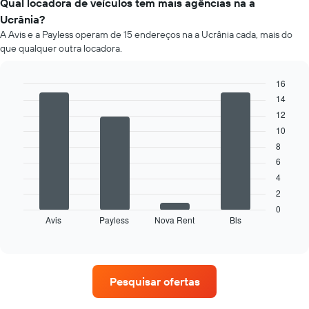
médio
Qual locadora de veículos tem mais agências na a
fornecidas
de
Ucrânia?
um
A Avis e a Payless operam de 15 endereços na a Ucrânia cada, mais do
aluguel
que qualquer outra locadora.
de
carro
a
16
cada
14
Bar
Chart
mês
graphic.
chart
12
O
with
10
4
gráfico
bars.
tem
8
1
6
O
eixo
4
gráfico
X
2
a
exibindo
seguir
0
os
Avis
Payless
Nova Rent
Bls
exibe
End
meses
of
as
do
interactive
quatro
chart
ano
empresas
O
de
gráfico
Pesquisar ofertas
aluguel
tem
de
1