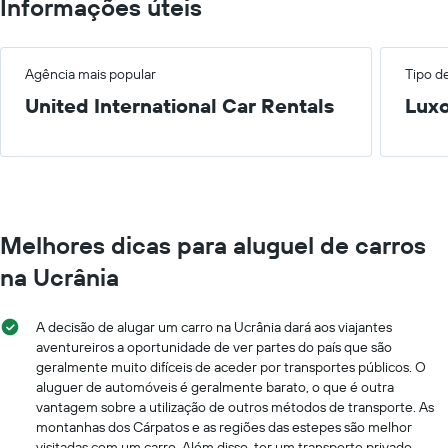
Informações úteis
Agência mais popular
Tipo d
United International Car Rentals
Lux
Melhores dicas para aluguel de carros
na Ucrânia
A decisão de alugar um carro na Ucrânia dará aos viajantes
aventureiros a oportunidade de ver partes do país que são
geralmente muito difíceis de aceder por transportes públicos. O
aluguer de automóveis é geralmente barato, o que é outra
vantagem sobre a utilização de outros métodos de transporte. As
montanhas dos Cárpatos e as regiões das estepes são melhor
visitadas com um carro. Além disso, ter um transporte privado