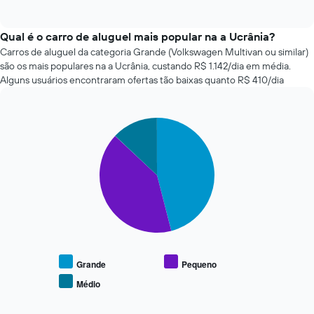
gráfico
of
as
interactive
tem
quatro
chart
1
empresas
Qual é o carro de aluguel mais popular na a Ucrânia?
eixo
de
Carros de aluguel da categoria Grande (Volkswagen Multivan ou similar)
X
aluguel
são os mais populares na a Ucrânia, custando R$ 1.142/dia em média.
exibindo
de
Alguns usuários encontraram ofertas tão baixas quanto R$ 410/dia
o
carros
número
mais
de
baratas
dias
Pie
Chart
das
graphic.
chart
antes
últimas
with
da
72
3
reserva
horas
slices.
O
O
gráfico
gráfico
O
tem
tem
gráfico
1
1
a
eixo
eixo
seguir
Y
X
exibe
exibindo
exibindo
o
Grande
Pequeno
o
as
preço
preço
Médio
4
End
médio
médio
of
empresas
de
interactive
de