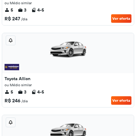
ou Médio similar
5
3
4-5
R$ 247
Ver oferta
/dia
Toyota Allion
ou Médio similar
5
3
4-5
R$ 246
Ver oferta
/dia