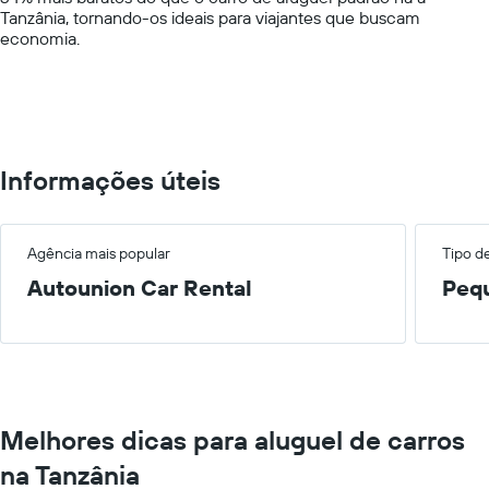
Tanzânia, tornando-os ideais para viajantes que buscam
values.
economia.
Range:
0
to
300.
Informações úteis
Agência mais popular
Tipo d
Autounion Car Rental
Peq
Melhores dicas para aluguel de carros
na Tanzânia