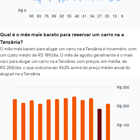
gráfico
a
R$ 0
seguir
90
83
76
69
62
55
48
41
34
27
20
13
6
End
of
exibe
interactive
como
chart
o
Qual é o mês mais barato para reservar um carro na a
preço
Tanzânia?
de
O mês mais barato para alugar um carro na a Tanzânia é novembro, com
um
um custo médio de R$ 189/dia. O mês de agosto geralmente é o mais
carro
caro para alugar um carro na a Tanzânia, com preços, em média, de
alugado
R$ 254/dia, o que costuma ser 462% acima do preço médio anual do
varia
aluguel na a Tanzânia.
de
acordo
com
R$ 300
a
Bar
Chart
aproximação
graphic.
chart
da
with
R$ 200
12
data
bars.
de
reserva
R$ 100
O
O
gráfico
gráfico
a
tem