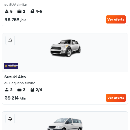
ou SUV similar
5
2
4-5
R$ 759
Ver oferta
/dia
Suzuki Alto
ou Pequeno similar
2
2
2/4
R$ 214
Ver oferta
/dia