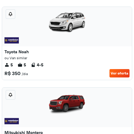
Toyota Noah
ou Van similar
5
5
4-5
R$ 350
Ver oferta
/dia
Mitsubishi Montero