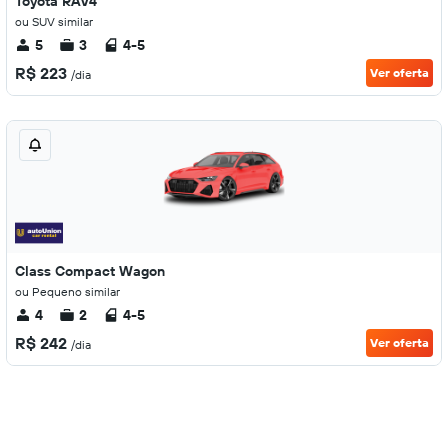
Toyota RAV4
ou SUV similar
5
3
4-5
R$ 223
Ver oferta
/dia
Class Compact Wagon
ou Pequeno similar
4
2
4-5
R$ 242
Ver oferta
/dia