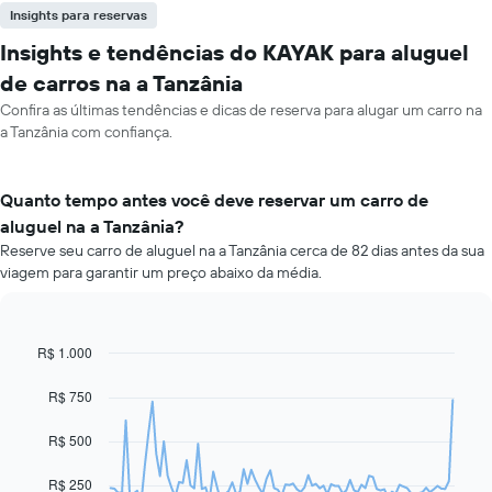
Insights para reservas
Insights e tendências do KAYAK para aluguel
de carros na a Tanzânia
Confira as últimas tendências e dicas de reserva para alugar um carro na
a Tanzânia com confiança.
Quanto tempo antes você deve reservar um carro de
aluguel na a Tanzânia?
Reserve seu carro de aluguel na a Tanzânia cerca de 82 dias antes da sua
viagem para garantir um preço abaixo da média.
R$ 1.000
Line
Chart
graphic.
chart
with
R$ 750
91
data
R$ 500
points.
O
R$ 250