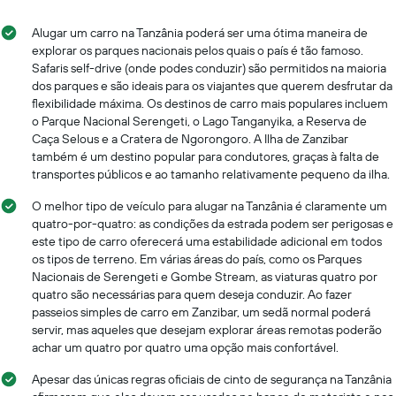
Alugar um carro na Tanzânia poderá ser uma ótima maneira de
explorar os parques nacionais pelos quais o país é tão famoso.
Safaris self-drive (onde podes conduzir) são permitidos na maioria
dos parques e são ideais para os viajantes que querem desfrutar da
flexibilidade máxima. Os destinos de carro mais populares incluem
o Parque Nacional Serengeti, o Lago Tanganyika, a Reserva de
Caça Selous e a Cratera de Ngorongoro. A Ilha de Zanzibar
também é um destino popular para condutores, graças à falta de
transportes públicos e ao tamanho relativamente pequeno da ilha.
O melhor tipo de veículo para alugar na Tanzânia é claramente um
quatro-por-quatro: as condições da estrada podem ser perigosas e
este tipo de carro oferecerá uma estabilidade adicional em todos
os tipos de terreno. Em várias áreas do país, como os Parques
Nacionais de Serengeti e Gombe Stream, as viaturas quatro por
quatro são necessárias para quem deseja conduzir. Ao fazer
passeios simples de carro em Zanzibar, um sedã normal poderá
servir, mas aqueles que desejam explorar áreas remotas poderão
achar um quatro por quatro uma opção mais confortável.
Apesar das únicas regras oficiais de cinto de segurança na Tanzânia