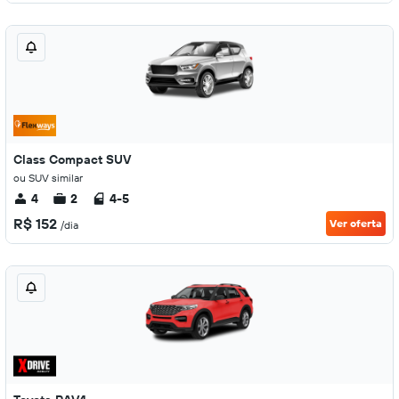
Class Compact SUV
ou SUV similar
4
2
4-5
R$ 152
Ver oferta
/dia