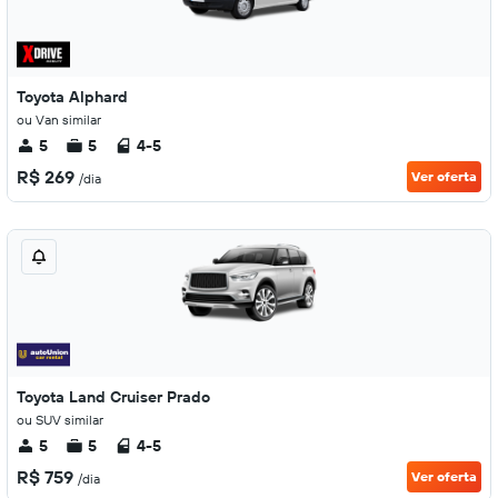
Toyota Alphard
ou Van similar
5
5
4-5
R$ 269
Ver oferta
/dia
Toyota Land Cruiser Prado
ou SUV similar
5
5
4-5
R$ 759
Ver oferta
/dia