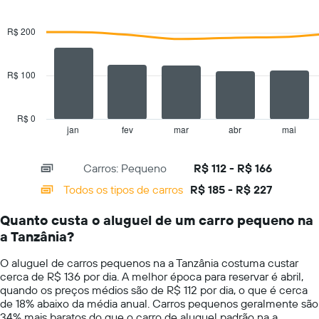
ano
Combination
aluguel
Chart
O
graphic.
chart
de
with
gráfico
R$ 200
carro
2
tem
data
1
series.
eixo
R$ 100
Y
The
exibindo
chart
o
has
R$ 0
preço
1
jan
fev
mar
abr
mai
End
médio
of
X
de
interactive
axis
chart
aluguel
Carros: Pequeno
R$ 112 - R$ 166
displaying
de
categories.
Todos os tipos de carros
R$ 185 - R$ 227
carro
Range:
por
14
um
Quanto custa o aluguel de um carro pequeno na
categories.
dia
a Tanzânia?
The
chart
O aluguel de carros pequenos na a Tanzânia costuma custar
has
cerca de R$ 136 por dia. A melhor época para reservar é abril,
1
quando os preços médios são de R$ 112 por dia, o que é cerca
Y
de 18% abaixo da média anual. Carros pequenos geralmente são
axis
34% mais baratos do que o carro de aluguel padrão na a
displaying