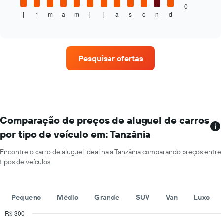
seguir
0
1
j
f
m
a
m
j
j
a
s
o
n
d
exibe
End
eixo
of
o
X
interactive
preço
chart
exibindo
médio
o
de
número
Pesquisar ofertas
um
de
aluguel
dias
de
antes
carro
da
a
reserva
cada
O
mês
Comparação de preços de aluguel de carros
gráfico
O
tem
por tipo de veículo em: Tanzânia
gráfico
1
tem
eixo
Encontre o carro de aluguel ideal na a Tanzânia comparando preços entre
1
Y
tipos de veículos.
eixo
exibindo
X
o
exibindo
preço
os
médio
Pequeno
Médio
Grande
SUV
Van
Luxo
meses
de
do
R$ 300
um