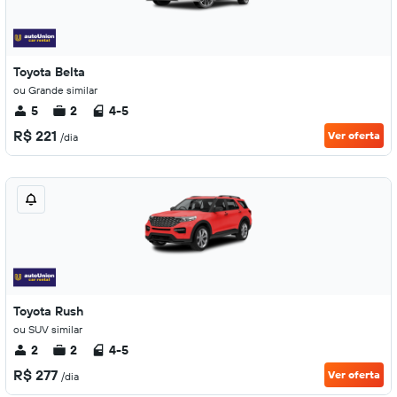
Toyota Belta
ou Grande similar
5
2
4-5
R$ 221
Ver oferta
/dia
Toyota Rush
ou SUV similar
2
2
4-5
R$ 277
Ver oferta
/dia