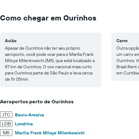
Range:
0
to
Como chegar em Ourinhos
400.
Avião
Carro
Apesar de Ourinhos não ter seu próprio
Outra opção
aeroporto, você pode voar para o Marília Frank
um carro em
Miloye Milenkowichi (MII), que está localizado a
Ourinhos. V
87 km de Ourinhos. O voo nacional mais curto
Brasil Rent
para Ourinhos parte de São Paulo e leva cerca
em Curitiba
de 1h 05min.
Aeroportos perto de Ourinhos
JTC
Bauru-Arealva
LDB
Londrina
MII
Marília Frank Miloye Milenkowichi