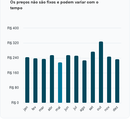
Os preços não são fixos e podem variar com o
graphic.
chart
tempo
with
12
bars.
R$ 400
The
chart
has
R$ 320
1
X
axis
R$ 240
displaying
categories.
Range:
R$ 160
12
categories.
R$ 80
The
chart
has
R$ 0
1
out
set
fev
mai
ago
nov
jan
abr
jul
mar
jun
dez
Y
End
of
axis
interactive
displaying
chart
values.