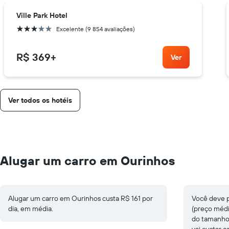
Ville Park Hotel
3 estrelas
Excelente (9 854 avaliações)
R$ 369
+
Ver
Ver todos os hotéis
Alugar um carro em Ourinhos
Alugar um carro em Ourinhos custa R$ 161 por
Você deve p
dia, em média.
(preço médi
do tamanho 