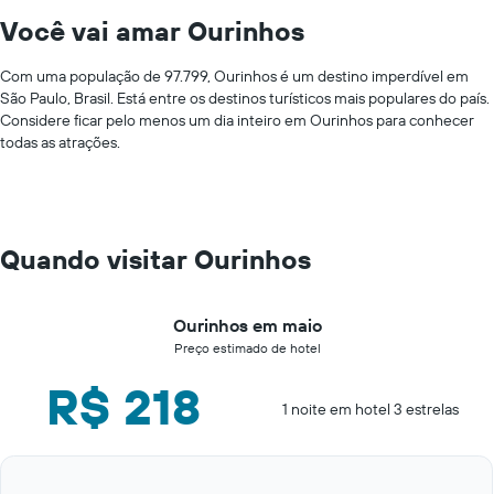
Você vai amar Ourinhos
Com uma população de 97.799, Ourinhos é um destino imperdível em
São Paulo, Brasil. Está entre os destinos turísticos mais populares do país.
Considere ficar pelo menos um dia inteiro em Ourinhos para conhecer
todas as atrações.
Quando visitar Ourinhos
Ourinhos em maio
Preço estimado de hotel
R$ 218
1 noite em hotel 3 estrelas
Bar
Chart