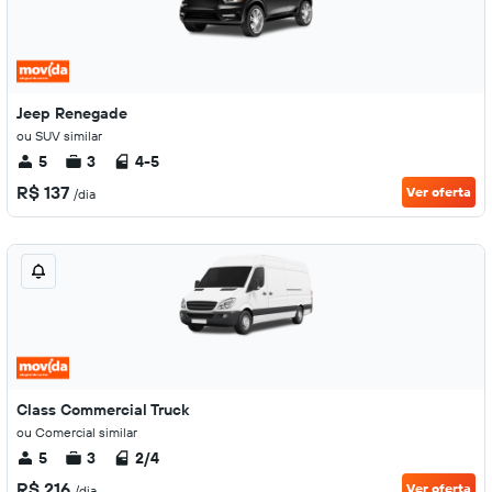
Jeep Renegade
ou SUV similar
5
3
4-5
R$ 137
Ver oferta
/dia
Class Commercial Truck
ou Comercial similar
5
3
2/4
R$ 216
Ver oferta
/dia