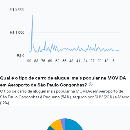
R$ 2.000
Line
Chart
graphic.
chart
with
91
data
R$ 1.000
points.
O
gráfico
a
R$ 0
seguir
90
83
76
69
62
55
48
41
34
27
20
13
6
End
of
exibe
interactive
como
chart
o
Qual é o tipo de carro de aluguel mais popular na MOVIDA
preço
em Aeroporto de São Paulo Congonhas?
de
O tipo de carro de aluguel mais popular na MOVIDA em Aeroporto de
um
São Paulo Congonhas é Pequeno (54%), seguido por SUV (20%) e Médio
carro
(12%).
alugado
varia
de
acordo
Pie
Chart
com
graphic.
chart