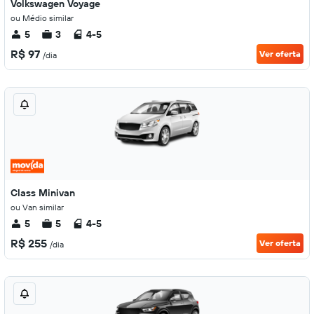
Volkswagen Voyage
ou Médio similar
5
3
4-5
R$ 97
Ver oferta
/dia
Class Minivan
ou Van similar
5
5
4-5
R$ 255
Ver oferta
/dia