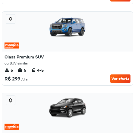
Class Premium SUV
ou SUV similar
5
5
4-5
R$ 299
Ver oferta
/dia