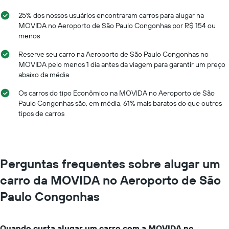
1
eixo
25% dos nossos usuários encontraram carros para alugar na
X
MOVIDA no Aeroporto de São Paulo Congonhas por R$ 154 ou
exibindo
menos
os
meses
Reserve seu carro na Aeroporto de São Paulo Congonhas no
do
MOVIDA pelo menos 1 dia antes da viagem para garantir um preço
ano
abaixo da média
O
gráfico
Os carros do tipo Econômico na MOVIDA no Aeroporto de São
tem
Paulo Congonhas são, em média, 61% mais baratos do que outros
1
tipos de carros
eixo
Y
exibindo
o
preço
Perguntas frequentes sobre alugar um
médio
de
carro da MOVIDA no Aeroporto de São
aluguel
Paulo Congonhas
de
carro
por
um
Quando custa alugar um carro com a MOVIDA no