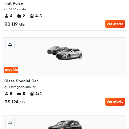
Fiat Pulse
ou SUV similar
4
2
4-5
R$ 119
Ver oferta
/dia
Class Special Car
ou Categoria similar
5
5
2/4
R$ 124
Ver oferta
/dia