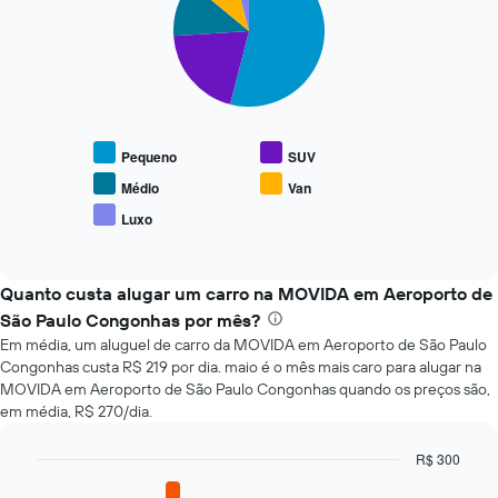
with
a
5
aproximação
slices.
da
data
O
de
gráfico
reserva
a
O
seguir
gráfico
Pequeno
SUV
exibe
tem
o
Médio
Van
1
preço
eixo
Luxo
End
médio
X
of
de
interactive
exibindo
tipos
chart
o
populares
Quanto custa alugar um carro na MOVIDA em Aeroporto de
número
de
São Paulo Congonhas por mês?
de
carros
dias
Em média, um aluguel de carro da MOVIDA em Aeroporto de São Paulo
antes
Congonhas custa R$ 219 por dia. maio é o mês mais caro para alugar na
da
MOVIDA em Aeroporto de São Paulo Congonhas quando os preços são,
reserva
em média, R$ 270/dia.
O
gráfico
R$ 300
tem
Bar
Chart
1
graphic.