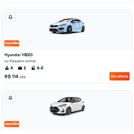
Hyundai HB20
ou Pequeno similar
4
2
4-5
R$ 114
Ver oferta
/dia