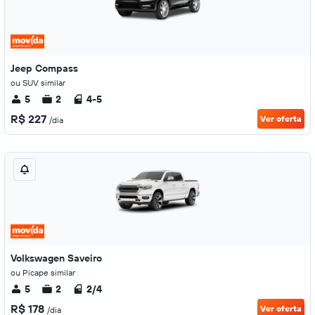
Jeep Compass
ou SUV similar
5
2
4-5
R$ 227
Ver oferta
/dia
Volkswagen Saveiro
ou Picape similar
5
2
2/4
R$ 178
Ver oferta
/dia