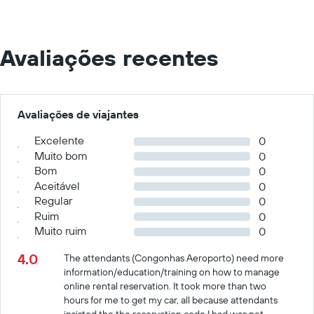
Avaliações recentes
Avaliações de viajantes
Excelente
0
Muito bom
0
Bom
0
Aceitável
0
Regular
0
Ruim
0
Muito ruim
0
4.0
The attendants (Congonhas Aeroporto) need more
information/education/training on how to manage
online rental reservation. It took more than two
hours for me to get my car, all because attendants
insisted the the reservation code I had was not