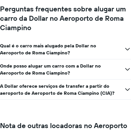
tem
carro
Perguntas frequentes sobre alugar um
1
eixo
carro da Dollar no Aeroporto de Roma
Y
exibindo
Ciampino
o
preço
médio
Qual é o carro mais alugado pela Dollar no
de
Aeroporto de Roma Ciampino?
aluguel
de
carro
Onde posso alugar um carro com a Dollar no
por
Aeroporto de Roma Ciampino?
um
dia
A Dollar oferece serviços de transfer a partir do
aeroporto de Aeroporto de Roma Ciampino (CIA)?
Nota de outras locadoras no Aeroporto