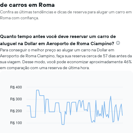
de carros em Roma
Confira as últimas tendências e dicas de reserva para alugar um carro em
Roma com confiança.
Quanto tempo antes você deve reservar um carro de
aluguel na Dollar em Aeroporto de Roma Ciampino?
Para conseguir o melhor preço ao alugar um carro na Dollar em
Aeroporto de Roma Ciampino, faça sua reserva cerca de 57 dias antes da
sua viagem. Desse modo, você pode economizar aproximadamente 46%
em comparação com uma reserva de última hora.
R$ 400
Line
Chart
graphic.
chart
with
R$ 300
91
data
R$ 200
points.
O
R$ 100
gráfico