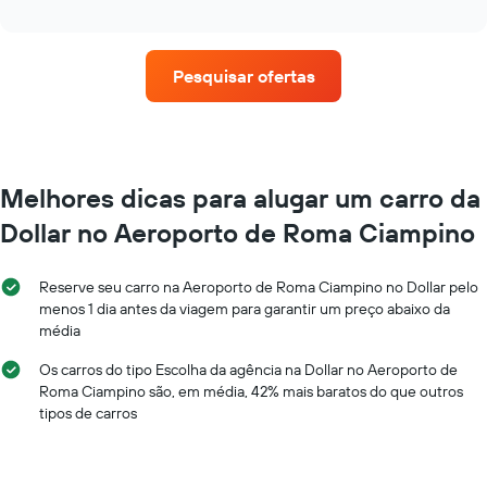
o
eixo
interactive
preço
chart
X
médio
exibindo
de
o
Pesquisar ofertas
um
número
aluguel
de
de
dias
carro
antes
a
da
cada
Melhores dicas para alugar um carro da
reserva
mês
O
Dollar no Aeroporto de Roma Ciampino
O
gráfico
gráfico
tem
tem
1
Reserve seu carro na Aeroporto de Roma Ciampino no Dollar pelo
1
eixo
menos 1 dia antes da viagem para garantir um preço abaixo da
eixo
Y
média
X
exibindo
exibindo
o
Os carros do tipo Escolha da agência na Dollar no Aeroporto de
os
preço
Roma Ciampino são, em média, 42% mais baratos do que outros
meses
médio
tipos de carros
do
de
ano
um
O
aluguel
gráfico
de