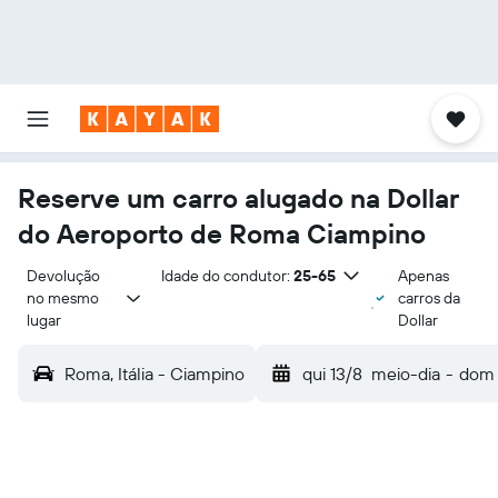
Reserve um carro alugado na Dollar
do Aeroporto de Roma Ciampino
Devolução 
Idade do condutor:
25-65
Apenas
no mesmo 
carros da
lugar
Dollar
Roma, Itália - Ciampino
qui 13/8
meio-dia
-
dom 