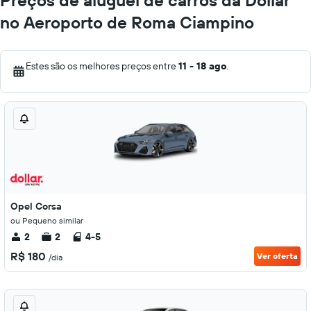
Preços de aluguel de carros da Dollar
no Aeroporto de Roma Ciampino
Estes são os melhores preços entre
11 - 18 ago
.
Opel Corsa
ou Pequeno similar
2
2
4-5
R$ 180
Ver oferta
/dia