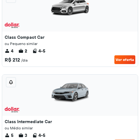
Class Compact Car
ou Pequeno similar
4
2
4-5
R$ 212
Ver oferta
/dia
Class Intermediate Car
ou Médio similar
5
3
4-5