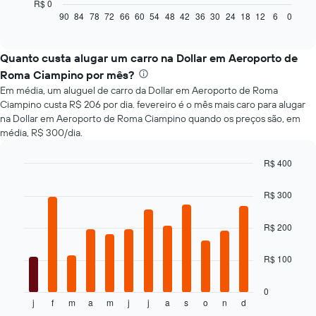
a
R$ 0
seguir
90
84
78
72
66
60
54
48
42
36
30
24
18
12
6
0
End
of
exibe
interactive
como
chart
o
Quanto custa alugar um carro na Dollar em Aeroporto de
preço
Roma Ciampino por mês?
de
Em média, um aluguel de carro da Dollar em Aeroporto de Roma
um
Ciampino custa R$ 206 por dia. fevereiro é o mês mais caro para alugar
carro
na Dollar em Aeroporto de Roma Ciampino quando os preços são, em
alugado
média, R$ 300/dia.
varia
de
acordo
R$ 400
com
Bar
Chart
a
graphic.
chart
R$ 300
with
aproximação
12
da
bars.
R$ 200
data
de
O
reserva
R$ 100
gráfico
O
a
gráfico
seguir
0
tem
j
f
m
a
m
j
j
a
s
o
n
d
exibe
End
1
of