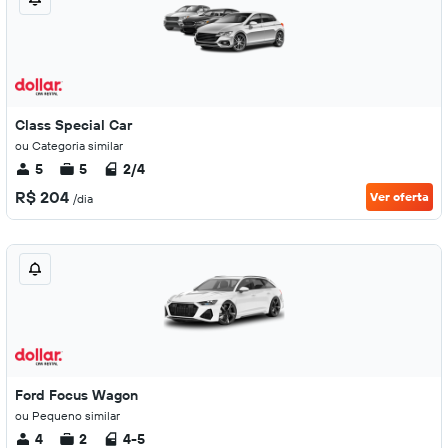
Class Special Car
ou Categoria similar
5
5
2/4
R$ 204
Ver oferta
/dia
Ford Focus Wagon
ou Pequeno similar
4
2
4-5