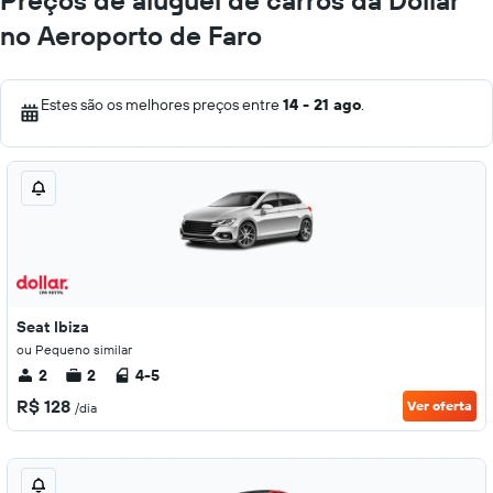
Preços de aluguel de carros da Dollar
no Aeroporto de Faro
Estes são os melhores preços entre
14 - 21 ago
.
Seat Ibiza
ou Pequeno similar
2
2
4-5
R$ 128
Ver oferta
/dia