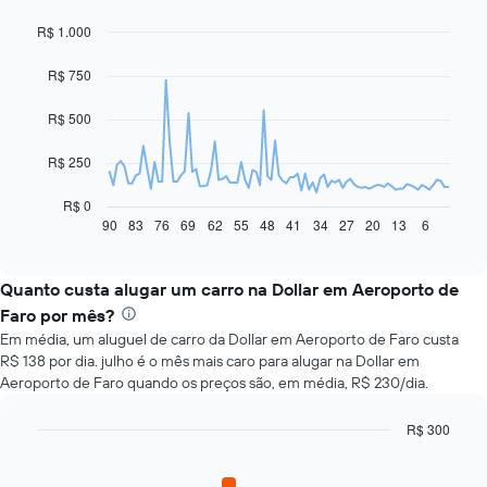
R$ 1.000
Line
Chart
graphic.
chart
with
R$ 750
91
data
R$ 500
points.
O
R$ 250
gráfico
a
R$ 0
seguir
90
83
76
69
62
55
48
41
34
27
20
13
6
End
of
exibe
interactive
como
chart
o
Quanto custa alugar um carro na Dollar em Aeroporto de
preço
Faro por mês?
de
Em média, um aluguel de carro da Dollar em Aeroporto de Faro custa
um
R$ 138 por dia. julho é o mês mais caro para alugar na Dollar em
carro
Aeroporto de Faro quando os preços são, em média, R$ 230/dia.
alugado
varia
de
R$ 300
acordo
Bar
Chart
com
graphic.
chart