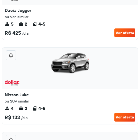
Dacia Jogger
ou Van similar
5
2
4-5
R$ 425
Ver oferta
/dia
Nissan Juke
ou SUV similar
4
2
4-5
R$ 133
Ver oferta
/dia