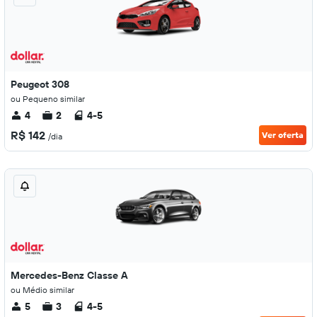
Peugeot 308
ou Pequeno similar
4
2
4-5
R$ 142
Ver oferta
/dia
Mercedes-Benz Classe A
ou Médio similar
5
3
4-5