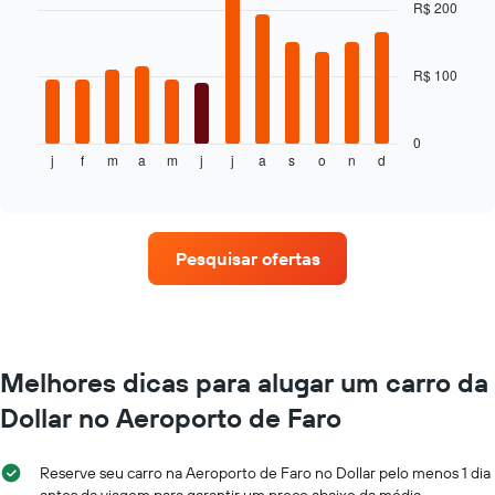
with
a
R$ 200
12
aproximação
bars.
da
data
R$ 100
O
de
gráfico
reserva
a
O
seguir
0
gráfico
j
f
m
a
m
j
j
a
s
o
n
d
exibe
End
tem
of
o
interactive
1
preço
chart
eixo
médio
X
de
exibindo
Pesquisar ofertas
um
o
aluguel
número
de
de
carro
dias
a
antes
cada
Melhores dicas para alugar um carro da
da
mês
reserva
Dollar no Aeroporto de Faro
O
O
gráfico
gráfico
tem
tem
Reserve seu carro na Aeroporto de Faro no Dollar pelo menos 1 dia
1
1