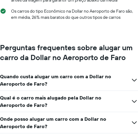
antes da viagem para garantir um preço abaixo da média
eixo
eixo
X
Y
Os carros do tipo Econômico na Dollar no Aeroporto de Faro são,
exibindo
exibindo
em média, 26% mais baratos do que outros tipos de carros
os
o
meses
preço
do
médio
ano
de
O
um
Perguntas frequentes sobre alugar um
gráfico
aluguel
tem
carro da Dollar no Aeroporto de Faro
de
1
carro
eixo
Y
Quando custa alugar um carro com a Dollar no
exibindo
o
Aeroporto de Faro?
preço
médio
Qual é o carro mais alugado pela Dollar no
de
Aeroporto de Faro?
aluguel
de
carro
Onde posso alugar um carro com a Dollar no
por
Aeroporto de Faro?
um
dia