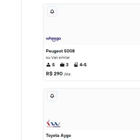
Peugeot 5008
ou Van similar
5
3
4-5
R$ 290
/dia
Toyota Aygo