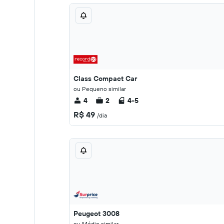
Class Compact Car
ou Pequeno similar
4
2
4-5
R$ 49
/dia
Peugeot 3008
ou Médio similar