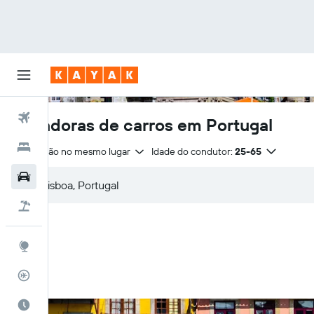
Voos
Locadoras de carros em Portugal
Hotéis
Devolução no mesmo lugar
Idade do condutor:
25-65
Carros
Pacotes
Explore
Rastreador de voos
Quando ir