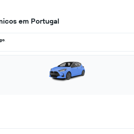
micos em Portugal
ago
.