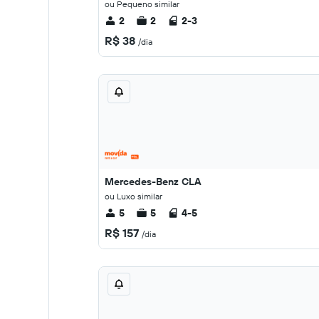
ou Pequeno similar
2
2
2-3
R$ 38
/dia
Mercedes-Benz CLA
ou Luxo similar
5
5
4-5
R$ 157
/dia