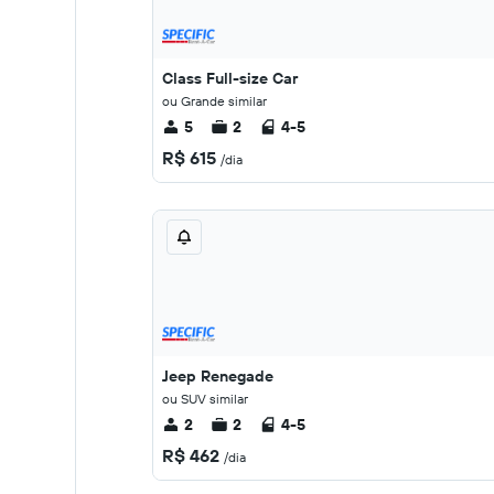
Class Full-size Car
ou Grande similar
5
2
4-5
R$ 615
/dia
Jeep Renegade
ou SUV similar
2
2
4-5
R$ 462
/dia