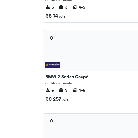
5
3
4-5
R$ 74
/dia
BMW 2 Series Coupé
ou Médio similar
5
3
4-5
R$ 257
/dia