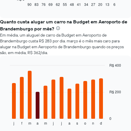
seguir
90
83
76
69
62
55
48
41
34
27
20
13
6
End
of
exibe
interactive
como
chart
o
Quanto custa alugar um carro na Budget em Aeroporto de
preço
Brandemburgo por mês?
de
Em média, um aluguel de carro da Budget em Aeroporto de
um
Brandemburgo custa R$ 283 por dia. março é o mês mais caro para
carro
alugar na Budget em Aeroporto de Brandemburgo quando os preços
alugado
são, em média, R$ 362/dia.
varia
de
acordo
R$ 400
com
Bar
Chart
a
graphic.
chart
with
aproximação
12
da
bars.
R$ 200
data
de
O
reserva
gráfico
O
a
gráfico
seguir
0
tem
j
f
m
a
m
j
j
a
s
o
n
d
exibe
End
1
of
o
interactive