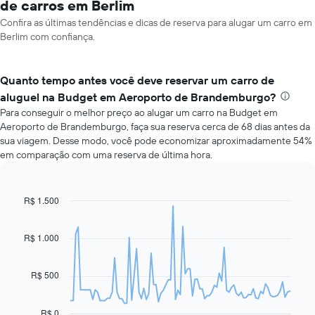
de carros em Berlim
Confira as últimas tendências e dicas de reserva para alugar um carro em
Berlim com confiança.
Quanto tempo antes você deve reservar um carro de
aluguel na Budget em Aeroporto de Brandemburgo?
Para conseguir o melhor preço ao alugar um carro na Budget em
Aeroporto de Brandemburgo, faça sua reserva cerca de 68 dias antes da
sua viagem. Desse modo, você pode economizar aproximadamente 54%
em comparação com uma reserva de última hora.
R$ 1.500
Line
Chart
graphic.
chart
with
91
R$ 1.000
data
points.
R$ 500
O
gráfico
a
R$ 0