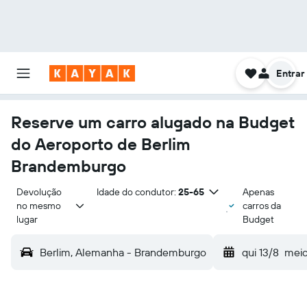
Entrar
Reserve um carro alugado na Budget
do Aeroporto de Berlim
Brandemburgo
Devolução 
Idade do condutor:
25-65
Apenas
no mesmo 
carros da
lugar
Budget
Berlim, Alemanha - Brandemburgo
qui 13/8
meio