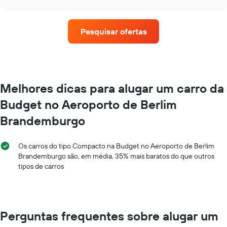
eixo
preço
chart
X
médio
exibindo
de
o
Pesquisar ofertas
um
número
aluguel
de
de
dias
carro
antes
a
da
cada
Melhores dicas para alugar um carro da
reserva
mês
O
Budget no Aeroporto de Berlim
O
gráfico
gráfico
tem
Brandemburgo
tem
1
1
eixo
eixo
Y
Os carros do tipo Compacto na Budget no Aeroporto de Berlim
X
exibindo
Brandemburgo são, em média, 35% mais baratos do que outros
exibindo
o
tipos de carros
os
preço
meses
médio
do
de
ano
um
O
aluguel
Perguntas frequentes sobre alugar um
gráfico
de