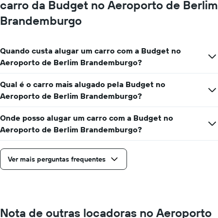
tem
carro da Budget no Aeroporto de Berlim
carro
1
Brandemburgo
eixo
Y
exibindo
o
Quando custa alugar um carro com a Budget no
preço
Aeroporto de Berlim Brandemburgo?
médio
de
Qual é o carro mais alugado pela Budget no
aluguel
de
Aeroporto de Berlim Brandemburgo?
carro
por
Onde posso alugar um carro com a Budget no
um
Aeroporto de Berlim Brandemburgo?
dia
Ver mais perguntas frequentes
Nota de outras locadoras no Aeroporto