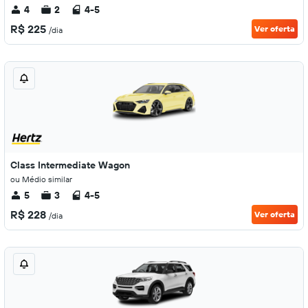
4
2
4-5
R$ 225
Ver oferta
/dia
Class Intermediate Wagon
ou Médio similar
5
3
4-5
R$ 228
Ver oferta
/dia