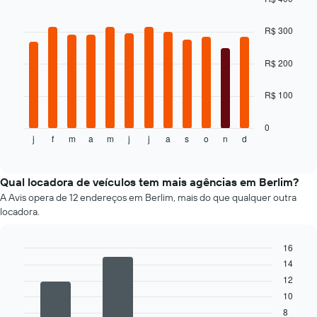
exibindo
Bar
Chart
o
graphic.
chart
R$ 300
preço
with
12
mais
bars.
R$ 200
barato
do
O
aluguel
R$ 100
gráfico
de
a
carro
seguir
0
para
j
f
m
a
m
j
j
a
s
o
n
d
exibe
End
as
of
o
empresas
interactive
preço
chart
fornecidas
médio
Qual locadora de veículos tem mais agências em Berlim?
de
A Avis opera de 12 endereços em Berlim, mais do que qualquer outra
um
locadora.
aluguel
de
carro
16
a
14
Bar
Chart
graphic.
cada
chart
12
with
mês
10
4
O
bars.
8
gráfico