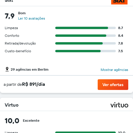
Bom
7,9
Ler 10 avaliações
Limpeza
8.7
Conforto
8.4
Retirada/devolução
7.8
Custo-benefício
7.5
29 agências em Berlim
Mostrar agências
R$ 891/dia
a partir de
Ver ofertas
Virtuo
10,0
Excelente
Limpeza
10.0