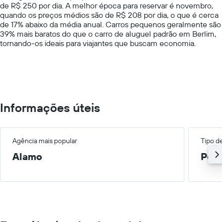
fornecidas
de R$ 250 por dia. A melhor época para reservar é novembro,
1
quando os preços médios são de R$ 208 por dia, o que é cerca
Y
de 17% abaixo da média anual. Carros pequenos geralmente são
axis
39% mais baratos do que o carro de aluguel padrão em Berlim,
displaying
tornando-os ideais para viajantes que buscam economia.
values.
Range:
0
to
600.
Informações úteis
Agência mais popular
Tipo d
Alamo
Peq