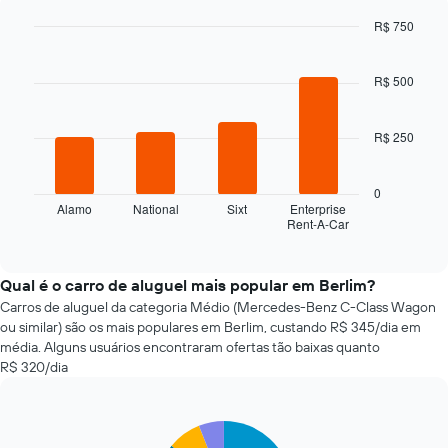
varia
R$ 750
de
acordo
Bar
Chart
graphic.
chart
com
with
R$ 500
a
4
aproximação
bars.
da
R$ 250
data
O
de
gráfico
reserva
a
0
O
seguir
Alamo
National
Sixt
Enterprise
gráfico
Rent-A-Car
exibe
End
tem
of
as
interactive
1
quatro
chart
eixo
empresas
Qual é o carro de aluguel mais popular em Berlim?
X
de
Carros de aluguel da categoria Médio (Mercedes-Benz C-Class Wagon
exibindo
aluguel
ou similar) são os mais populares em Berlim, custando R$ 345/dia em
o
de
média. Alguns usuários encontraram ofertas tão baixas quanto
número
carros
R$ 320/dia
de
mais
dias
baratas
antes
das
da
Pie
Chart
últimas
reserva
graphic.
chart