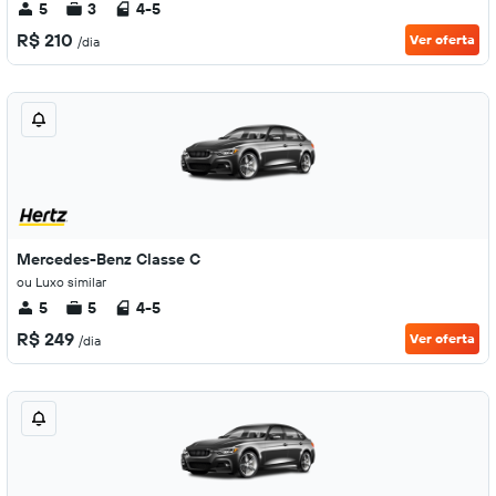
5
3
4-5
R$ 210
Ver oferta
/dia
Mercedes-Benz Classe C
ou Luxo similar
5
5
4-5
R$ 249
Ver oferta
/dia