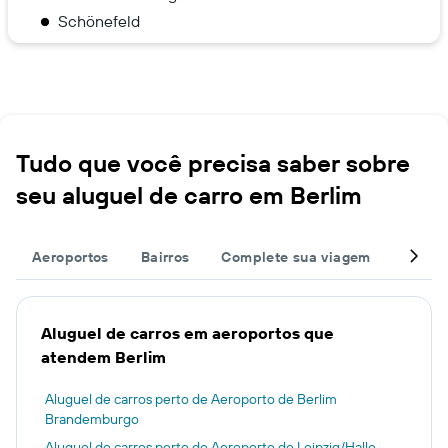
Schönefeld
Tudo que você precisa saber sobre
seu aluguel de carro em Berlim
Aeroportos
Bairros
Complete sua viagem
Estaçõ
Aluguel de carros em aeroportos que
atendem Berlim
Aluguel de carros perto de Aeroporto de Berlim
Brandemburgo
Aluguel de carros perto de Aeroporto de Leipzig/Halle