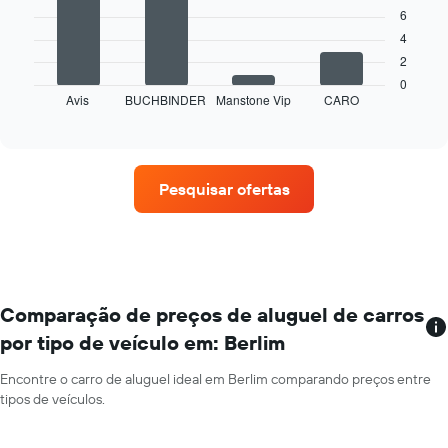
6
tem
O
1
4
gráfico
eixo
2
a
X
seguir
0
exibindo
Avis
BUCHBINDER
Manstone Vip
CARO
exibe
End
os
of
as
interactive
meses
quatro
chart
do
empresas
ano
de
O
Pesquisar ofertas
aluguel
gráfico
de
tem
carros
1
que
eixo
tem
Y
mais
exibindo
localizações
Comparação de preços de aluguel de carros
o
O
preço
por tipo de veículo em: Berlim
gráfico
médio
tem
de
Encontre o carro de aluguel ideal em Berlim comparando preços entre
1
aluguel
tipos de veículos.
eixo
de
X
carro
exibindo