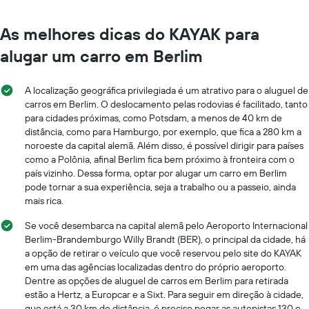
As melhores dicas do KAYAK para
alugar um carro em Berlim
A localização geográfica privilegiada é um atrativo para o aluguel de
carros em Berlim. O deslocamento pelas rodovias é facilitado, tanto
para cidades próximas, como Potsdam, a menos de 40 km de
distância, como para Hamburgo, por exemplo, que fica a 280 km a
noroeste da capital alemã. Além disso, é possível dirigir para países
como a Polônia, afinal Berlim fica bem próximo à fronteira com o
país vizinho. Dessa forma, optar por alugar um carro em Berlim
pode tornar a sua experiência, seja a trabalho ou a passeio, ainda
mais rica.
Se você desembarca na capital alemã pelo Aeroporto Internacional
Berlim-Brandemburgo Willy Brandt (BER), o principal da cidade, há
a opção de retirar o veículo que você reservou pelo site do KAYAK
em uma das agências localizadas dentro do próprio aeroporto.
Dentre as opções de aluguel de carros em Berlim para retirada
estão a Hertz, a Europcar e a Sixt. Para seguir em direção à cidade,
que está a 30 km de distância, é preciso pegar as autopistas 130 e