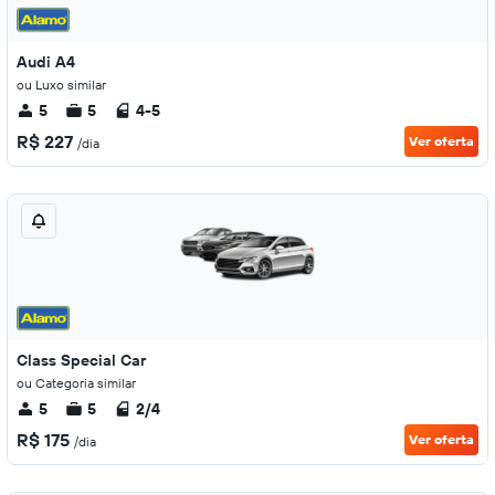
Audi A4
ou Luxo similar
5
5
4-5
R$ 227
Ver oferta
/dia
Class Special Car
ou Categoria similar
5
5
2/4
R$ 175
Ver oferta
/dia