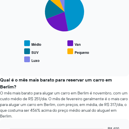
72
with
O
horas
5
gráfico
O
slices.
tem
gráfico
1
tem
O
eixo
1
gráfico
Y
eixo
a
exibindo
X
seguir
o
Médio
Van
exibindo
exibe
preço
as
o
SUV
Pequeno
médio
4
preço
de
Luxo
empresas
End
médio
um
of
de
de
interactive
aluguel
aluguel
tipos
chart
de
de
populares
Qual é o mês mais barato para reservar um carro em
carro
carro
de
Berlim?
mais
carros
O mês mais barato para alugar um carro em Berlim é novembro, com um
baratas
custo médio de R$ 251/dia. O mês de fevereiro geralmente é o mais caro
O
para alugar um carro em Berlim, com preços, em média, de R$ 317/dia, o
gráfico
que costuma ser 456% acima do preço médio anual do aluguel em
tem
Berlim.
1
eixo
Y
R$ 400