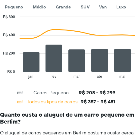
por
empresas
Pequeno
Médio
Grande
SUV
Van
Luxo
um
de
dia
aluguel
R$ 600
de
Combination
Chart
carros
graphic.
chart
with
O
R$ 400
2
gráfico
data
tem
series.
1
R$ 200
eixo
The
Y
chart
exibindo
has
R$ 0
o
1
jan
fev
mar
abr
mai
End
preço
of
X
mais
interactive
axis
chart
barato
Carros: Pequeno
R$ 208 - R$ 299
displaying
do
categories.
Todos os tipos de carros
R$ 357 - R$ 481
aluguel
Range:
de
14
carro
Quanto custa o aluguel de um carro pequeno em
categories.
para
Berlim?
The
as
chart
empresas
O aluguel de carros pequenos em Berlim costuma custar cerca
has