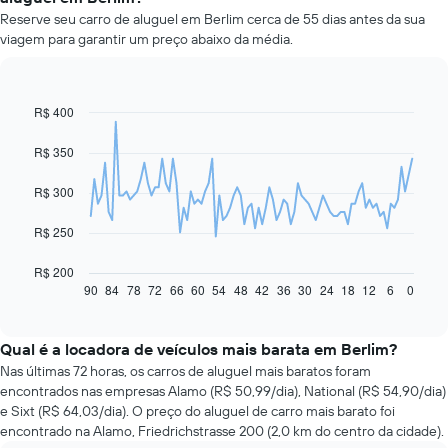
Reserve seu carro de aluguel em Berlim cerca de 55 dias antes da sua
viagem para garantir um preço abaixo da média.
R$ 400
Line
Chart
graphic.
chart
with
R$ 350
91
data
R$ 300
points.
O
R$ 250
gráfico
a
R$ 200
seguir
90
84
78
72
66
60
54
48
42
36
30
24
18
12
6
0
End
of
exibe
interactive
como
chart
o
Qual é a locadora de veículos mais barata em Berlim?
preço
Nas últimas 72 horas, os carros de aluguel mais baratos foram
de
encontrados nas empresas Alamo (R$ 50,99/dia), National (R$ 54,90/dia)
um
e Sixt (R$ 64,03/dia). O preço do aluguel de carro mais barato foi
carro
encontrado na Alamo, Friedrichstrasse 200 (2,0 km do centro da cidade).
alugado