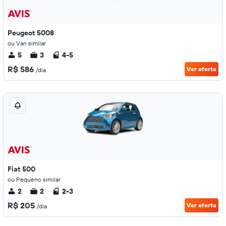
Peugeot 5008
ou Van similar
5
3
4-5
R$ 586
Ver oferta
/dia
Fiat 500
ou Pequeno similar
2
2
2-3
R$ 205
Ver oferta
/dia