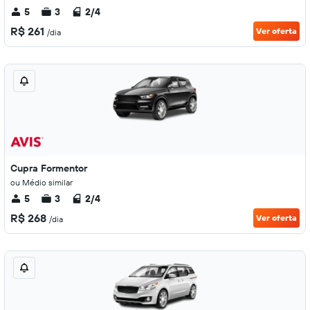
5
3
2/4
R$ 261
Ver oferta
/dia
Cupra Formentor
ou Médio similar
5
3
2/4
R$ 268
Ver oferta
/dia