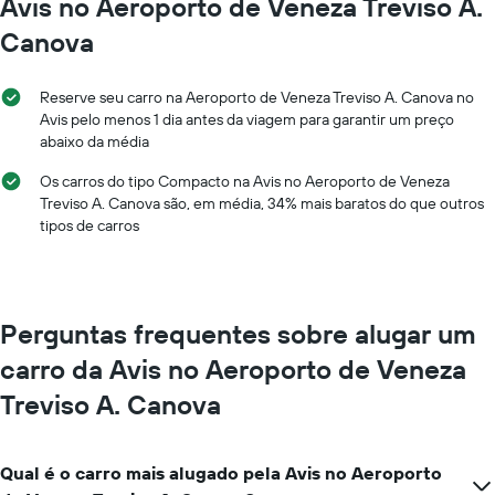
Avis no Aeroporto de Veneza Treviso A.
O
gráfico
gráfico
tem
Canova
tem
1
1
eixo
eixo
Y
Reserve seu carro na Aeroporto de Veneza Treviso A. Canova no
X
exibindo
Avis pelo menos 1 dia antes da viagem para garantir um preço
exibindo
o
abaixo da média
os
preço
meses
médio
Os carros do tipo Compacto na Avis no Aeroporto de Veneza
do
de
Treviso A. Canova são, em média, 34% mais baratos do que outros
ano
um
tipos de carros
O
aluguel
gráfico
de
tem
carro
1
eixo
Perguntas frequentes sobre alugar um
Y
exibindo
carro da Avis no Aeroporto de Veneza
o
Treviso A. Canova
preço
médio
de
aluguel
Qual é o carro mais alugado pela Avis no Aeroporto
de