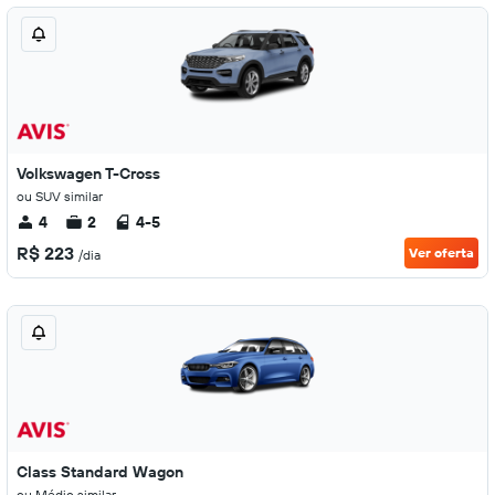
Volkswagen T-Cross
ou SUV similar
4
2
4-5
R$ 223
Ver oferta
/dia
Class Standard Wagon
ou Médio similar