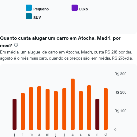
exibe
carro
o
Pequeno
Luxo
para
preço
as
SUV
End
médio
empresas
of
de
interactive
fornecidas
tipos
chart
populares
Quanto custa alugar um carro em Atocha, Madri, por
de
mês?
carros
Em média, um aluguel de carro em Atocha, Madri, custa R$ 218 por dia.
agosto é o mês mais caro, quando os preços são, em média, R$ 276/dia.
R$ 300
Bar
Chart
graphic.
chart
with
R$ 200
12
bars.
R$ 100
O
gráfico
a
seguir
0
j
f
m
a
m
j
j
a
s
o
n
d
exibe
End