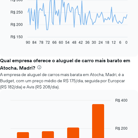
91
data
R$ 250
points.
O
R$ 200
gráfico
a
R$ 150
seguir
90
84
78
72
66
60
54
48
42
36
30
24
18
12
6
0
End
of
exibe
interactive
como
chart
o
Qual empresa oferece o aluguel de carro mais barato em
preço
Atocha, Madri?
de
A empresa de aluguel de carros mais barata em Atocha, Madri, é a
um
Budget, com um preço médio de R$ 175/dia, seguida por Europcar
carro
(R$ 182/dia) e Avis (R$ 208/dia).
alugado
varia
de
R$ 400
acordo
Bar
Chart
com
graphic.
chart
with
a
4
aproximação
bars.
R$ 200
da
data