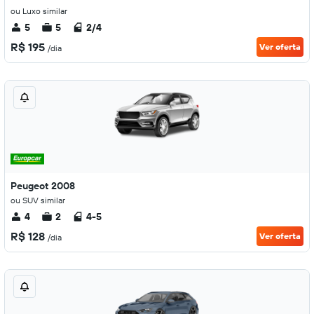
ou Luxo similar
5
5
2/4
R$ 195
Ver oferta
/dia
Peugeot 2008
ou SUV similar
4
2
4-5
R$ 128
Ver oferta
/dia