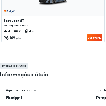
Seat Leon ST
ou Pequeno similar
4
2
4-5
R$ 169
Ver oferta
/dia
Informações úteis
Informações úteis
Agência mais popular
Tipo d
Budget
Peq