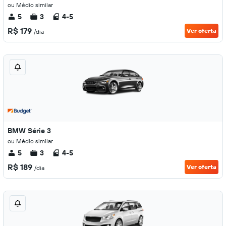
ou Médio similar
5
3
4-5
R$ 179
Ver oferta
/dia
BMW Série 3
ou Médio similar
5
3
4-5
R$ 189
Ver oferta
/dia