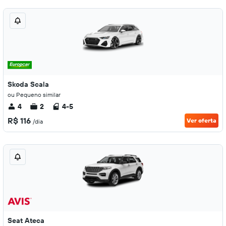
Skoda Scala
ou Pequeno similar
4
2
4-5
R$ 116
Ver oferta
/dia
Seat Ateca