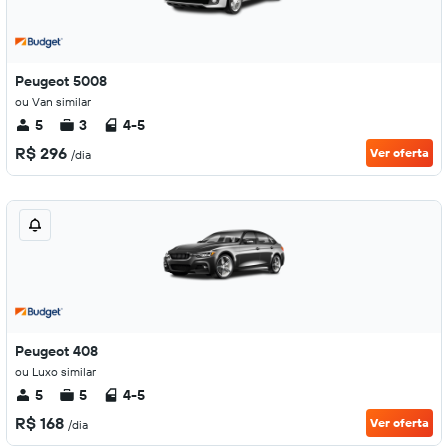
Peugeot 5008
ou Van similar
5
3
4-5
R$ 296
Ver oferta
/dia
Peugeot 408
ou Luxo similar
5
5
4-5
R$ 168
Ver oferta
/dia