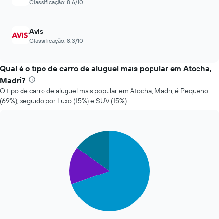
Classificação: 8.6/10
exibindo
preço
as
médio
4
de
Avis
empresas
um
Classificação: 8.3/10
de
aluguel
aluguel
de
de
carro
Qual é o tipo de carro de aluguel mais popular em Atocha,
carro
mais
Madri?
baratas
O tipo de carro de aluguel mais popular em Atocha, Madri, é Pequeno
O
(69%), seguido por Luxo (15%) e SUV (15%).
gráfico
tem
1
eixo
Pie
Chart
Y
graphic.
chart
with
exibindo
3
o
slices.
preço
mais
O
barato
gráfico
do
a
aluguel
seguir
de