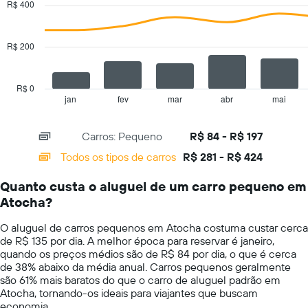
gráfico
R$ 400
2
tem
data
1
series.
eixo
R$ 200
Y
The
exibindo
chart
o
has
R$ 0
preço
1
jan
fev
mar
abr
mai
End
médio
of
X
de
interactive
axis
chart
aluguel
Carros: Pequeno
R$ 84 - R$ 197
displaying
de
categories.
Todos os tipos de carros
R$ 281 - R$ 424
carro
Range:
por
14
um
Quanto custa o aluguel de um carro pequeno em
categories.
dia
Atocha?
The
chart
O aluguel de carros pequenos em Atocha costuma custar cerca
has
de R$ 135 por dia. A melhor época para reservar é janeiro,
1
quando os preços médios são de R$ 84 por dia, o que é cerca
Y
de 38% abaixo da média anual. Carros pequenos geralmente
axis
são 61% mais baratos do que o carro de aluguel padrão em
displaying
Atocha, tornando-os ideais para viajantes que buscam
values.
economia.
Range: