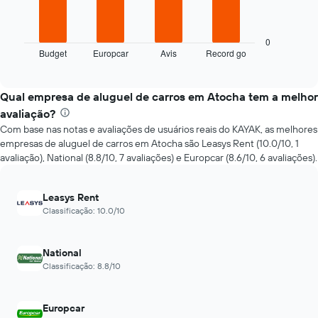
O
de
gráfico
reserva
a
O
seguir
0
gráfico
Budget
Europcar
Avis
Record go
exibe
End
tem
of
as
interactive
1
quatro
chart
eixo
empresas
Qual empresa de aluguel de carros em Atocha tem a melhor
X
de
avaliação?
exibindo
aluguel
o
Com base nas notas e avaliações de usuários reais do KAYAK, as melhores
de
número
empresas de aluguel de carros em Atocha são Leasys Rent (10.0/10, 1
carros
de
avaliação), National (8.8/10, 7 avaliações) e Europcar (8.6/10, 6 avaliações).
mais
dias
baratas
antes
das
da
Leasys Rent
últimas
reserva
Classificação: 10.0/10
72
O
horas
gráfico
O
tem
National
gráfico
1
Classificação: 8.8/10
tem
eixo
1
Y
eixo
exibindo
Europcar
X
o