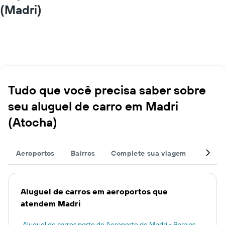
(Madri)
Tudo que você precisa saber sobre
seu aluguel de carro em Madri
(Atocha)
Aeroportos
Bairros
Complete sua viagem
Outros
Aluguel de carros em aeroportos que
atendem Madri
Aluguel de carros perto de Aeroporto de Madri - Barajas