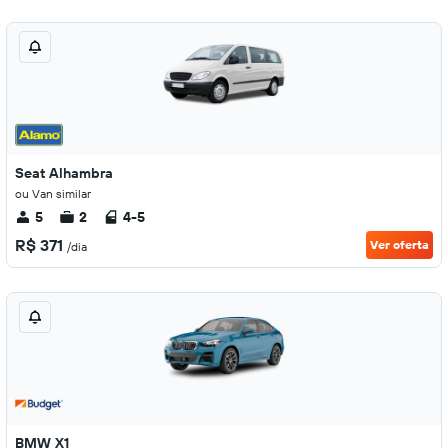
Seat Alhambra
ou Van similar
5
2
4-5
R$ 371
Ver oferta
/dia
BMW X1