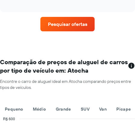
of
o
interactive
preço
chart
médio
de
Pesquisar ofertas
um
aluguel
de
carro
a
cada
mês
Comparação de preços de aluguel de carros
O
por tipo de veículo em: Atocha
gráfico
tem
Encontre o carro de aluguel ideal em Atocha comparando preços entre
1
tipos de veículos.
eixo
X
exibindo
os
Pequeno
Médio
Grande
SUV
Van
Picape
meses
do
R$ 600
ano
Combination
Chart
O
graphic.
chart
with