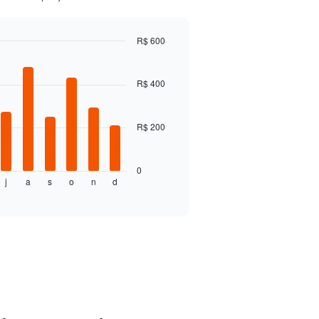
R$ 600
R$ 400
R$ 200
0
j
a
s
o
n
d