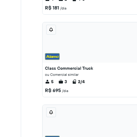
R$ 181
/dia
Class Commercial Truck
ou Comercial similar
5
3
2/4
R$ 695
/dia