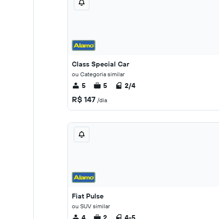
Class Special Car
ou Categoria similar
5
5
2/4
R$ 147
/dia
Fiat Pulse
ou SUV similar
4
2
4-5