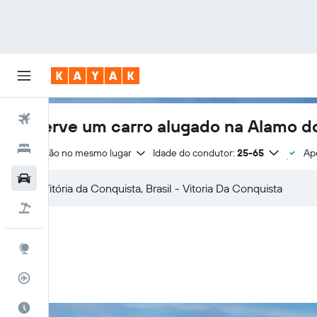
Voos
Reserve um carro alugado na Alamo do
Hotéis
Devolução no mesmo lugar
Idade do condutor:
25-65
Ap
Carros
Pacotes
Explore
Rastreador de voos
Quando ir