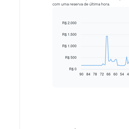
com uma reserva de última hora.
R$ 2.000
Line
Chart
graphic.
chart
with
R$ 1.500
91
data
R$ 1.000
points.
O
R$ 500
gráfico
a
R$ 0
seguir
90
84
78
72
66
60
54
4
End
of
exibe
interactive
como
chart
o
preço
de
um
carro
alugado
varia
de