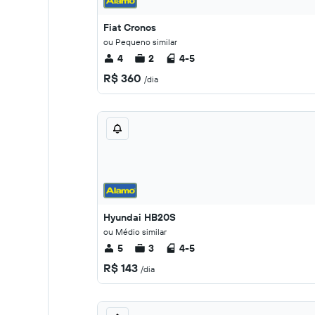
Fiat Cronos
ou Pequeno similar
4
2
4-5
R$ 360
/dia
Hyundai HB20S
ou Médio similar
5
3
4-5
R$ 143
/dia