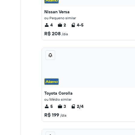
Nissan Versa
ou Pequeno similar
4
2
4-5
R$ 208
/dia
Toyota Corolla
ou Médio similar
5
3
2/4
R$ 199
/dia