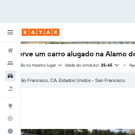
Voos
Reserve um carro alugado na Alamo d
Hotéis
Devolução no mesmo lugar
Idade do condutor:
25-65
Ap
Carros
Pacotes
Explore
Rastreador de voos
Quando ir