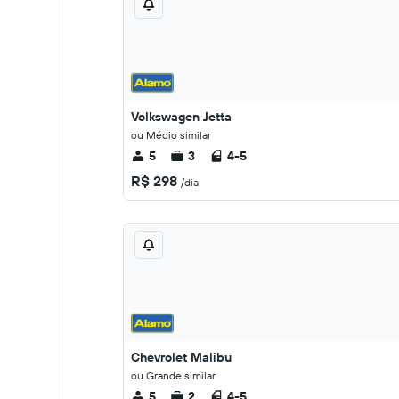
Volkswagen Jetta
ou Médio similar
5
3
4-5
R$ 298
/dia
Chevrolet Malibu
ou Grande similar
5
2
4-5