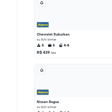
Chevrolet Suburban
ou SUV similar
5
5
4-5
R$ 439
/dia
Nissan Rogue
ou SUV similar