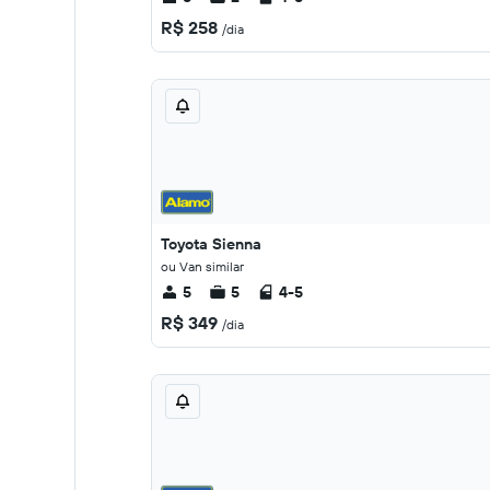
R$ 258
/dia
Toyota Sienna
ou Van similar
5
5
4-5
R$ 349
/dia