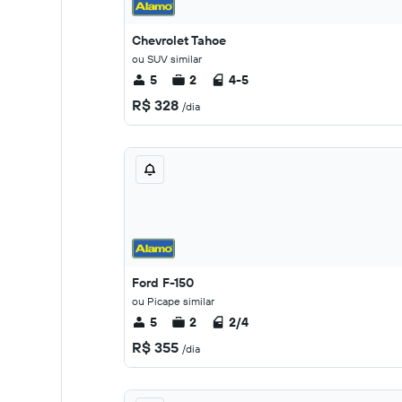
Chevrolet Tahoe
ou SUV similar
5
2
4-5
R$ 328
/dia
Ford F-150
ou Picape similar
5
2
2/4
R$ 355
/dia