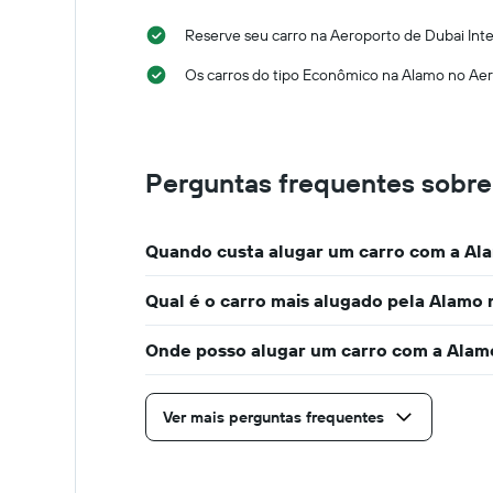
com
a
Reserve seu carro na Aeroporto de Dubai Inte
aproximação
da
Os carros do tipo Econômico na Alamo no Aero
data
de
reserva
O
gráfico
Perguntas frequentes sobre
tem
1
eixo
Quando custa alugar um carro com a Ala
X
exibindo
o
Qual é o carro mais alugado pela Alamo 
número
de
Onde posso alugar um carro com a Alamo
dias
antes
da
Ver mais perguntas frequentes
reserva
O
gráfico
tem