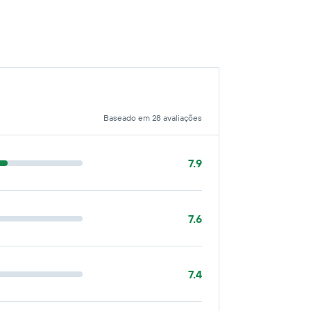
Baseado em 28 avaliações
7.9
7.6
7.4