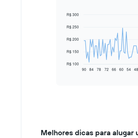
R$ 300
Line
Chart
graphic.
chart
with
R$ 250
91
data
R$ 200
points.
O
R$ 150
gráfico
a
R$ 100
seguir
90
84
78
72
66
60
54
4
End
of
exibe
interactive
como
chart
o
preço
de
um
carro
alugado
varia
de
Melhores dicas para alugar 
acordo