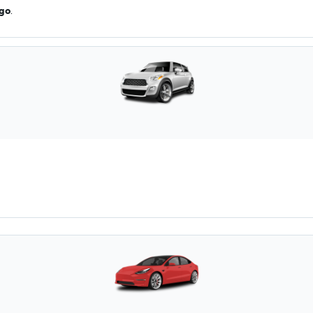
ago
.