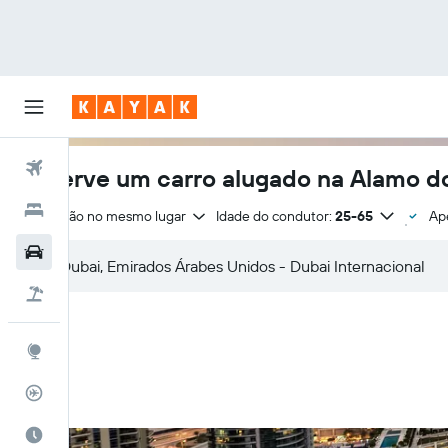
Voos
Reserve um carro alugado na Alamo do
Hotéis
Devolução no mesmo lugar
Idade do condutor:
25-65
Ap
Carros
Pacotes
Explore
Rastreador de voos
Quando ir