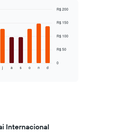
R$ 200
R$ 150
R$ 100
R$ 50
0
j
a
s
o
n
d
i Internacional