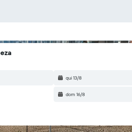
leza
qui 13/8
dom 16/8