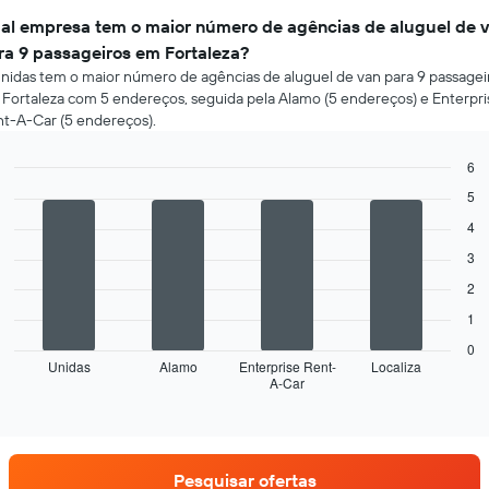
al empresa tem o maior número de agências de aluguel de 
ra 9 passageiros em Fortaleza?
nidas tem o maior número de agências de aluguel de van para 9 passagei
Fortaleza com 5 endereços, seguida pela Alamo (5 endereços) e Enterpri
t-A-Car (5 endereços).
6
Bar
Chart
5
graphic.
chart
with
4
4
3
bars.
2
O
1
gráfico
a
0
seguir
Unidas
Alamo
Enterprise Rent-
Localiza
A-Car
exibe
End
of
as
interactive
quatro
chart
empresas
de
Pesquisar ofertas