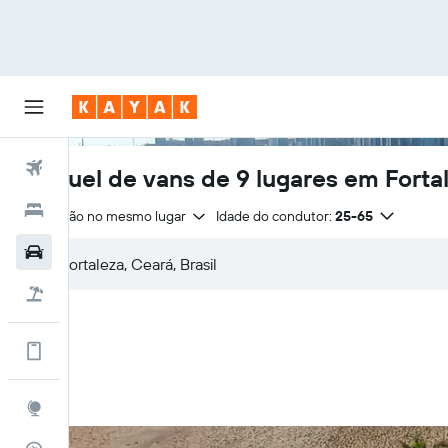
Voos
Aluguel de vans de 9 lugares em Forta
Hotéis
Devolução no mesmo lugar
Idade do condutor:
25-65
Carros
Pacotes
Vá mais longe no app
Explore