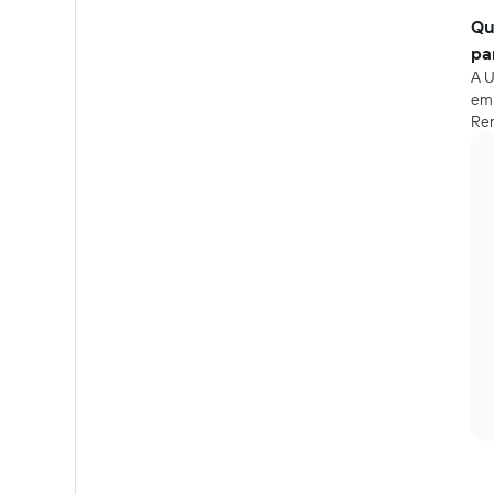
Qu
pa
A U
em 
Ren