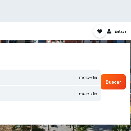
Entrar
meio-dia
Buscar
meio-dia