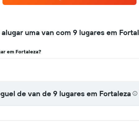
aluguel
de
carros
que
tem
mais
 alugar uma van com 9 lugares em Forta
localizações
O
gráfico
gar em Fortaleza?
tem
1
eixo
X
exibindo
empresas
de
uguel de van de 9 lugares em Fortaleza
aluguel
de
carros
O
gráfico
tem
1
eixo