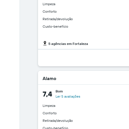
Limpeza
Conforto
Retirada/devolução
Custo-benefício
5 agências em Fortaleza
Alamo
Bom
7,4
Ler 5 avaliações
Limpeza
Conforto
Retirada/devolução
Custo-benefício