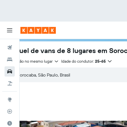
Voos
Aluguel de vans de 8 lugares em Soro
Hotéis
Devolução no mesmo lugar
Idade do condutor:
25-65
Carros
Pacotes
Explore
Rastreador de voos
Quando ir