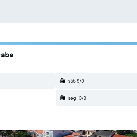
caba
sáb 8/8
seg 10/8