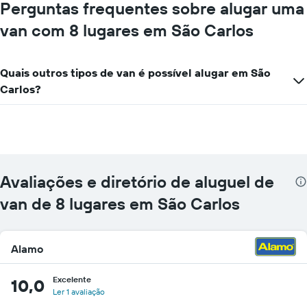
mais
Perguntas frequentes sobre alugar uma
localizações
van com 8 lugares em São Carlos
O
gráfico
tem
1
Quais outros tipos de van é possível alugar em São
eixo
Carlos?
X
exibindo
empresas
de
aluguel
de
carros
Avaliações e diretório de aluguel de
O
gráfico
van de 8 lugares em São Carlos
tem
1
eixo
Alamo
Y
exibindo
o
Excelente
10,0
preço
Ler 1 avaliação
mais