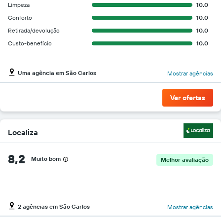
barato
Limpeza
10.0
do
Conforto
10.0
aluguel
Retirada/devolução
10.0
de
carro
Custo-benefício
10.0
para
as
empresas
Uma agência em São Carlos
Mostrar agências
fornecidas
Ver ofertas
Localiza
8,2
Muito bom
Melhor avaliação
2 agências em São Carlos
Mostrar agências