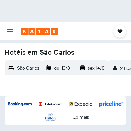
Hotéis em São Carlos
São Carlos
qui 13/8
-
sex 14/8
2 hós
...e mais