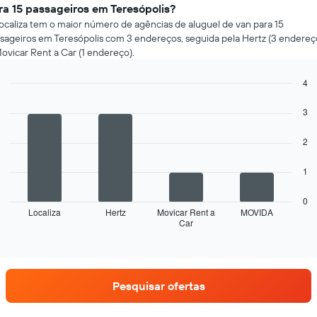
ra 15 passageiros em Teresópolis?
ocaliza tem o maior número de agências de aluguel de van para 15
sageiros em Teresópolis com 3 endereços, seguida pela Hertz (3 endereç
ovicar Rent a Car (1 endereço).
4
Bar
Chart
graphic.
chart
3
with
4
2
bars.
O
1
gráfico
a
0
seguir
Localiza
Hertz
Movicar Rent a
MOVIDA
Car
exibe
End
of
as
interactive
quatro
chart
empresas
de
Pesquisar ofertas
aluguel
de