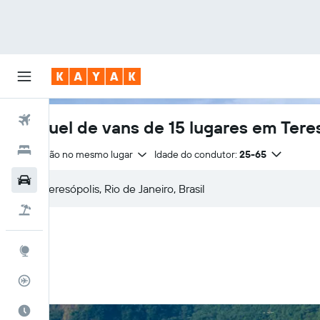
Voos
Aluguel de vans de 15 lugares em Tere
Hotéis
Devolução no mesmo lugar
Idade do condutor:
25-65
Carros
Pacotes
Explore
Rastreador de voos
Quando ir