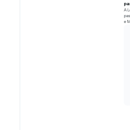
pa
A L
pas
e M