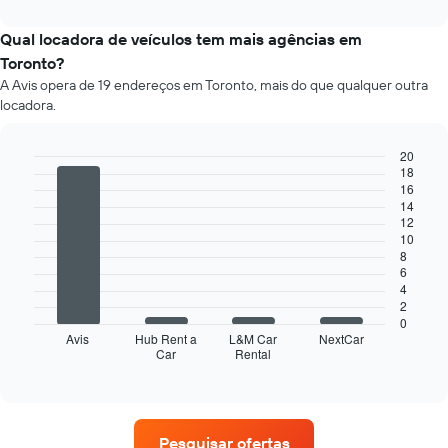
as
interactive
preço
chart
empresas
médio
Qual locadora de veículos tem mais agências em
fornecidas
de
Toronto?
um
A Avis opera de 19 endereços em Toronto, mais do que qualquer outra
aluguel
locadora.
de
carro
a
20
cada
18
Bar
Chart
mês
16
graphic.
chart
14
O
with
12
4
gráfico
10
bars.
tem
8
1
6
O
eixo
4
gráfico
X
2
a
exibindo
0
seguir
Avis
Hub Rent a
L&M Car
NextCar
os
Car
Rental
exibe
End
meses
of
as
do
interactive
quatro
chart
ano
empresas
O
de
gráfico
Pesquisar ofertas