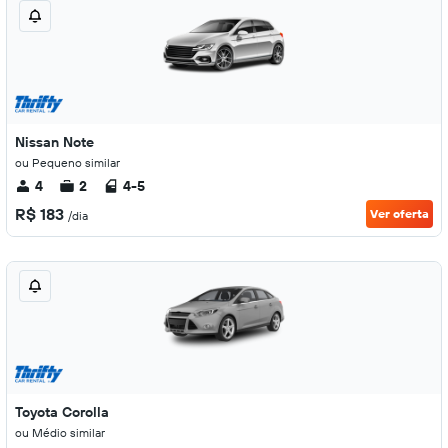
Nissan Note
ou Pequeno similar
4
2
4-5
R$ 183
Ver oferta
/dia
Toyota Corolla
ou Médio similar