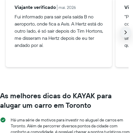
Viajante verificado
Via
mai. 2026
Fui informado para sair pela saída B no
"Pe
aeroporto, onde fica a Avis. A Hertz está do
com
outro lado, é só sair depois do Tim Hortons,
perd
me disseram na Hertz depois de eu ter
sim
andado por aí.
quan
As melhores dicas do KAYAK para
alugar um carro em Toronto
Há uma série de motivos para investir no aluguel de carros em
Toronto. Além de percorrer diversos pontos da cidade com
conforto e comodidade, é possível chegar a pontos turísticos com