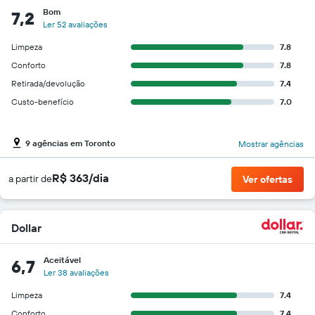
Bom
7,2
Ler 52 avaliações
Limpeza
7.8
Conforto
7.8
Retirada/devolução
7.4
Custo-benefício
7.0
9 agências em Toronto
Mostrar agências
R$ 363/dia
a partir de
Ver ofertas
Dollar
Aceitável
6,7
Ler 38 avaliações
Limpeza
7.4
Conforto
7.4