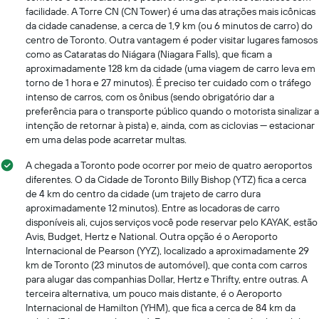
facilidade. A Torre CN (CN Tower) é uma das atrações mais icônicas
da cidade canadense, a cerca de 1,9 km (ou 6 minutos de carro) do
centro de Toronto. Outra vantagem é poder visitar lugares famosos
como as Cataratas do Niágara (Niagara Falls), que ficam a
aproximadamente 128 km da cidade (uma viagem de carro leva em
torno de 1 hora e 27 minutos). É preciso ter cuidado com o tráfego
intenso de carros, com os ônibus (sendo obrigatório dar a
preferência para o transporte público quando o motorista sinalizar a
intenção de retornar à pista) e, ainda, com as ciclovias — estacionar
em uma delas pode acarretar multas.
A chegada a Toronto pode ocorrer por meio de quatro aeroportos
diferentes. O da Cidade de Toronto Billy Bishop (YTZ) fica a cerca
de 4 km do centro da cidade (um trajeto de carro dura
aproximadamente 12 minutos). Entre as locadoras de carro
disponíveis ali, cujos serviços você pode reservar pelo KAYAK, estão
Avis, Budget, Hertz e National. Outra opção é o Aeroporto
Internacional de Pearson (YYZ), localizado a aproximadamente 29
km de Toronto (23 minutos de automóvel), que conta com carros
para alugar das companhias Dollar, Hertz e Thrifty, entre outras. A
terceira alternativa, um pouco mais distante, é o Aeroporto
Internacional de Hamilton (YHM), que fica a cerca de 84 km da