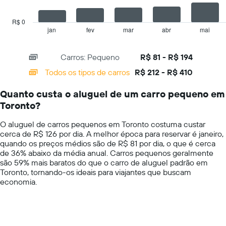
The
Y
chart
exibindo
has
R$ 0
o
1
jan
fev
mar
abr
mai
End
preço
of
X
mais
interactive
axis
chart
barato
Carros: Pequeno
R$ 81 - R$ 194
displaying
do
categories.
Todos os tipos de carros
R$ 212 - R$ 410
aluguel
Range:
de
14
carro
Quanto custa o aluguel de um carro pequeno em
categories.
para
Toronto?
The
as
chart
empresas
O aluguel de carros pequenos em Toronto costuma custar
has
fornecidas
cerca de R$ 126 por dia. A melhor época para reservar é janeiro,
1
quando os preços médios são de R$ 81 por dia, o que é cerca
Y
de 36% abaixo da média anual. Carros pequenos geralmente
axis
são 59% mais baratos do que o carro de aluguel padrão em
displaying
Toronto, tornando-os ideais para viajantes que buscam
values.
economia.
Range:
0
to
600.