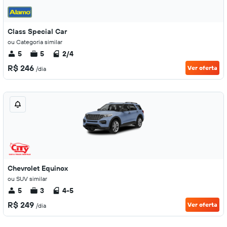
Class Special Car
ou Categoria similar
5
5
2/4
R$ 246
Ver oferta
/dia
Chevrolet Equinox
ou SUV similar
5
3
4-5
R$ 249
Ver oferta
/dia