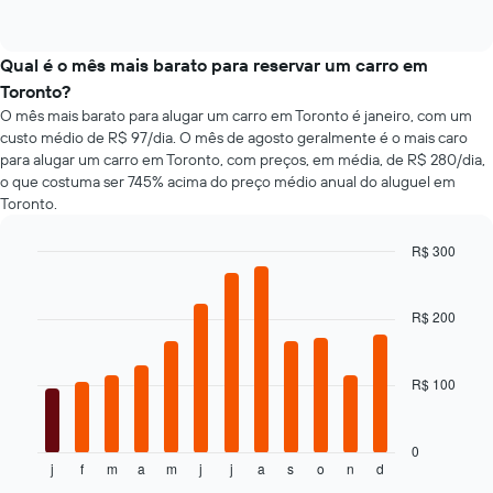
médio
médio
of
empresas
de
interactive
de
de
tipos
chart
um
aluguel
populares
Qual é o mês mais barato para reservar um carro em
aluguel
de
de
Toronto?
de
carro
carros
O mês mais barato para alugar um carro em Toronto é janeiro, com um
carro
mais
custo médio de R$ 97/dia. O mês de agosto geralmente é o mais caro
baratas
para alugar um carro em Toronto, com preços, em média, de R$ 280/dia,
O
o que costuma ser 745% acima do preço médio anual do aluguel em
gráfico
Toronto.
tem
1
eixo
R$ 300
Y
Bar
Chart
exibindo
graphic.
chart
with
o
R$ 200
12
preço
bars.
mais
barato
R$ 100
O
do
gráfico
aluguel
a
de
seguir
0
carro
j
f
m
a
m
j
j
a
s
o
n
d
exibe
End
para
of
o