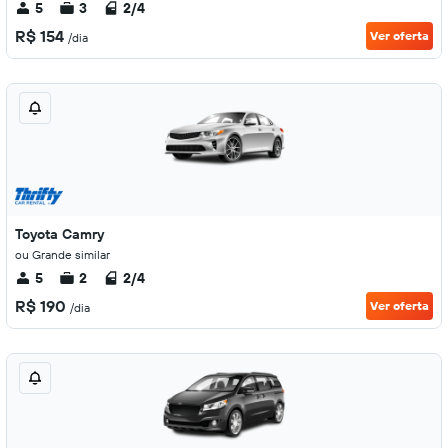
5
3
2/4
R$ 154
Ver oferta
/dia
Toyota Camry
ou Grande similar
5
2
2/4
R$ 190
Ver oferta
/dia