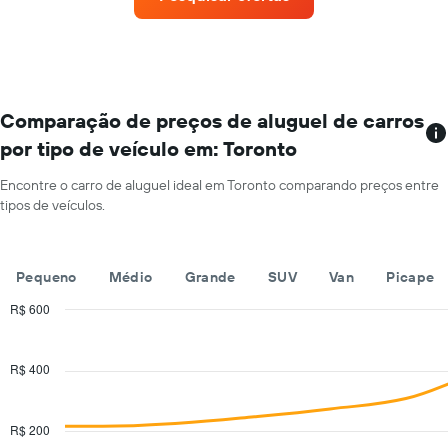
aluguel
tem
de
1
carros
eixo
que
Y
tem
exibindo
mais
o
localizações
Comparação de preços de aluguel de carros
preço
O
médio
por tipo de veículo em: Toronto
gráfico
de
tem
aluguel
Encontre o carro de aluguel ideal em Toronto comparando preços entre
1
de
tipos de veículos.
eixo
carro
X
por
exibindo
um
empresas
dia
Pequeno
Médio
Grande
SUV
Van
Picape
de
aluguel
R$ 600
de
Combination
Chart
carros
graphic.
chart
with
O
R$ 400
2
gráfico
data
tem
series.
1
R$ 200
eixo