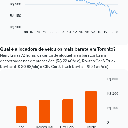
R$ 200
points.
O
R$ 150
gráfico
a
R$ 100
seguir
90
84
78
72
66
60
54
48
42
36
30
24
18
12
6
0
End
of
exibe
interactive
como
chart
o
Qual é a locadora de veículos mais barata em Toronto?
preço
Nas últimas 72 horas, os carros de aluguel mais baratos foram
de
encontrados nas empresas Ace (R$ 22,40/dia), Routes Car & Truck
um
Rentals (R$ 30,88/dia) e City Car & Truck Rental (R$ 31,65/dia).
carro
alugado
R$ 300
varia
Bar
de
Chart
graphic.
chart
acordo
R$ 200
with
com
4
a
bars.
aproximação
R$ 100
da
O
data
gráfico
0
de
a
Ace
Routes Car
City Car &
Thrifty