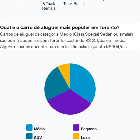
reserva
seguir
& Truck
Truck Rental
O
Rentals
exibe
End
gráfico
of
as
interactive
tem
quatro
chart
1
empresas
Qual é o carro de aluguel mais popular em Toronto?
eixo
de
Carros de aluguel da categoria Médio (Class Special Sedan ou similar)
X
aluguel
são os mais populares em Toronto, custando R$ 251/dia em média.
exibindo
de
Alguns usuários encontraram ofertas tão baixas quanto R$ 104/dia
o
carros
número
mais
de
baratas
dias
Pie
Chart
das
graphic.
chart
antes
últimas
with
da
72
4
reserva
horas
slices.
O
O
gráfico
gráfico
O
tem
tem
gráfico
1
1
a
eixo
eixo
seguir
Y
X
exibe
exibindo
exibindo
o
Médio
Pequeno
o
as
preço
preço
SUV
Luxo
4
End