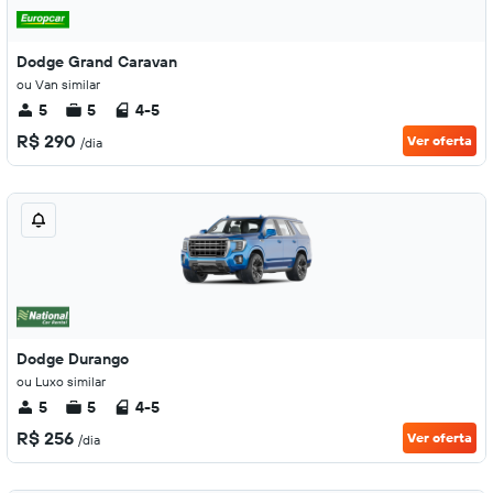
Dodge Grand Caravan
ou Van similar
5
5
4-5
R$ 290
Ver oferta
/dia
Dodge Durango
ou Luxo similar
5
5
4-5
R$ 256
Ver oferta
/dia