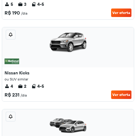
5
3
4-5
R$ 190
Ver oferta
/dia
Nissan Kicks
ou SUV similar
4
2
4-5
R$ 231
Ver oferta
/dia