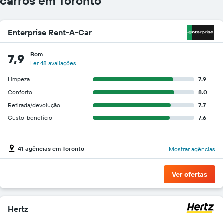
carros em Toronto
Enterprise Rent-A-Car
Bom
7,9
Ler 48 avaliações
Limpeza
7.9
Conforto
8.0
Retirada/devolução
7.7
Custo-benefício
7.6
41 agências em Toronto
Mostrar agências
Ver ofertas
Hertz