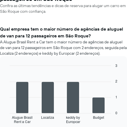
Confira as últimas tendências e dicas de reserva para alugar um carro em
São Roque com confiança.
Qual empresa tem o maior número de agências de aluguel
de van para 12 passageiros em São Roque?
A Alugue Brasil Rent a Car tem o maior número de agências de aluguel
de van para 12 passageiros em São Roque com 2 endereços, seguida pela
Localiza (2 endereços) e keddy by Europcar (2 endereços).
3
Bar
Chart
graphic.
chart
with
2
4
bars.
1
O
gráfico
a
0
seguir
Alugue Brasil
Localiza
keddy by
Budget
Rent a Car
Europcar
exibe
End
of