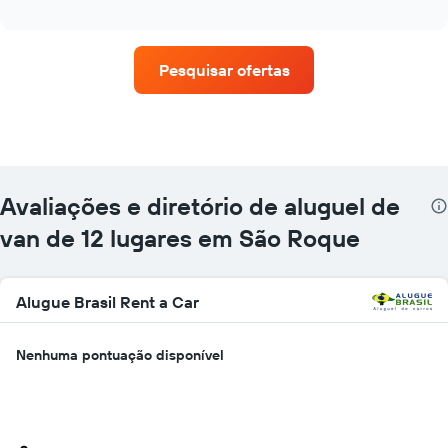
as
interactive
quatro
chart
empresas
de
Pesquisar ofertas
aluguel
de
carros
que
tem
mais
localizações
Avaliações e diretório de aluguel de
O
gráfico
van de 12 lugares em São Roque
tem
1
eixo
Alugue Brasil Rent a Car
X
exibindo
empresas
Nenhuma pontuação disponível
de
aluguel
de
carros
O