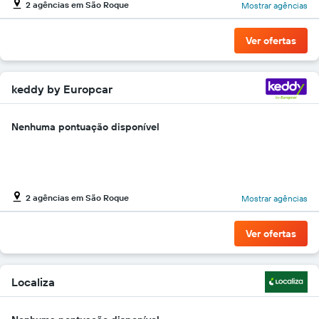
2 agências em São Roque
Mostrar agências
gráfico
tem
1
Ver ofertas
eixo
Y
exibindo
o
keddy by Europcar
preço
mais
Nenhuma pontuação disponível
barato
do
aluguel
de
carro
para
2 agências em São Roque
Mostrar agências
as
empresas
Ver ofertas
fornecidas
Localiza