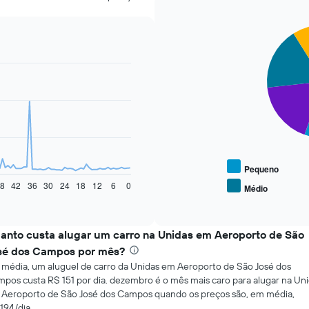
Pie
Chart
graphic.
chart
with
4
slices.
O
gráfico
a
seguir
exibe
o
Pequeno
preço
8
42
36
30
24
18
12
6
0
Médio
End
médio
of
de
interactive
tipos
chart
populares
anto custa alugar um carro na Unidas em Aeroporto de São
de
sé dos Campos por mês?
carros
média, um aluguel de carro da Unidas em Aeroporto de São José dos
pos custa R$ 151 por dia. dezembro é o mês mais caro para alugar na Un
Aeroporto de São José dos Campos quando os preços são, em média,
194/dia.