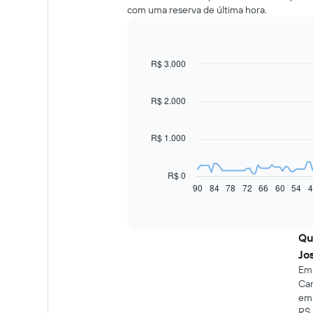
com uma reserva de última hora.
R$ 3.000
Line
Chart
graphic.
chart
with
91
R$ 2.000
data
points.
R$ 1.000
O
gráfico
a
R$ 0
seguir
90
84
78
72
66
60
54
4
End
of
exibe
interactive
como
chart
o
Qu
preço
de
Jo
um
Em 
carro
Cam
alugado
em 
varia
R$ 