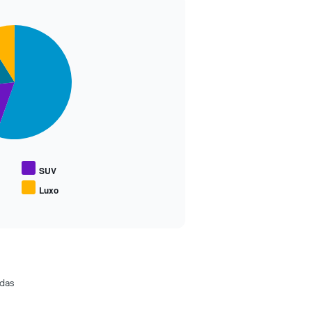
SUV
Luxo
idas