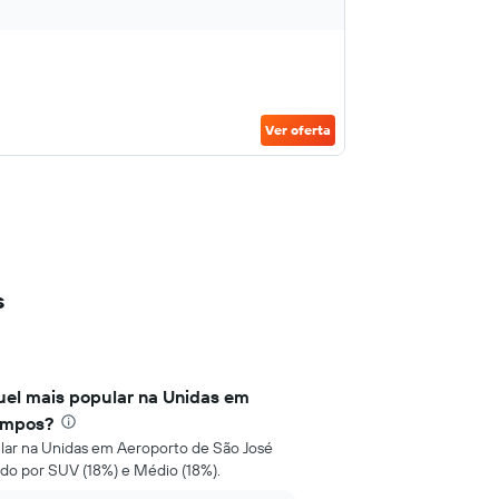
Ver oferta
s
guel mais popular na Unidas em
ampos?
ular na Unidas em Aeroporto de São José
do por SUV (18%) e Médio (18%).