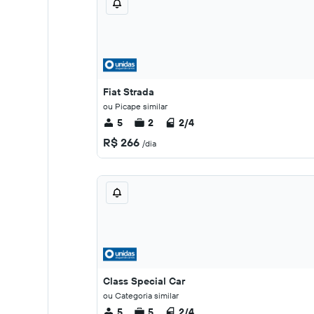
Fiat Strada
ou Picape similar
5
2
2/4
R$ 266
/dia
Class Special Car
ou Categoria similar
5
5
2/4