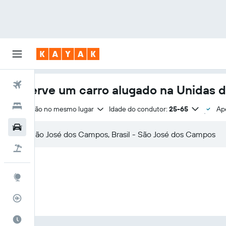
Voos
Reserve um carro alugado na Unidas 
Hotéis
Devolução no mesmo lugar
Idade do condutor:
25-65
Ap
Carros
Pacotes
Explore
Rastreador de voos
Quando ir