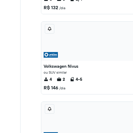
R$ 132
/dia
Volkswagen Nivus
ou SUV similar
4
2
4-5
R$ 146
/dia