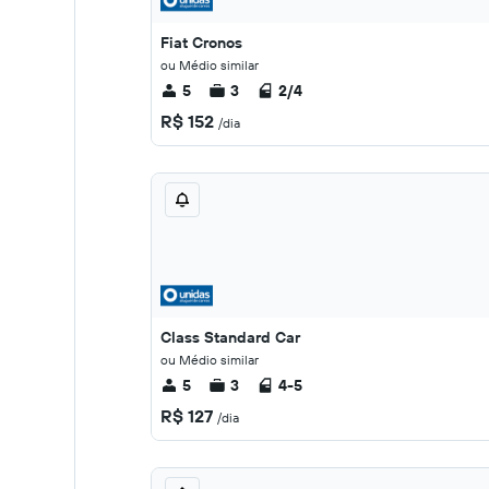
Fiat Cronos
ou Médio similar
5
3
2/4
R$ 152
/dia
Class Standard Car
ou Médio similar
5
3
4-5
R$ 127
/dia