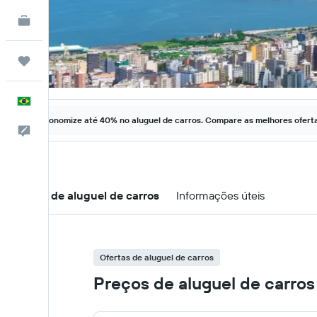
KAYAK for Business
NOVO
Trips
Português
Economize até 40% no aluguel de carros. Compare as melhores ofertas
Comentários
Ofertas de aluguel de carros
Informações úteis
Ofertas de aluguel de carros
Preços de aluguel de carros