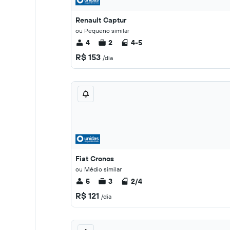
Renault Captur
ou Pequeno similar
4
2
4-5
R$ 153
/dia
Fiat Cronos
ou Médio similar
5
3
2/4
R$ 121
/dia