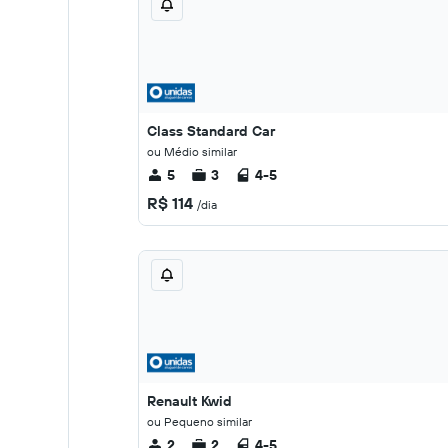
Class Standard Car
ou Médio similar
5
3
4-5
R$ 114
/dia
Renault Kwid
ou Pequeno similar
2
2
4-5