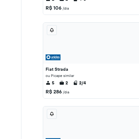
R$ 106
/dia
Fiat Strada
ou Picape similar
5
2
2/4
R$ 286
/dia