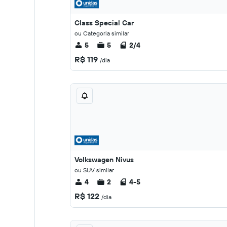
Class Special Car
ou Categoria similar
5
5
2/4
R$ 119
/dia
Volkswagen Nivus
ou SUV similar
4
2
4-5
R$ 122
/dia