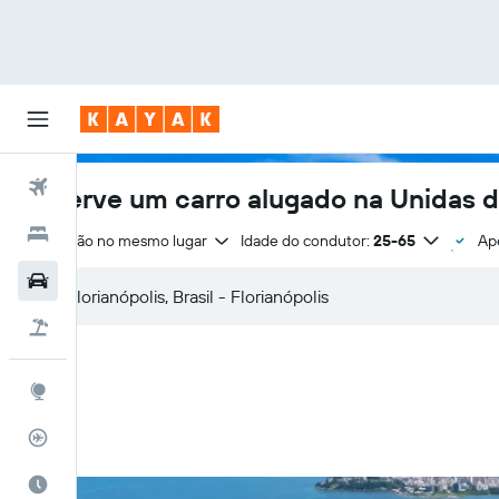
Voos
Reserve um carro alugado na Unidas d
Hotéis
Devolução no mesmo lugar
Idade do condutor:
25-65
Ap
Carros
Pacotes
Explore
Rastreador de voos
Quando ir