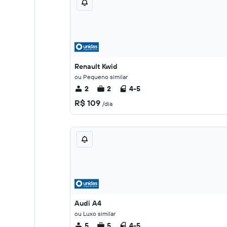
Renault Kwid
ou Pequeno similar
2
2
4-5
R$ 109
/dia
Audi A4
ou Luxo similar
5
5
4-5