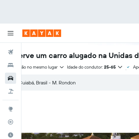
Voos
Reserve um carro alugado na Unidas 
Hotéis
Devolução no mesmo lugar
Idade do condutor:
25-65
Ap
Carros
Pacotes
Explore
Rastreador de voos
Quando ir