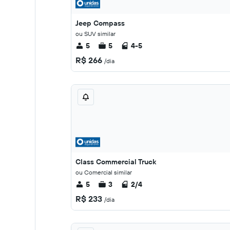
Jeep Compass
ou SUV similar
5
5
4-5
R$ 266
/dia
Class Commercial Truck
ou Comercial similar
5
3
2/4
R$ 233
/dia