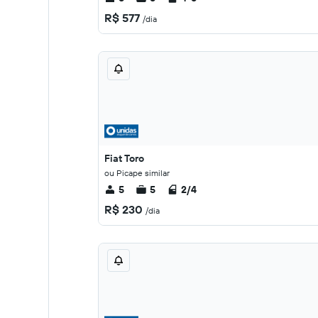
R$ 577
/dia
Fiat Toro
ou Picape similar
5
5
2/4
R$ 230
/dia