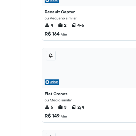
Renault Captur
ou Pequeno similar
4
2
4-5
R$ 164
/dia
Fiat Cronos
ou Médio similar
5
3
2/4
R$ 149
/dia