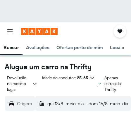
Buscar
Avaliações
Ofertas perto de mim
Locais
Alugue um carro na Thrifty
Devolução 
Idade do condutor:
25-65
Apenas
no mesmo 
carros da
lugar
Thrifty
Origem
qui 13/8
meio-dia
-
dom 16/8
meio-dia