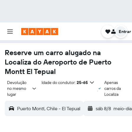
Entrar
Reserve um carro alugado na
Localiza do Aeroporto de Puerto
Montt El Tepual
Devolução 
Idade do condutor:
25-65
Apenas
no mesmo 
carros da
lugar
Localiza
Puerto Montt, Chile - El Tepual
sáb 8/8
meio-dia