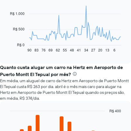
graphic.
chart
with
91
R$ 1.000
data
points.
R$ 500
O
gráfico
a
R$ 0
seguir
90
83
76
69
62
55
48
41
34
27
20
13
6
End
of
exibe
interactive
como
chart
o
Quanto custa alugar um carro na Hertz em Aeroporto de
preço
Puerto Montt El Tepual por mês?
de
Em média, um aluguel de carro da Hertz em Aeroporto de Puerto Montt
um
El Tepual custa R$ 263 por dia. abril é o mês mais caro para alugar na
carro
Hertz em Aeroporto de Puerto Montt El Tepual quando os preços são,
alugado
em média, R$ 374/dia.
varia
de
acordo
R$ 400
com
Bar
Chart
a
graphic.
chart
with
aproximação