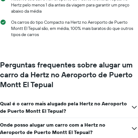
X
exibindo
Hertz pelo menos 1 dia antes da viagem para garantir um preço
exibindo
o
abaixo da média
os
preço
meses
médio
Os carros do tipo Compacto na Hertz no Aeroporto de Puerto
do
de
Montt El Tepual são, em média, 100% mais baratos do que outros
ano
um
tipos de carros
O
aluguel
gráfico
de
tem
carro
1
eixo
Perguntas frequentes sobre alugar um
Y
exibindo
carro da Hertz no Aeroporto de Puerto
o
Montt El Tepual
preço
médio
de
aluguel
Qual é o carro mais alugado pela Hertz no Aeroporto
de
de Puerto Montt El Tepual?
carro
por
Onde posso alugar um carro com a Hertz no
um
dia
Aeroporto de Puerto Montt El Tepual?