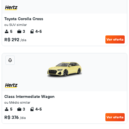
Toyota Corolla Cross
ou SUV similar
5
3
4-5
R$ 292
Ver oferta
/dia
Class Intermediate Wagon
ou Médio similar
5
3
4-5
R$ 376
Ver oferta
/dia