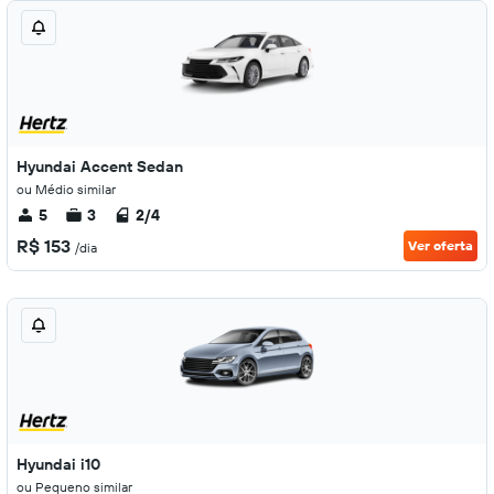
Hyundai Accent Sedan
ou Médio similar
5
3
2/4
R$ 153
Ver oferta
/dia
Hyundai i10
ou Pequeno similar