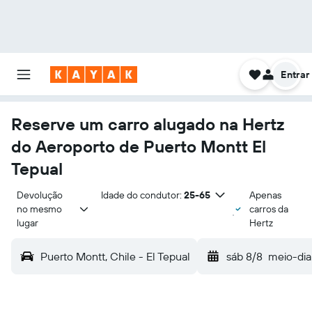
Entrar
Reserve um carro alugado na Hertz
do Aeroporto de Puerto Montt El
Tepual
Devolução 
Idade do condutor:
25-65
Apenas
no mesmo 
carros da
lugar
Hertz
Puerto Montt, Chile - El Tepual
sáb 8/8
meio-dia