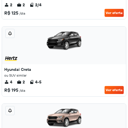
2
2
2/4
R$ 125
Ver oferta
/dia
Hyundai Creta
ou SUV similar
4
2
4-5
R$ 195
Ver oferta
/dia